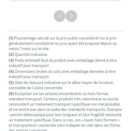
HT
r
ette
(1)
Pourcentage calculé sur le prix public conseillé et/ou le prix
généralement constaté et/ou prix ayant été proposé depuis au
e
moins 1 mois sur le site.
(2)
Quantité indicative.
(3)
Poids estimatif brut du produit avec emballage donné à titre
indicatif pour transport
(4)
Dimensions brutes du colis avec emballage données à titre
indicatif pour transport
(5)
Date de réassort indicative sur le délai moyen de livraison
constatée de l’usine concernée.
(6)
Exception sur les articles encombrants ou hors format
standard transport. Certains produits très volumineux ou lourds
nécessitent un traitement transport spécifique non mécanisable
r
et ne rentre pas dans le cadre des standards transports. Exemple
: perche télescopique pour leur longueur et leur fragilité nécessite
un traitement spécifique. Dans ce cas, ces « taxes hors formats »
et transporteurs concernés sont indiqués en clair dans les fiches
ette
des articles concernés.