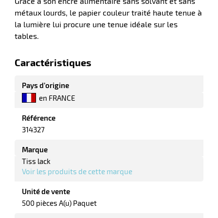
Grâce à son encre alimentaire sans solvant et sans
métaux lourds, le papier couleur traité haute tenue à
la lumière lui procure une tenue idéale sur les
tables.
r
Caractéristiques
Pays d’origine
e
en FRANCE
é
Référence
314327
Marque
Tiss lack
Voir les produits de cette marque
r
Unité de vente
500 pièces A(u) Paquet