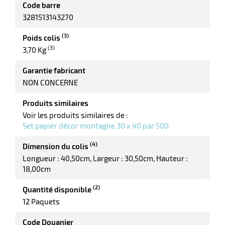
e
Code barre
r
3281513143270
(3)
Poids colis
(3)
3,70 Kg
Garantie fabricant
NON CONCERNE
Produits similaires
Voir les produits similaires de :
r
Set papier décor montagne 30 x 40 par 500
(4)
Dimension du colis
r
Longueur : 40,50cm
Largeur : 30,50cm
Hauteur :
nique
18,00cm
(2)
Quantité disponible
12 Paquets
Code Douanier