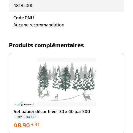
r
48183000
Code ONU
Aucune recommandation
tte
rt
r
Produits complémentaires
-100%
it
ueil
Set papier décor hiver 30 x 40 par 500
Ref : 314325
48,90
48,90
€ HT
€