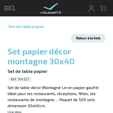
Set de table papier
r
Retour à la liste
r
cte
Set papier décor
ets
r
montagne 30x40
yage
if
age
elle
Set de table papier
ne
le
Réf. 314327
yage
Set de table décor Montagne Lin en papier gaufré.
Idéal pour les restaurants, réceptions, fêtes, les
restaurants de montagne.... Paquet de 500 sets
dimension 30x40cm.
r
Lire plus