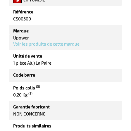
Référence
ue
CS00300
ction
Marque
r
Upower
Voir les produits de cette marque
Unité de vente
ction
1 pièce A(u) La Paire
duelle
Code barre
(3)
Poids colis
(3)
0,20 Kg
Garantie fabricant
NON CONCERNE
Produits similaires