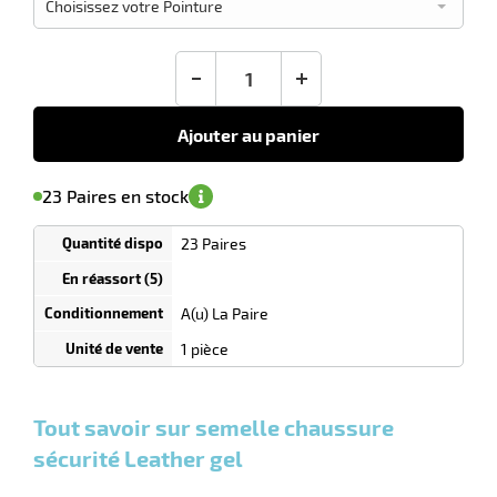
conseillé
Choisissez votre Pointure
11,25
€
HT
-
+
Ajouter au panier
r
'avertir de
le
sa
Minimum
23 Paires en stock
isponibilité
(5)
de
commande
ssure
1
23 Paires
Tarif
ité
Paires
dégressif
ne
selon
quantité
A(u) La Paire
r
0
0
0,00
0,00
1 La
11,25
1 pièce
Paires
Paires
Paire
€ HT
€ HT
€ HT
et
et
et
plus :
plus :
plus
Tout savoir sur semelle chaussure
ssure
:
ité
sécurité Leather gel