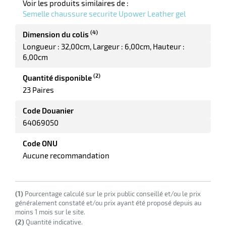
Voir les produits similaires de :
r
Semelle chaussure securite Upower Leather gel
(4)
Dimension du colis
Longueur : 32,00cm
Largeur : 6,00cm
Hauteur :
ment
6,00cm
e
ité
(2)
Quantité disponible
r
23 Paires
Code Douanier
ments
64069050
l
Code ONU
Aucune recommandation
(1)
Pourcentage calculé sur le prix public conseillé et/ou le prix
généralement constaté et/ou prix ayant été proposé depuis au
moins 1 mois sur le site.
r
(2)
Quantité indicative.