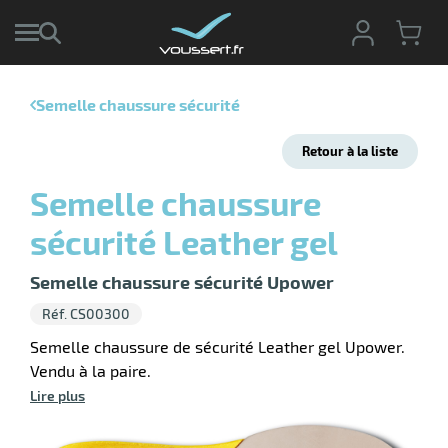
Semelle chaussure sécurité
r
Retour à la liste
r
cte
Semelle chaussure
ets
r
sécurité Leather gel
yage
if
age
elle
Semelle chaussure sécurité Upower
r
le
iel
Réf. CS00300
oyage
r
Semelle chaussure de sécurité Leather gel Upower.
erie
pement
Vendu à la paire.
ot
Lire plus
x
r
ène
its
agement
retien