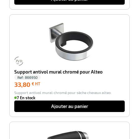
-100%
riel
Support antivol mural chromé pour Alteo
Ref:
866950
33,80
33,80
€ HT
€
r
Support antivol mural chromé pour sèche cheveux alteo.
HT
7 En stock
Ajouter au panier
ieur
-34%