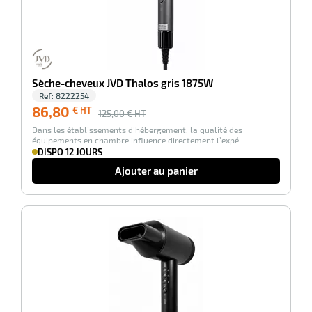
Sèche-cheveux JVD Thalos gris 1875W
Ref:
8222254
86,80
€ HT
125,00
€ HT
Dans les établissements d’hébergement, la qualité des
équipements en chambre influence directement l’expé…
DISPO 12 JOURS
Ajouter au panier
-31%