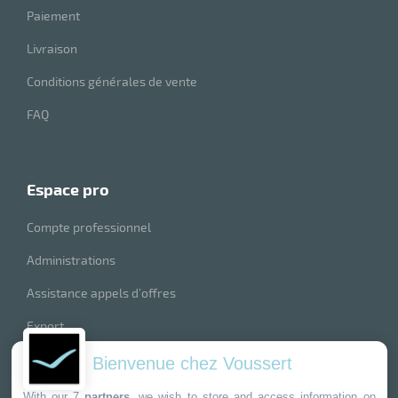
Paiement
Livraison
Conditions générales de vente
FAQ
espace pro
Compte professionnel
Administrations
Assistance appels d’offres
Export
index produits
Bienvenue chez Voussert
With our 7
partners
, we wish to store and access information on