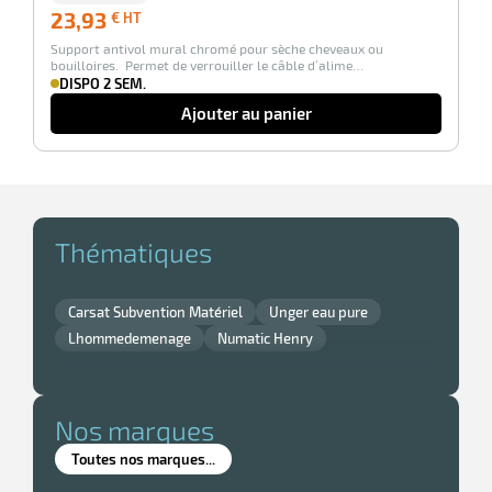
23,93
23,93
€ HT
€
Support antivol mural chromé pour sèche cheveaux ou
HT
bouilloires. Permet de verrouiller le câble d’alime…
DISPO 2 SEM.
Ajouter au panier
Thématiques
Carsat Subvention Matériel
Unger eau pure
Lhommedemenage
Numatic Henry
Nos marques
Toutes nos marques...