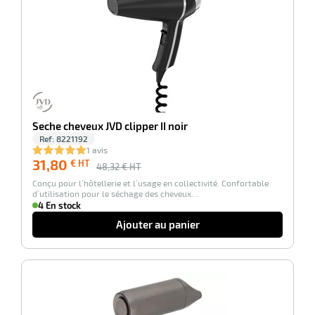
r
Seche cheveux JVD clipper II noir
Ref:
8221192
1 avis
tion
31,80
€ HT
48,32
€ HT
Conçu pour l’hôtellerie et l’usage en collectivité. Confortable
d’utilisation pour le séchage des cheveux…
4 En stock
r
Ajouter au panier
aires
-38%
ires