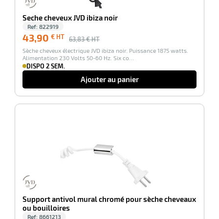
Seche cheveux JVD ibiza noir
Ref:
822919
43,90
€ HT
63,83
€ HT
Sèche cheveux électrique JVD ibiza noir. Puissance 1875 watts.
Alimentation 230 Volts 50-60 Hz. Six co…
DISPO 2 SEM.
Ajouter au panier
-100%
Support antivol mural chromé pour sèche cheveaux
ou bouilloires
Ref:
8661213