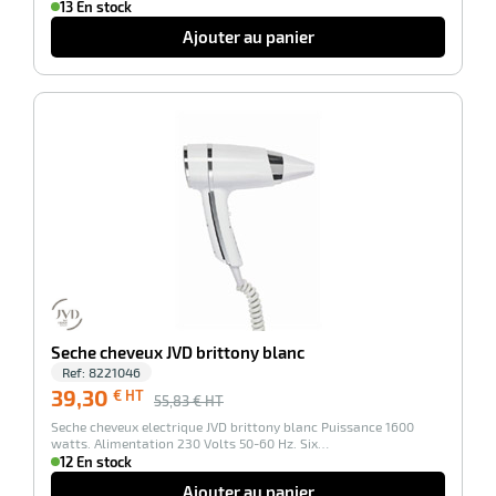
13 En stock
Ajouter au panier
-30%
r
ieur
Seche cheveux JVD brittony blanc
Ref:
8221046
39,30
€ HT
55,83
€ HT
Seche cheveux electrique JVD brittony blanc Puissance 1600
watts. Alimentation 230 Volts 50-60 Hz. Six…
12 En stock
r
Ajouter au panier