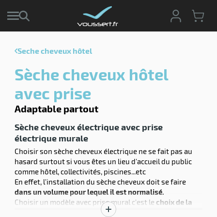
Seche cheveux hôtel
r
Sèche cheveux hôtel
r
cte
avec prise
ets
Adaptable partout
r
yage
if
age
Sèche cheveux électrique avec prise
elle
électrique murale
r
le
iel
Choisir son sèche cheveux électrique ne se fait pas au
hasard surtout si vous êtes un lieu d'accueil du public
oyage
r
comme hôtel, collectivités, piscines...etc
erie
pement
En effet, l'installation du sèche cheveux doit se faire
ot
dans un volume pour lequel il est normalisé.
x
ucteur
Choisir un modèle avec prise mural c'est le
choix de la
ène
ectes
agement
facilité en terme d'installation
car une prise murale
Afficher