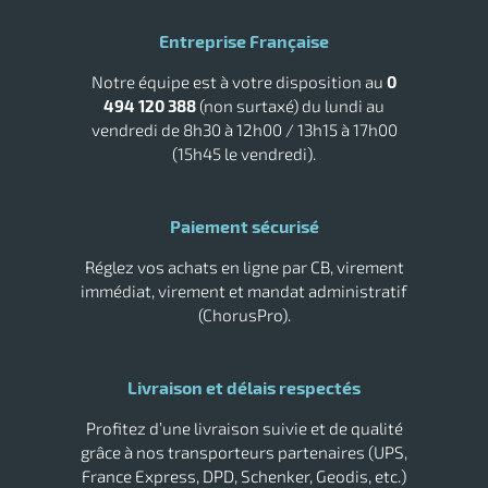
Poubelle cuisine Rossignol
Poubelle murale
Poubelle Rossignol
Poubelle Rubbermaid
Entreprise Française
Raclette vitre professionnelle
Sèche main air pulsé
Notre équipe est à votre disposition au
0
Tork savon
494 120 388
(non surtaxé) du lundi au
vendredi de 8h30 à 12h00 / 13h15 à 17h00
(15h45 le vendredi).
Paiement sécurisé
Réglez vos achats en ligne par CB, virement
immédiat, virement et mandat administratif
(ChorusPro).
Livraison et délais respectés
Profitez d’une livraison suivie et de qualité
grâce à nos transporteurs partenaires (UPS,
France Express, DPD, Schenker, Geodis, etc.)