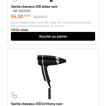
Seche cheveux JVD alteo noir
Ref:
8221044
54,50
€ HT
78,91
€ HT
Seche cheveux electrique JVD Alteo noir Puissance 1875 watts.
Alimentation 230 Volts 50-60 Hz. Six con…
31 En stock
Ajouter au panier
-30%
r
Seche cheveux JVD brittony noir
ibuteur