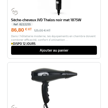
Sèche-cheveux JVD Thalos noir mat 1875W
Ref:
8222255
86,80
€ HT
125,00
€ HT
Dans l’hôtellerie moderne, les équipements en chambre doivent
combiner efficacité, confort d’utilisation …
DISPO 12 JOURS
Ajouter au panier
-31%