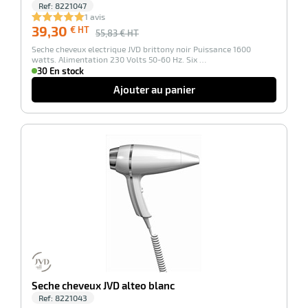
Ref:
8221047
n
1 avis
39,30
€ HT
55,83
€ HT
Seche cheveux electrique JVD brittony noir Puissance 1600
watts. Alimentation 230 Volts 50-60 Hz. Six …
30 En stock
Ajouter au panier
r
-31%
pement
ier
Seche cheveux JVD alteo blanc
Ref:
8221043