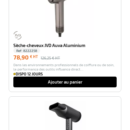
Sèche-cheveux JVD Auva Aluminium
Ref:
8222258
78,90
€ HT
r
126,25
€ HT
Dans les environnements professionnels de coiffure ou de soin,
la performance des outils influence direct…
DISPO 12 JOURS
r
its
Ajouter au panier
retien
ssionnel
ction
duelle
-31%
ments
ssures