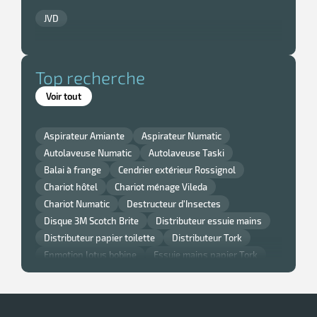
JVD
Top recherche
Voir tout
Aspirateur Amiante
Aspirateur Numatic
Autolaveuse Numatic
Autolaveuse Taski
Balai à frange
Cendrier extérieur Rossignol
Chariot hôtel
Chariot ménage Vileda
Chariot Numatic
Destructeur d'Insectes
Disque 3M Scotch Brite
Distributeur essuie mains
Distributeur papier toilette
Distributeur Tork
Enmotion lotus bobine
Essuie mains papier Tork
Gant nitrile
Lavette super chicopee
Monobrosse
Monobrosse Taski
Nappe et serviette de table Noel
Nappe jetable
Papier Smart One Tork