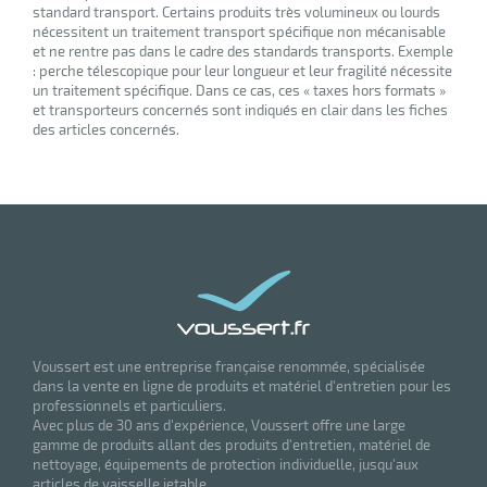
standard transport. Certains produits très volumineux ou lourds
nécessitent un traitement transport spécifique non mécanisable
et ne rentre pas dans le cadre des standards transports. Exemple
: perche télescopique pour leur longueur et leur fragilité nécessite
un traitement spécifique. Dans ce cas, ces « taxes hors formats »
et transporteurs concernés sont indiqués en clair dans les fiches
des articles concernés.
Voussert est une entreprise française renommée, spécialisée
dans la vente en ligne de produits et matériel d'entretien pour les
professionnels et particuliers.
Avec plus de 30 ans d'expérience, Voussert offre une large
gamme de produits allant des produits d'entretien, matériel de
nettoyage, équipements de protection individuelle, jusqu'aux
articles de vaisselle jetable.