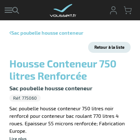
Sac poubelle housse conteneur
r
Retour à la liste
r
cte
Housse Conteneur 750
ets
litres Renforcée
ier
ieur
if
Sac poubelle housse conteneur
Réf. 775060
Sac poubelle housse conteneur 750 litres noir
renforcé pour conteneur bac roulant 770 litres 4
r
roues. Epaisseur 55 microns renforcée; Fabrication
Europe.
Lire plus