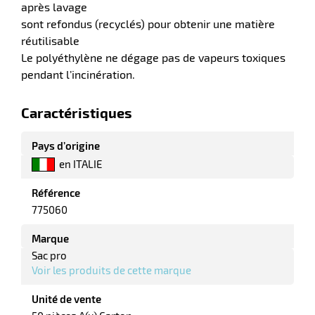
après lavage
sont refondus (recyclés) pour obtenir une matière
réutilisable
Le polyéthylène ne dégage pas de vapeurs toxiques
pendant l’incinération.
Caractéristiques
Pays d’origine
en ITALIE
r
Référence
775060
r
yage
Marque
age
elle
Sac pro
r
le
Voir les produits de cette marque
iel
oyage
Unité de vente
r
erie
pement