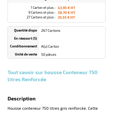
Cartons
1 Carton et plus :
43,95 € HT
9 Cartons et plus :
38,70 € HT
r
27 Cartons et plus :
35,55 € HT
267 Cartons
lle
ieure
A(u) Carton
50 pièces
Tout savoir sur housse Conteneur 750
litres Renforcée
r
Description
Housse conteneur 750 litres gris renforcée. Cette
lle