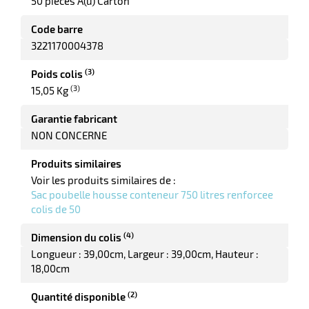
50 pièces A(u) Carton
ot
x
r
Code barre
ène
its
3221170004378
agement
retien
ssionnel
(3)
Poids colis
ction
(3)
15,05 Kg
duelle
ments
Garantie fabricant
ssures
NON CONCERNE
Produits similaires
Voir les produits similaires de :
Sac poubelle housse conteneur 750 litres renforcee
colis de 50
(4)
Dimension du colis
Longueur : 39,00cm
Largeur : 39,00cm
Hauteur :
18,00cm
(2)
Quantité disponible