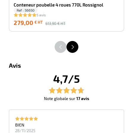
Conteneur poubelle 4 roues 770L Rossignol
Ref : 56650
5 avis
279,00
2
€ HT
613,90
€ HT
Avis
4,7/5
Note globale sur
17 avis
BIEN
28/11/2025