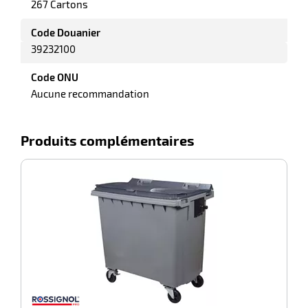
267 Cartons
Code Douanier
39232100
Code ONU
Aucune recommandation
Produits complémentaires
-55%
C