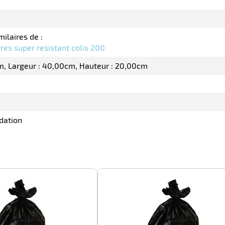
milaires de :
tres super resistant colis 200
m
Largeur : 40,00cm
Hauteur : 20,00cm
dation
-100%