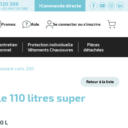
 120 388
Commande directe
) +33 494 120 388
Promos
Aide
Se connecter ou s'inscrire
entretien
Protection individuelle
Pièces
ionnel
Vêtements Chaussures
détachées
sistant colis 200
Retour à la liste
0 L