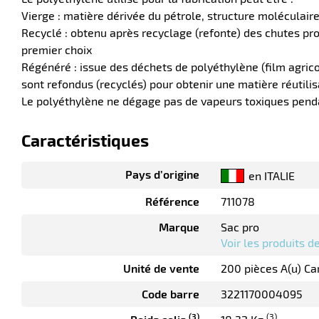
Vierge : matière dérivée du pétrole, structure moléculair
Recyclé : obtenu après recyclage (refonte) des chutes pr
premier choix
Régénéré : issue des déchets de polyéthylène (film agrico
sont refondus (recyclés) pour obtenir une matière réutili
Le polyéthylène ne dégage pas de vapeurs toxiques pendan
Caractéristiques
Pays d’origine
en ITALIE
Référence
711078
Marque
Sac pro
Voir les produits 
Unité de vente
200 pièces A(u) Ca
Code barre
3221170004095
(3)
(3)