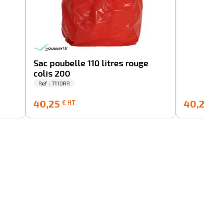
Sac poubelle 110 litres rouge
colis 200
Ref : 7110RR
40,25
40,25
40,25
€ HT
€ 
€
HT