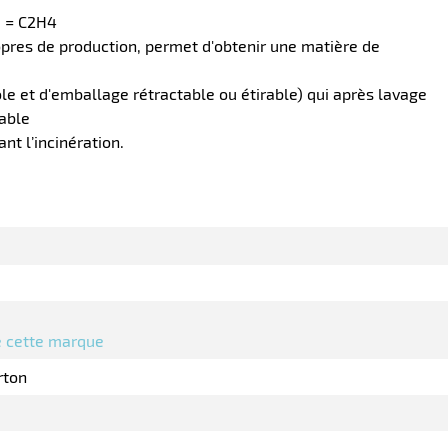
e = C2H4
opres de production, permet d'obtenir une matière de
le et d'emballage rétractable ou étirable) qui après lavage
sable
t l’incinération.
de cette marque
rton