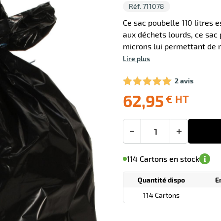
Réf. 711078
Ce sac poubelle 110 litres e
aux déchets lourds, ce sac 
microns lui permettant de 
Lire plus
2 avis
62,95
€ HT
Livraison
Ecotaxe
Prix
offerte
: 0,00 €
public
en sus
(1)
conseillé
62,95
-
+
€
M'avertir de
le
sa
Minimum
HT
114 Cartons en stock
disponibilité
(5)
de
commande
1
Quantité dispo
E
Tarif
Cartons
dégressif
114 Cartons
selon
quantité