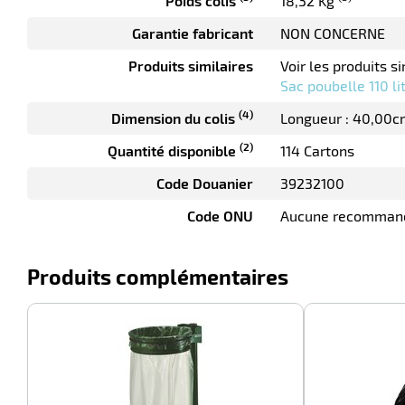
Poids colis
18,32 Kg
Garantie fabricant
NON CONCERNE
Produits similaires
Voir les produits si
Sac poubelle 110 li
(4)
Dimension du colis
Longueur : 40,00c
(2)
Quantité disponible
114 Cartons
Code Douanier
39232100
Code ONU
Aucune recomman
Produits complémentaires
-100%