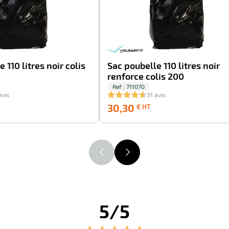
 110 litres noir colis
Sac poubelle 110 litres noir
renforce colis 200
Ref : 711070
avis
31 avis
0,95
30,30
30,30
€ HT
€
€
HT
HT
5/5