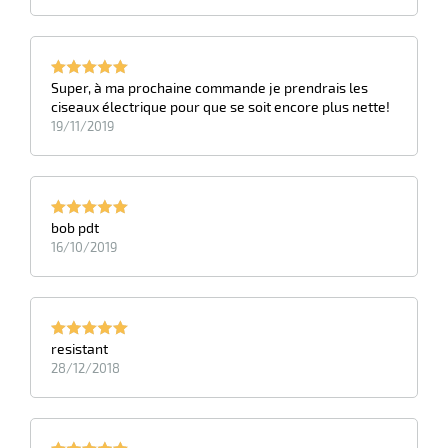
r
iel
Super, à ma prochaine commande je prendrais les
oyage
r
ciseaux électrique pour que se soit encore plus nette!
erie
pement
19/11/2019
ot
x
r
ène
its
agement
retien
ssionnel
bob pdt
ction
16/10/2019
duelle
ments
ssures
resistant
28/12/2018