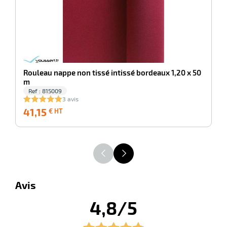
r
ette
Rouleau nappe non tissé intissé bordeaux 1,20 x 50
m
e
Ref : 815009
3 avis
41,15
41,15
3
€ HT
€
HT
r
Avis
4,8/5
ette