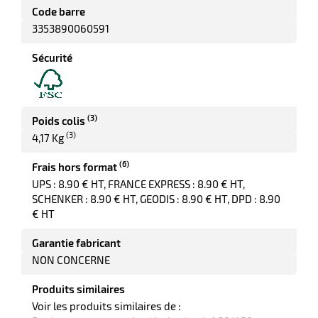
e
Code barre
r
3353890060591
Sécurité
(3)
Poids colis
(3)
4,17 Kg
(6)
Frais hors format
r
UPS : 8.90 € HT, FRANCE EXPRESS : 8.90 € HT,
SCHENKER : 8.90 € HT, GEODIS : 8.90 € HT, DPD : 8.90
€ HT
r
nique
Garantie fabricant
NON CONCERNE
Produits similaires
Voir les produits similaires de :