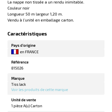
La nappe non tissée a un rendu inimitable.
Couleur noir
Longueur 50 m largeur 1,20 m.
Vendu à l'unité en emballage carton.
r
Caractéristiques
Pays d’origine
e
é
en FRANCE
Référence
815026
Marque
Tiss lack
Voir les produits de cette marque
r
Unité de vente
1 pièce A(u) Carton