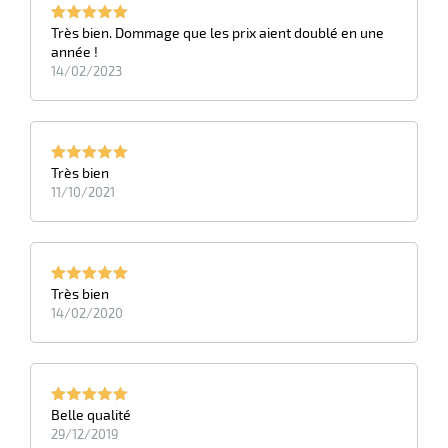
Très bien. Dommage que les prix aient doublé en une
année !
14/02/2023
r
Très bien
11/10/2021
elle
isable
Très bien
14/02/2020
Belle qualité
r
29/12/2019