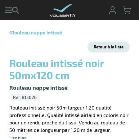
Rouleau nappe intissé
r
Retour à la liste
r
cte
Rouleau intissé noir
ets
r
50mx120 cm
yage
if
age
elle
Rouleau nappe intissé
ne
le
Réf. 815026
yage
Rouleau initissé noir 50m largeur 1,20 qualité
professionnelle. Qualité intissé airlaid en coloris noir
pour un rendu proche du tissu. Vendu au rouleau de
50 mètres de longueur par 1,20 m de largeur.
r
Lire plus