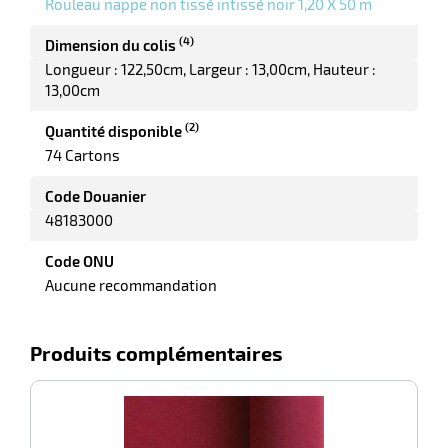
Rouleau nappe non tissé intissé noir 1,20 X 50 m
r
(4)
Dimension du colis
Longueur : 122,50cm
Largeur : 13,00cm
Hauteur :
tte
13,00cm
rt
(2)
Quantité disponible
r
74 Cartons
Code Douanier
48183000
it
ueil
Code ONU
Aucune recommandation
Produits complémentaires
-100%
Ro