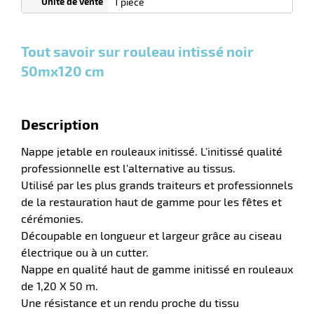
0
0
0,00
0,00
1
41,15
1 pièce
Cartons
Cartons
Carton
€ HT
€ HT
€ HT
r
et plus
et plus
et
:
:
plus :
Tout savoir sur rouleau intissé noir
50mx120 cm
e
s
r
Description
Nappe jetable en rouleaux initissé. L'initissé qualité
professionnelle est l'alternative au tissus.
e
el
Utilisé par les plus grands traiteurs et professionnels
de la restauration haut de gamme pour les fêtes et
cérémonies.
Découpable en longueur et largeur grâce au ciseau
électrique ou à un cutter.
Nappe en qualité haut de gamme initissé en rouleaux
de 1,20 X 50 m.
Une résistance et un rendu proche du tissu