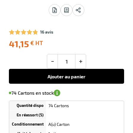
16 avis
r
41,15
€ HT
-10
Livraison
Ecotaxe
Prix
offerte
: 0,00 €
public
en sus
(1)
conseillé
llage
-
+
41,15
le
€
HT
Ajouter au panier
'avertir de
le
sa
Minimum
74 Cartons en stock
isponibilité
(5)
de
commande
1
74 Cartons
Tarif
Cartons
dégressif
selon
quantité
A(u) Carton