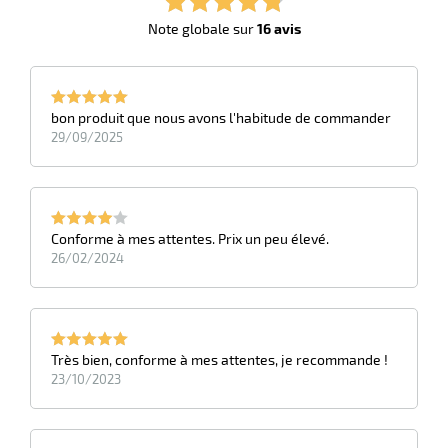
r
Note globale sur
16 avis
bon produit que nous avons l'habitude de commander
29/09/2025
Conforme à mes attentes. Prix un peu élevé.
26/02/2024
r
elle
le
Très bien, conforme à mes attentes, je recommande !
gradable
23/10/2023