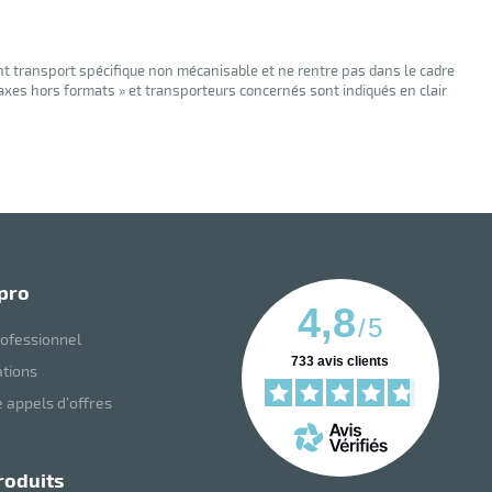
nt transport spécifique non mécanisable et ne rentre pas dans le cadre
taxes hors formats » et transporteurs concernés sont indiqués en clair
 pro
4,8
/
5
ofessionnel
733
avis clients
ations
 appels d’offres
roduits