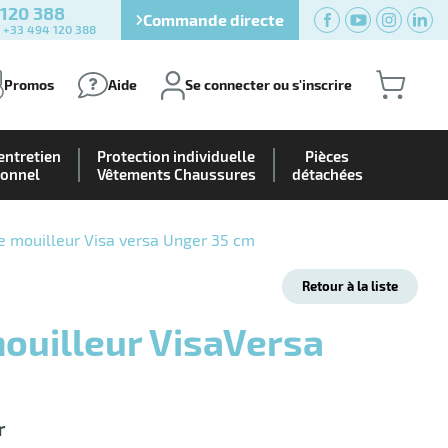
 120 388
Commande directe
) +33 494 120 388
Promos
Aide
Se connecter ou s'inscrire
entretien
Protection individuelle
Pièces
ionnel
Vêtements Chaussures
détachées
 mouilleur Visa versa Unger 35 cm
Retour à la liste
r