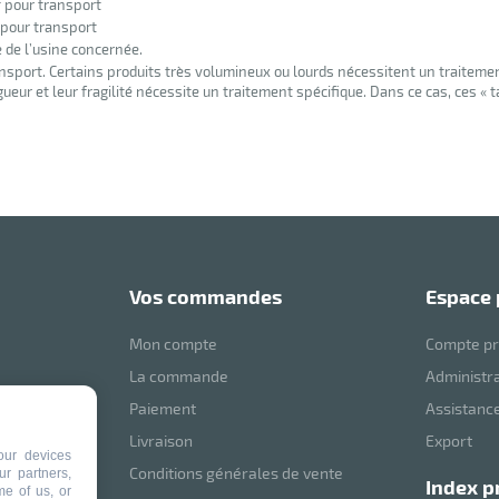
f pour transport
 pour transport
e de l’usine concernée.
nsport. Certains produits très volumineux ou lourds nécessitent un traiteme
eur et leur fragilité nécessite un traitement spécifique. Dans ce cas, ces « 
vos commandes
espace
Mon compte
Compte pr
La commande
Administr
Paiement
Assistance
mVoussert
Livraison
Export
our devices
Conditions générales de vente
ur partners,
index p
me of us, or