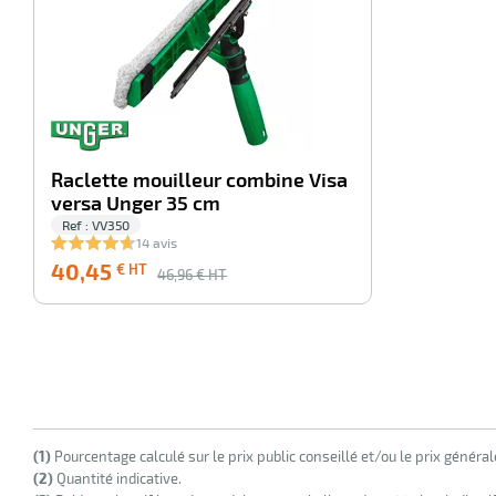
Raclette mouilleur combine Visa
versa Unger 35 cm
Ref : VV350
14 avis
40,45
€ HT
46,96
€ HT
(1)
Pourcentage calculé sur le prix public conseillé et/ou le prix généra
(2)
Quantité indicative.