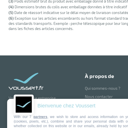
(3)
Poids estimatif brut du produit avec emballage donné à titre indicati
(4)
Dimensions brutes du colis avec emballage données à titre indicatif
(5)
Date de réassort indicative sur le délai moyen de livraison constaté
(6)
Exception sur les articles encombrants ou hors format standard tra
des standards transports. Exemple : perche télescopique pour leur longu
dans les fiches des articles concernés.
à propos de
Qui sommes-nous ?
Nous contacter
Voussert est une entreprise
française renommée, spécialisée
Blog
Bienvenue chez Voussert
dans la vente en ligne de produits et
Suivez nous sur la Tea
matériel d'entretien pour les
With our 7
partners
, we wish to store and access information on y
professionnels et particuliers.
Mentions légales
(cookies, pixels, etc.), combine and share your personal data with o
Avec plus de 30 ans d'expérience,
whether collected on this website or in our emails, already held by so