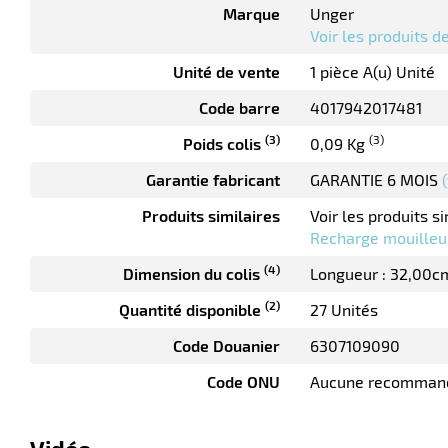
Marque
Unger
Voir les produits 
Unité de vente
1 pièce A(u) Unité
Code barre
4017942017481
(3)
(3)
Poids colis
0,09 Kg
Garantie fabricant
GARANTIE 6 MOIS
Produits similaires
Voir les produits si
Recharge mouilleu
(4)
Dimension du colis
Longueur : 32,00c
(2)
Quantité disponible
27 Unités
Code Douanier
6307109090
Code ONU
Aucune recomman