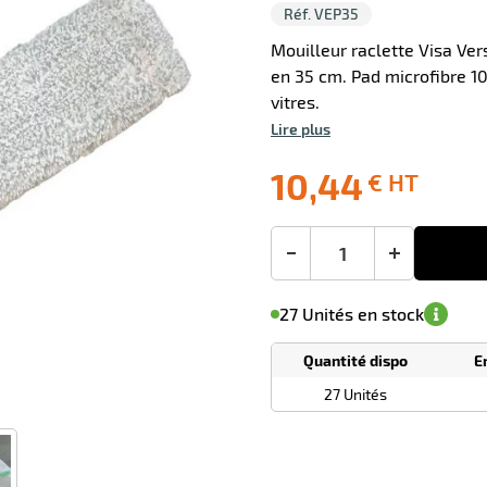
Réf. VEP35
Mouilleur raclette Visa Ve
en 35 cm. Pad microfibre 1
vitres.
Lire plus
0 avis
10,44
€ HT
Livraison
Ecotaxe
Prix
offerte
: 0,00 €
public
en sus
(1)
conseillé
10,44
-
+
€
M'avertir de
le
sa
Minimum
HT
27 Unités en stock
disponibilité
(5)
de
commande
1
Quantité dispo
E
Tarif
Unités
dégressif
27 Unités
selon
quantité
0
0
0,00
0,00
1
10,44
Unités
Unités
Unité
€ HT
€ HT
€ HT