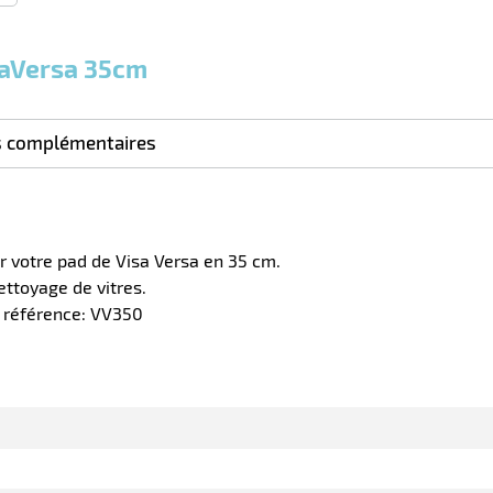
et
et
et
plus :
plus :
plus :
saVersa 35cm
s complémentaires
r votre pad de Visa Versa en 35 cm.
ettoyage de vitres.
m référence: VV350