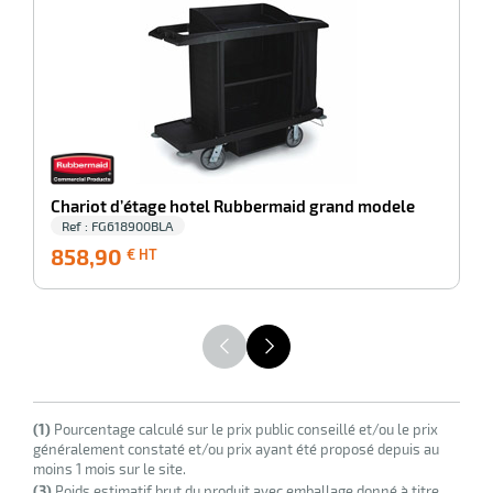
C
erie
ntaire
Chariot d’étage hotel Rubbermaid grand modele
Ref : FG618900BLA
858,90
858,90
9
€ HT
€
HT
r
erie
(1)
Pourcentage calculé sur le prix public conseillé et/ou le prix
généralement constaté et/ou prix ayant été proposé depuis au
moins 1 mois sur le site.
(3)
Poids estimatif brut du produit avec emballage donné à titre