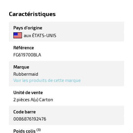
Caractéristiques
Pays d’origine
r
aux ÉTATS-UNIS
Référence
FG619700BLA
e
Marque
Rubbermaid
Voir les produits de cette marque
Unité de vente
2 pièces A(u) Carton
Code barre
0086876192476
(3)
Poids colis