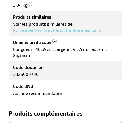
(3)
3,04 Kg
Produits similaires
Voir les produits similaires de :
r
Porte avec serrure chariot Rubbermaid par 2
(4)
Dimension du colis
yeuses
Longueur : 46,69cm
Largeur : 9,52cm
Hauteur :
83,36cm
r
Code Douanier
3926909790
Code ONU
rie
Aucune recommandation
geur
Produits complémentaires
-100%
r