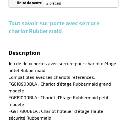
0
0
0,00
0,00
1
157,50
2 pièces
Cartons
Cartons
Carton
€ HT
€ HT
€ HT
et plus
et plus
et
:
:
plus :
r
Tout savoir sur porte avec serrure
chariot Rubbermaid
laveuses
Description
Jeu de deux portes avec serrure pour chariot d'étage
hôtel Rubbermaid.
Compatibles avec les chariots références:
FG618900BLA : Chariot d'étage Rubbermaid grand
modele
FG619000BLA : Chariot d'Etage Rubbermaid petit
modele
FG9T7800BLA : Chariot hôtelier d'étage Haute
sécurité Rubbermaid