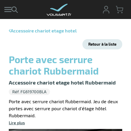
Accessoire chariot etage hotel
r
Retour à la liste
r
cte
Porte avec serrure
ets
r
chariot Rubbermaid
yage
if
age
elle
r
Accessoire chariot etage hotel Rubbermaid
le
iel
Réf. FG619700BLA
oyage
Porte avec serrure chariot Rubbermaid. Jeu de deux
soire
erie
portes avec serrure pour chariot d'étage hôtel
ateur
ot
Rubbermaid.
Lire plus