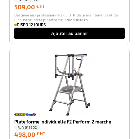
r
509,00
509,00
€ HT
€
Destinée aux professionnels du BTP, de la maintenance et de
HT
l’industrie, cette plateforme individuelle ro…
DISPO 12 JOURS
brosses
Ajouter au panier
-100%
r
Plate forme individuelle F2 Perform 2 marche
Ref:
615902
498,00
498,00
€ HT
oyage
€