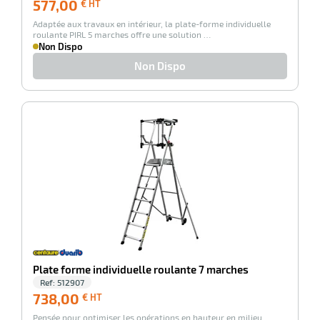
577,00
577,00
€ HT
€
Adaptée aux travaux en intérieur, la plate-forme individuelle
HT
roulante PIRL 5 marches offre une solution …
Non Dispo
Non Dispo
-100%
Plate forme individuelle roulante 7 marches
Ref:
512907
738,00
738,00
€ HT
€
Pensée pour optimiser les opérations en hauteur en milieu
HT