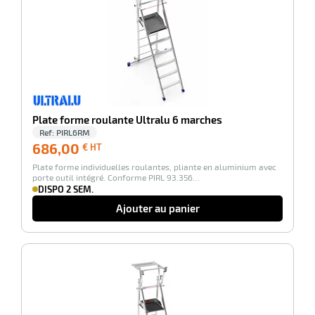
Plate forme roulante Ultralu 6 marches
Ref:
PIRL6RM
686,00
686,00
€ HT
€
Plate forme individuelles roulantes, pliante en aluminium avec
HT
porte outil intégré. Conforme PIRL 93.356…
DISPO 2 SEM.
Ajouter au panier
-100%