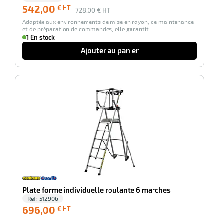
542,00
€ HT
728,00
€ HT
Adaptée aux environnements de mise en rayon, de maintenance
et de préparation de commandes, elle garantit…
1 En stock
r
Ajouter au panier
-100%
e
Plate forme individuelle roulante 6 marches
Ref:
512906
696,00
696,00
€ HT
€