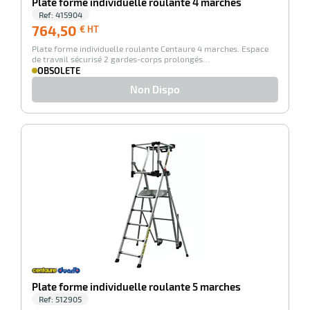
Plate forme individuelle roulante 4 marches
Ref:
415904
764,50
764,50
€ HT
€
Plate forme individuelle roulante Centaure 4 marches. Espace
HT
de travail sécurisé 2 gardes-corps prolongés…
OBSOLETE
Non Dispo
-100%
Plate forme individuelle roulante 5 marches
Ref:
512905