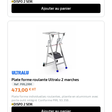
DISPO 2 SEM.
Ajouter au panier
-100%
r
Plate forme roulante Ultralu 2 marches
oyeur
e
Ref:
PIRL2RM
473,00
473,00
ion
€ HT
€
Plate forme individuelles roulantes, pliante en aluminium avec
HT
porte outil intégré. Conforme PIRL 93.356…
DISPO 2 SEM.
Ajouter au panier