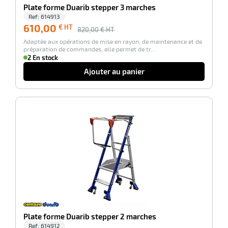
Plate forme Duarib stepper 3 marches
Ref:
614913
610,00
€ HT
820,00
€ HT
r
Adaptée aux opérations de mise en rayon, de maintenance et de
préparation de commandes, elle permet de tr…
2 En stock
Ajouter au panier
laveuses
-26%
Plate forme Duarib stepper 2 marches
Ref:
614912