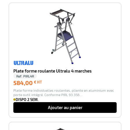
duelle
ments
-100%
ssures
Plate forme roulante Ultralu 4 marches
Ref:
PIRL4R
584,00
584,00
€ HT
€
Plate forme individuelles roulantes, pliante en aluminium avec
HT
porte outil intégré. Conforme PIRL 93.356…
DISPO 2 SEM.
Ajouter au panier