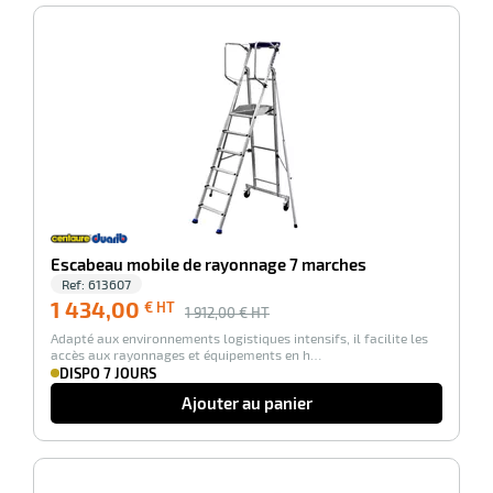
r
-25%
ale
oyage
Escabeau mobile de rayonnage 7 marches
Ref:
613607
1 434,00
€ HT
1 912,00
€ HT
Adapté aux environnements logistiques intensifs, il facilite les
accès aux rayonnages et équipements en h…
DISPO 7 JOURS
Ajouter au panier
-25%