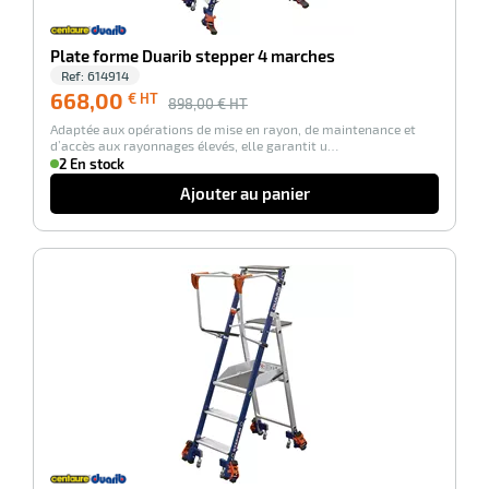
Plate forme Duarib stepper 4 marches
Ref:
614914
668,00
€ HT
898,00
€ HT
Adaptée aux opérations de mise en rayon, de maintenance et
d’accès aux rayonnages élevés, elle garantit u…
2 En stock
Ajouter au panier
-26%