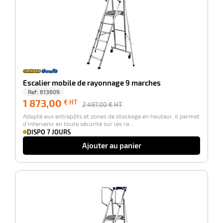
r
Escalier mobile de rayonnage 9 marches
Ref:
613609
1 873,00
€ HT
ot
2 497,00
€ HT
Adapté aux entrepôts et zones de stockage en hauteur, il permet
ot
d’intervenir en toute sécurité sur les ra…
DISPO 7 JOURS
Ajouter au panier
-25%
r