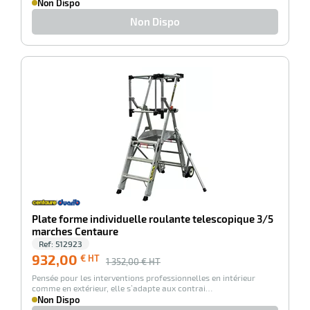
Non Dispo
Non Dispo
-31%
Plate forme individuelle roulante telescopique 3/5
marches Centaure
Ref:
512923
932,00
€ HT
1 352,00
€ HT
Pensée pour les interventions professionnelles en intérieur
comme en extérieur, elle s’adapte aux contrai…
Non Dispo