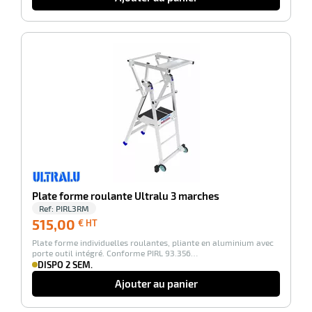
-100%
r
Plate forme roulante Ultralu 3 marches
r
Ref:
PIRL3RM
pement
515,00
515,00
€ HT
€
Plate forme individuelles roulantes, pliante en aluminium avec
x
HT
r
porte outil intégré. Conforme PIRL 93.356…
ène
its
DISPO 2 SEM.
agement
retien
Ajouter au panier
ssionnel
ction