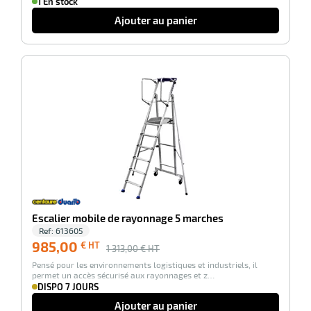
1 En stock
Ajouter au panier
erie
ntaire
-25%
r
Escalier mobile de rayonnage 5 marches
Ref:
613605
985,00
€ HT
1 313,00
€ HT
erie
Pensé pour les environnements logistiques et industriels, il
permet un accès sécurisé aux rayonnages et z…
DISPO 7 JOURS
Ajouter au panier