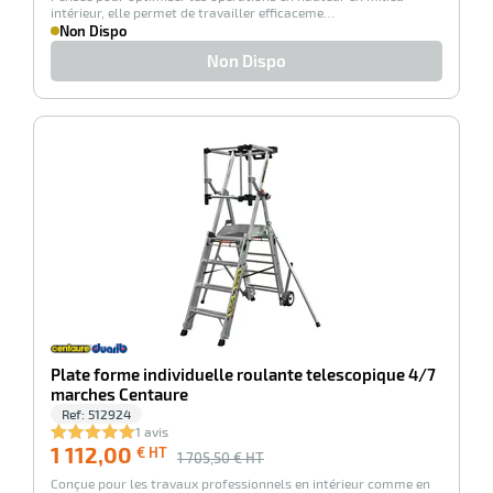
intérieur, elle permet de travailler efficaceme…
Non Dispo
Non Dispo
-35%
Plate forme individuelle roulante telescopique 4/7
marches Centaure
Ref:
512924
1 avis
1 112,00
€ HT
1 705,50
€ HT
Conçue pour les travaux professionnels en intérieur comme en