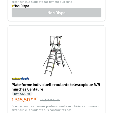
ectérieur, elle s’adapte facilement aux cont…
Non Dispo
Non Dispo
-32%
Plate forme individuelle roulante telescopique 6/9
marches Centaure
Ref:
512926
1 315,50
€ HT
1 927,50
€ HT
Conçue pour les travaux professionnels en intérieur comme en
extérieur, elle s’adapte aux contraintes des…