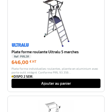
-100%
Plate forme roulante Ultralu 5 marches
Ref:
PIRL5R
646,00
646,00
€ HT
€
Plate forme individuelles roulantes, pliante en aluminium avec
HT
porte outil intégré. Conforme PIRL 93.356…
DISPO 2 SEM.
Ajouter au panier
-100%