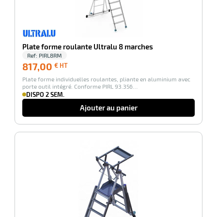
Plate forme roulante Ultralu 8 marches
Ref:
PIRL8RM
817,00
817,00
€ HT
€
Plate forme individuelles roulantes, pliante en aluminium avec
HT
porte outil intégré. Conforme PIRL 93.356…
DISPO 2 SEM.
Ajouter au panier
-100%