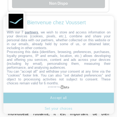
Non Dispo
Bienvenue chez Voussert
With our 7
partners
, we wish to store and access information on
your devices (cookies, pixels, etc.), combine and share your
Focus sur plate forme individuelle
personal data with our partners, whether collected on this website or
in our emails, already held by some of us, or obtained later,
roulante
including in other contexts.
Processing this data (identifiers, browsing, preferences, purchases,
Comment comprendre en détail les différentes facettes
loyalty programs, IP and emails, location, etc.) allows developing
des plates-formes individuelles roulantes, des normes
and offering you services, content and ads across your devices
(including by email), personalising them, measuring their
en vigueur aux critères de sélection en passant par les
performance, and analysing audiences.
accessoires disponibles. Que vous soyez à la recherche
You can "accept all" and withdraw your consent at any time via the
"cookies" footer link
. You can also "set detailed preferences" and
d'un modèle léger et compact pour des travaux
object to processing activities not subject to consent. These
ponctuels ou d'un équipement plus robuste pour des
choices remain valid for 6 months.
chantiers de longue durée, vous trouverez ici les
powered by
informations nécessaires pour faire le bon choix.
Accept all
Comprendre la différence entre PIR et PIRL
Avant de se lancer dans l'acquisition d'une plate-forme
Set your choices
individuelle roulante, il est important de bien