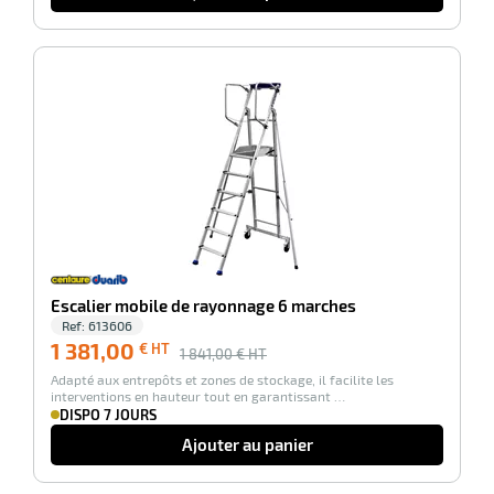
-25%
Escalier mobile de rayonnage 6 marches
Ref:
613606
1 381,00
€ HT
1 841,00
€ HT
Adapté aux entrepôts et zones de stockage, il facilite les
interventions en hauteur tout en garantissant …
DISPO 7 JOURS
Ajouter au panier