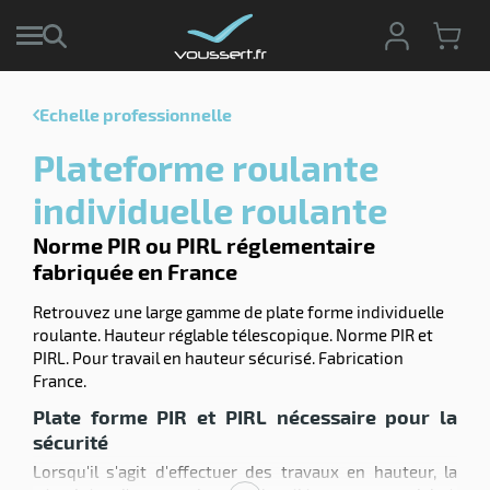
Echelle professionnelle
r
Plateforme roulante
r
cte
individuelle roulante
ets
Norme PIR ou PIRL réglementaire
r
yage
fabriquée en France
if
age
elle
r
Retrouvez une large gamme de plate forme individuelle
le
iel
roulante. Hauteur réglable télescopique. Norme PIR et
PIRL. Pour travail en hauteur sécurisé. Fabrication
oyage
France.
soire
erie
ateur
ot
Plate forme PIR et PIRL nécessaire pour la
sécurité
Lorsqu'il s'agit d'effectuer des travaux en hauteur, la