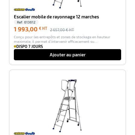
Escalier mobile de rayonnage 12 marches
Ref:
613612
1 993,00
€ HT
2 657,00
€ HT
Conçu pour les entrepôts et zones de stockage en hauteur
maximale, il permet d’intervenir efficacement su…
DISPO 7 JOURS
Ajouter au panier
r
-25%
ge
if
on