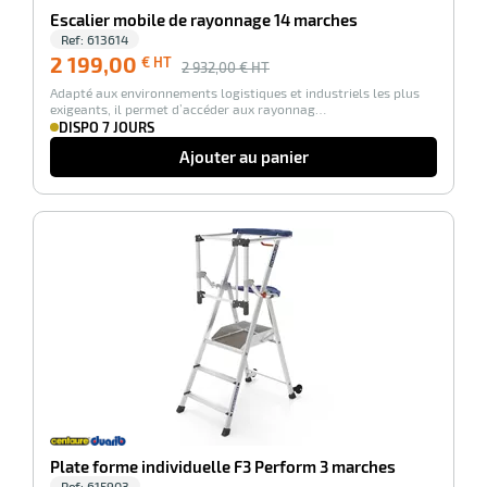
Escalier mobile de rayonnage 14 marches
Ref:
613614
r
2 199,00
€ HT
2 932,00
€ HT
Adapté aux environnements logistiques et industriels les plus
exigeants, il permet d’accéder aux rayonnag…
DISPO 7 JOURS
tes
Ajouter au panier
-100%
r
fibres
Plate forme individuelle F3 Perform 3 marches
Ref:
615903