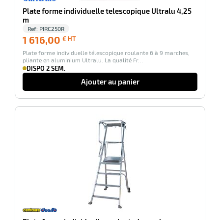
Plate forme individuelle telescopique Ultralu 4,25
m
Ref:
PIRC250R
1 616,00
1 616,00
€ HT
€
Plate forme individuelle télescopique roulante 6 à 9 marches,
HT
pliante en aluminium Ultralu. La qualité Fr…
DISPO 2 SEM.
Ajouter au panier
-100%