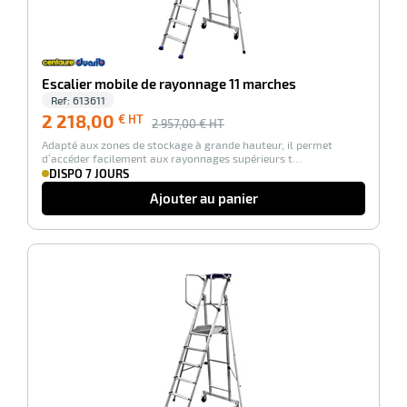
r
Escalier mobile de rayonnage 11 marches
ge
Ref:
613611
2 218,00
€ HT
2 957,00
€ HT
risation
Adapté aux zones de stockage à grande hauteur, il permet
d’accéder facilement aux rayonnages supérieurs t…
DISPO 7 JOURS
Ajouter au panier
r
-25%
le
ssionnelle