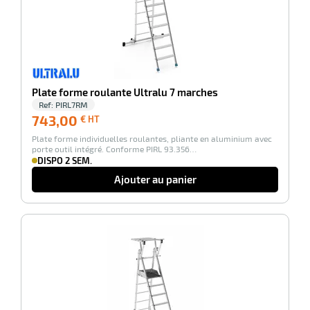
Plate forme roulante Ultralu 7 marches
Ref:
PIRL7RM
743,00
743,00
€ HT
€
Plate forme individuelles roulantes, pliante en aluminium avec
HT
porte outil intégré. Conforme PIRL 93.356…
DISPO 2 SEM.
Ajouter au panier
-100%