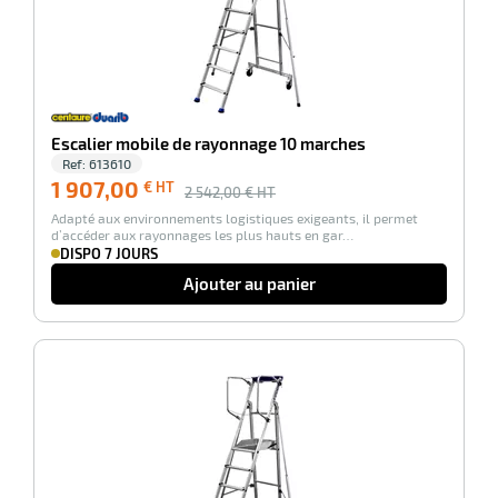
e
brosse
Escalier mobile de rayonnage 10 marches
Ref:
613610
1 907,00
€ HT
2 542,00
€ HT
Adapté aux environnements logistiques exigeants, il permet
d’accéder aux rayonnages les plus hauts en gar…
DISPO 7 JOURS
Ajouter au panier
-25%