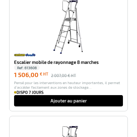
r
ot
tention
r
Escalier mobile de rayonnage 8 marches
Ref:
613608
1 506,00
€ HT
2 007,00
€ HT
ot
Pensé pour les interventions en hauteur importantes, il permet
d’accéder facilement aux zones de stockage…
ge
DISPO 7 JOURS
Ajouter au panier
-25%