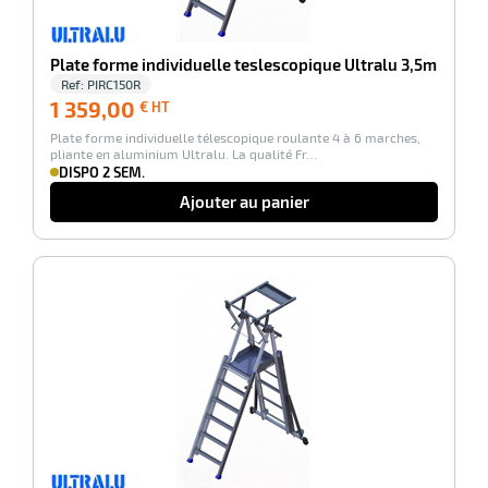
Plate forme individuelle teslescopique Ultralu 3,5m
Ref:
PIRC150R
1 359,00
1 359,00
€ HT
€
Plate forme individuelle télescopique roulante 4 à 6 marches,
HT
pliante en aluminium Ultralu. La qualité Fr…
DISPO 2 SEM.
Ajouter au panier
-100%