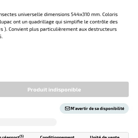
insectes universelle dimensions 544x310 mm. Coloris
lupac ont un quadrillage qui simplifie le contrôle des
s ). Convient plus particulièrement aux destructeurs
5.
-10
Produit indisponible
M'avertir de sa disponibilité
(5)
n réassort
Conditionnement
Unité de vente