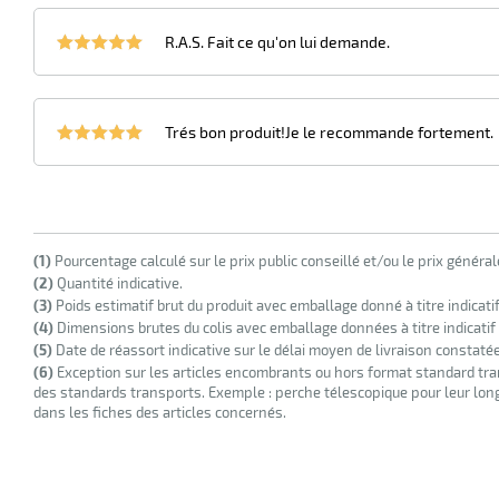
R.A.S. Fait ce qu'on lui demande.
Trés bon produit!Je le recommande fortement.
(1)
Pourcentage calculé sur le prix public conseillé et/ou le prix généra
(2)
Quantité indicative.
(3)
Poids estimatif brut du produit avec emballage donné à titre indicati
(4)
Dimensions brutes du colis avec emballage données à titre indicatif
(5)
Date de réassort indicative sur le délai moyen de livraison constaté
(6)
Exception sur les articles encombrants ou hors format standard tra
des standards transports. Exemple : perche télescopique pour leur longu
dans les fiches des articles concernés.