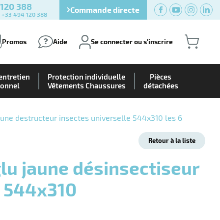
 120 388
Commande directe
) +33 494 120 388
Promos
Aide
Se connecter ou s'inscrire
entretien
Protection individuelle
Pièces
ionnel
Vêtements Chaussures
détachées
aune destructeur insectes universelle 544x310 les 6
Retour à la liste
e 544x310