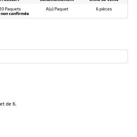
20 Paquets
A(u) Paquet
6 pièces
 non confirmée
et de 6.