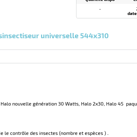
dégressif
-
selon
date
quantité
0
0
0,00
0,00
1
28,60
Paquets
Paquets
ésinsectiseur universelle 544x310
Paquet
€ HT
€ HT
€ HT
et plus :
et plus :
et plus
:
s Halo nouvelle génération 30 Watts, Halo 2x30, Halo 45 paqu
ie le contrôle des insectes (nombre et espèces ) .