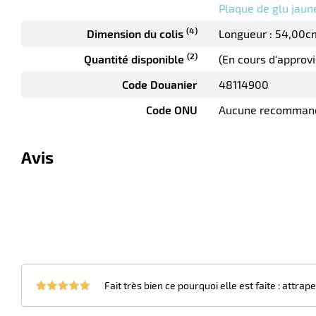
Plaque de glu jaun
(4)
Dimension du colis
Longueur : 54,00c
(2)
Quantité disponible
(En cours d'approv
Code Douanier
48114900
Code ONU
Aucune recomman
Avis
Fait très bien ce pourquoi elle est faite : attrap