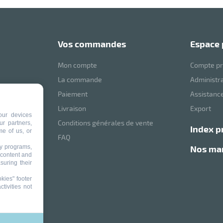
vos commandes
espace
Mon compte
Compte pr
La commande
Administr
Paiement
Assistance
mVoussert
Livraison
Export
our devices
Conditions générales de vente
ur partners,
index p
me of us, or
ité
FAQ
ty programs,
nos m
 content and
suring their
kies" footer
tivities not