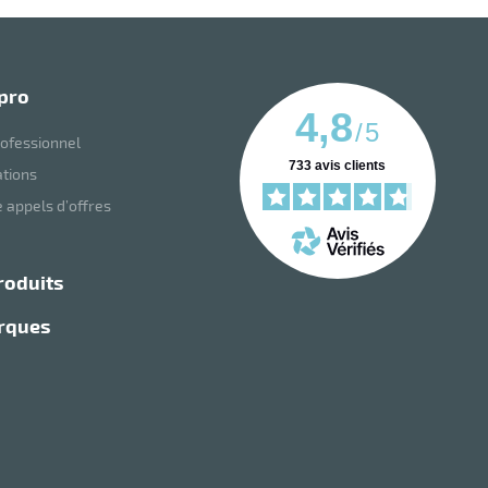
 pro
4,8
/
5
ofessionnel
733
avis clients
ations
 appels d’offres
roduits
arques