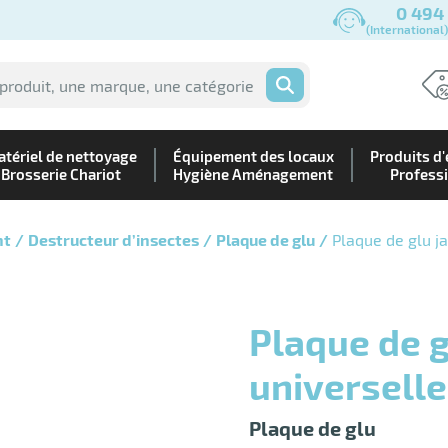
0 494
(International
OK
tériel de nettoyage
Équipement des locaux
Produits d'
Brosserie Chariot
Hygiène Aménagement
Profess
nt
Destructeur d’insectes
Plaque de glu
Plaque de glu j
Plaque de glu jaune désinsectiseur
universell
Plaque de glu