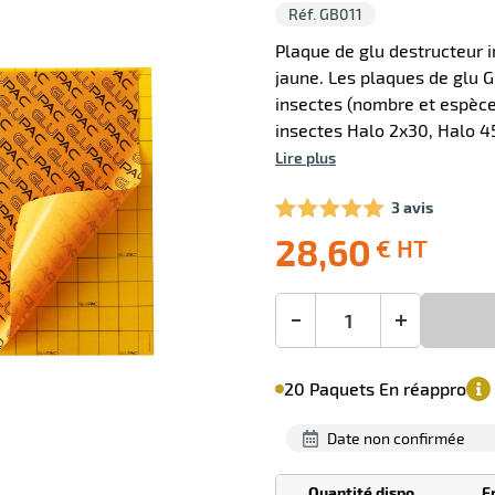
Réf. GB011
Plaque de glu destructeur 
jaune. Les plaques de glu G
insectes (nombre et espèce
insectes Halo 2x30, Halo 4
Lire plus
3 avis
28,60
€ HT
Livraison
Ecotaxe
Prix
offerte
: 0,00 €
public
en sus
(1)
conseillé
28,60
-
+
€
Minimum
HT
20 Paquets En réappro
de
commande
1
date non confirmée
Paquets
Quantité dispo
E
Tarif