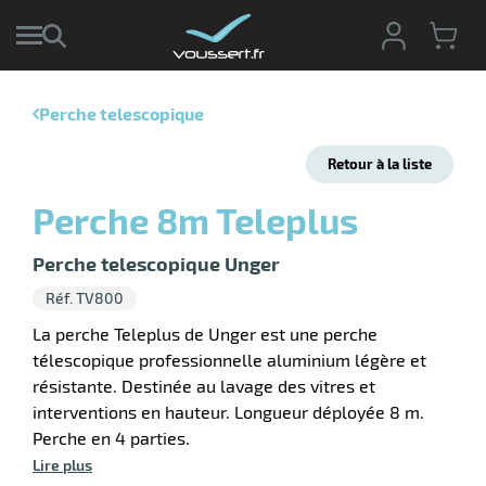
Perche telescopique
r
Retour à la liste
r
cte
Perche 8m Teleplus
ets
r
yage
Perche telescopique Unger
if
age
Réf. TV800
elle
r
le
iel
La perche Teleplus de Unger est une perche
télescopique professionnelle aluminium légère et
oyage
résistante. Destinée au lavage des vitres et
soire
erie
ateur
ot
interventions en hauteur. Longueur déployée 8 m.
Perche en 4 parties.
Lire plus