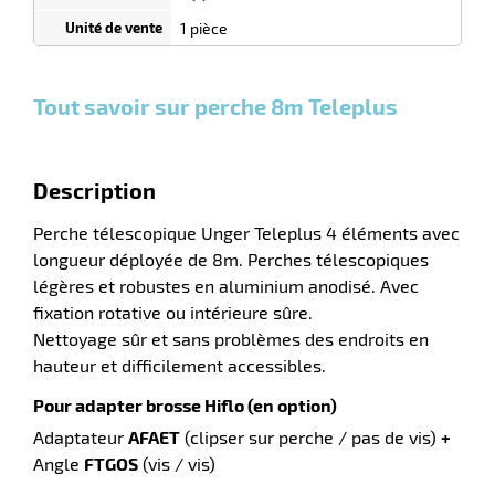
0
0
0,00
0,00
1
143,66
1 pièce
Unités
Unités
Unité
€ HT
€ HT
€ HT
et
et
et
r
plus :
plus :
plus :
Tout savoir sur perche 8m Teleplus
laveuses
Description
Perche télescopique Unger Teleplus 4 éléments avec
longueur déployée de 8m. Perches télescopiques
légères et robustes en aluminium anodisé. Avec
fixation rotative ou intérieure sûre.
Nettoyage sûr et sans problèmes des endroits en
hauteur et difficilement accessibles.
Pour adapter brosse Hiflo (en option)
Adaptateur
AFAET
(clipser sur perche / pas de vis)
+
Angle
FTGOS
(vis / vis)