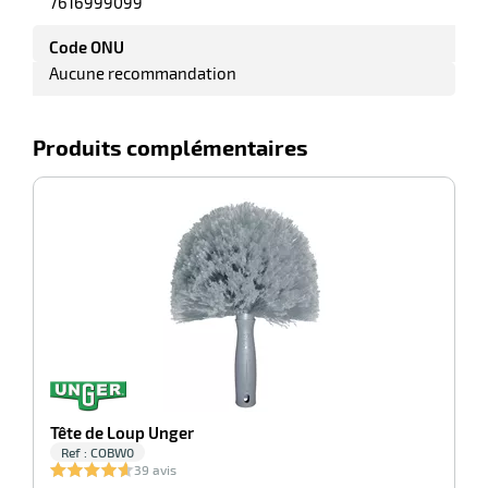
7616999099
Code ONU
Aucune recommandation
erie
ntaire
Produits complémentaires
-100%
C
r
erie
Tête de Loup Unger
Ref : COBW0
39 avis