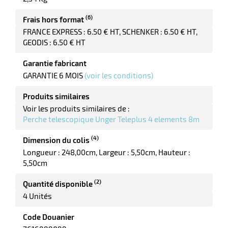
(6)
Frais hors format
FRANCE EXPRESS : 6.50 € HT, SCHENKER : 6.50 € HT,
GEODIS : 6.50 € HT
r
Garantie fabricant
GARANTIE 6 MOIS
(voir les conditions)
yeuses
Produits similaires
Voir les produits similaires de :
r
Perche telescopique Unger Teleplus 4 elements 8m
(4)
Dimension du colis
Longueur : 248,00cm
Largeur : 5,50cm
Hauteur :
rie
geur
5,50cm
(2)
Quantité disponible
4 Unités
Code Douanier
r