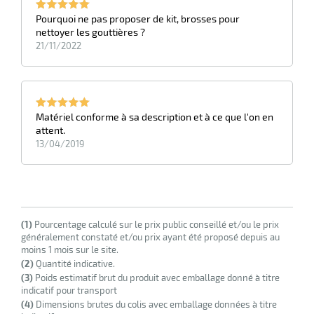
r
Pourquoi ne pas proposer de kit, brosses pour
nettoyer les gouttières ?
21/11/2022
ale
oyage
Matériel conforme à sa description et à ce que l'on en
attent.
13/04/2019
(1)
Pourcentage calculé sur le prix public conseillé et/ou le prix
généralement constaté et/ou prix ayant été proposé depuis au
moins 1 mois sur le site.
(2)
Quantité indicative.
(3)
Poids estimatif brut du produit avec emballage donné à titre
indicatif pour transport
(4)
Dimensions brutes du colis avec emballage données à titre