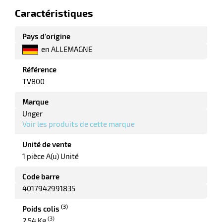
Caractéristiques
Pays d’origine
en ALLEMAGNE
r
Référence
TV800
Marque
e
Unger
Voir les produits de cette marque
Unité de vente
1 pièce A(u) Unité
Code barre
4017942991835
(3)
Poids colis
(3)
2,54 Kg