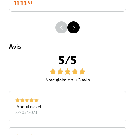
11,13
11,13
2
€ HT
€
HT
Avis
5/5
Note globale sur
3 avis
Produit nickel
22/03/2023