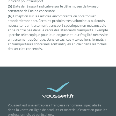
indicatif pour transport
r
(5)
Date de réassort indicative sur le délai moyen de livraison
constatée de l’usine concernée.
(6)
Exception sur les articles encombrants ou hors format
standard transport. Certains produits très volumineux ou lourds
ot
nécessitent un traitement transport spécifique non mécanisable
et ne rentre pas dans le cadre des standards transports. Exemple
tention
: perche télescopique pour leur longueur et leur fragilité nécessite
un traitement spécifique. Dans ce cas, ces « taxes hors formats »
et transporteurs concernés sont indiqués en clair dans les fiches
r
des articles concernés.
ot
ge
Voussert est une entreprise française renommée, spécialisée
dans la vente en ligne de produits et matériel d'entretien pour les
professionnels et particuliers.