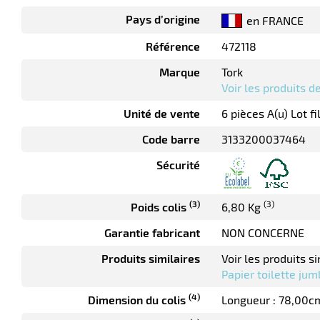
Pays d’origine
en FRANCE
Référence
472118
Marque
Tork
Voir les produits 
Unité de vente
6 pièces A(u) Lot f
Code barre
3133200037464
Sécurité
(3)
(3)
Poids colis
6,80 Kg
Garantie fabricant
NON CONCERNE
Produits similaires
Voir les produits si
Papier toilette jum
(4)
Dimension du colis
Longueur : 78,00c