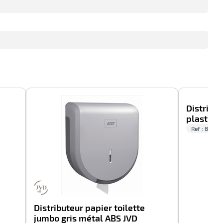
-41%
-100%
Distribu
plastiqu
Ref : 8993
Distributeur papier toilette
jumbo gris métal ABS JVD