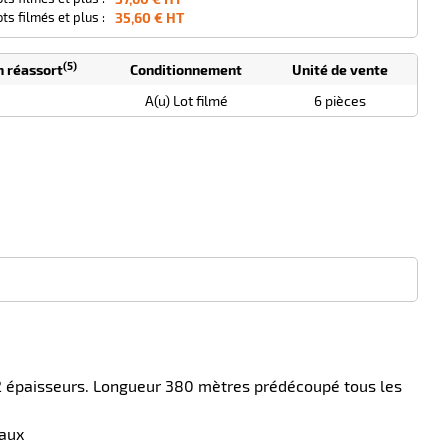
ots filmés et plus :
35,60 € HT
(5)
n réassort
Conditionnement
Unité de vente
A(u) Lot filmé
6 pièces
 2 épaisseurs. Longueur 380 mètres prédécoupé tous les
eaux