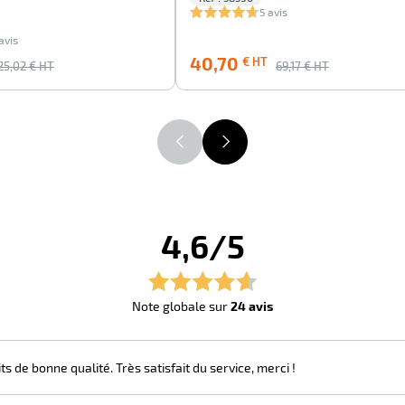
5 avis
avis
40,70
€ HT
25,02
€ HT
69,17
€ HT
4,6/5
Note globale sur
24 avis
 de bonne qualité. Très satisfait du service, merci !