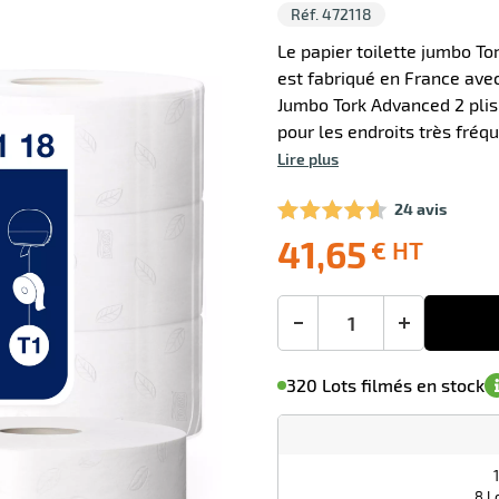
Réf. 472118
Le papier toilette jumbo To
est fabriqué en France avec
Jumbo Tork Advanced 2 plis
pour les endroits très fréq
Lire plus
24 avis
41,65
€ HT
Livraison
Ecotaxe
Prix
offerte
: 0,00 €
public
en sus
(1)
conseillé
41,65
-
+
€
M'avertir de
le
sa
Minimum
HT
320 Lots filmés en stock
disponibilité
(5)
de
commande
1
Lots
filmés
1
8 Lo