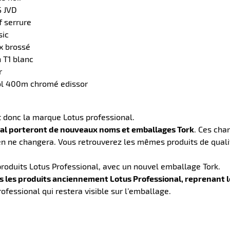
S JVD
f serrure
sic
ox brossé
n T1 blanc
r
nol 400m chromé edissor
t donc la marque Lotus professional.
nal porteront de nouveaux noms et emballages Tork
. Ces cha
en ne changera. Vous retrouverez les mêmes produits de quali
produits Lotus Professional, avec un nouvel emballage Tork.
ous les produits anciennement Lotus Professional, reprenant 
ofessional qui restera visible sur l’emballage.