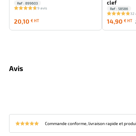
clef
Ref : 899603
9 avis
Ref : 58586
32 
20,10
20,10
14,90
€ HT
€ HT
€
HT
Avis
Commande conforme, livraison rapide et produits