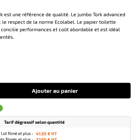
rk est une référence de qualité. Le jumbo Tork advanced
 le respect de la norme Ecolabel. Le papier toilette
 concilie performances et coût abordable et est idéal
uentés.
-10
Ajouter au panier
Tarif dégressif selon quantité
 Lot filmé et plus :
41,65 € HT
ts filmés et plus :
37,60 € HT