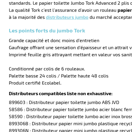
standards. Le papier toilette Jumbo Tork Advanced 2 plis 
La qualité Tork c'est l'assurance d'avoir un rouleau
papier
à la majorité des
distributeurs jumbo
du marché acceptant
Les points forts du jumbo Tork
Grande capacité et donc moins d’entretien
Gaufrage offrant une sensation d’épaisseur et un attrait v
Imprimé feuille gris attrayant mettant en valeur vos sanit
Conditionné par colis de 6 rouleaux.
Palette basse 24 colis / Palette haute 48 colis
Produit certifié Ecolabel.
Distributeurs compatibles liste non exhaustive:
899603 : Distributeur papier toilette jumbo ABS JVD
58586 : Distributeur papier toilette jumbo acier blanc fer
58590 : Distributeur papier toilette Jumbo acier inox bros
899306B : Distributeur papier mini jumbo plastique recyc
899306N : Distributeur papier mini jumbo plastique recycl