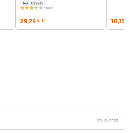
Ref : 899735
2 avis
29,29
29,29
10,15
€ HT
€ H
€
HT
02/10/2025