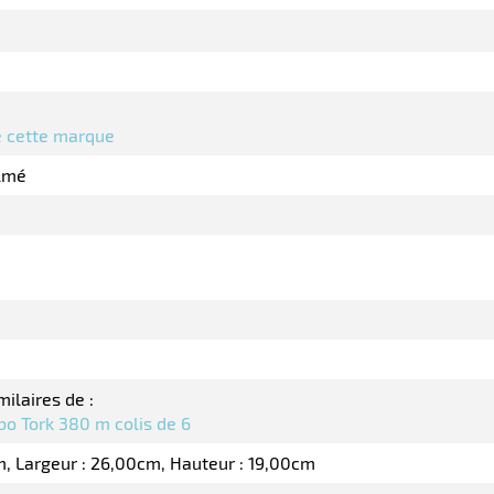
de cette marque
ilmé
milaires de :
bo Tork 380 m colis de 6
m
Largeur : 26,00cm
Hauteur : 19,00cm