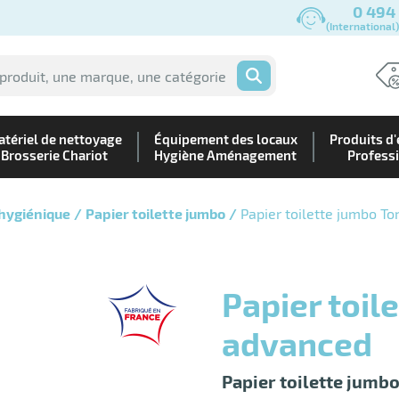
0 494
(International
OK
tériel de nettoyage
Équipement des locaux
Produits d'
Brosserie Chariot
Hygiène Aménagement
Profess
 hygiénique
Papier toilette jumbo
Papier toilette jumbo To
Papier toilette jumbo 380 m T1
advanced
Papier toilette jumbo