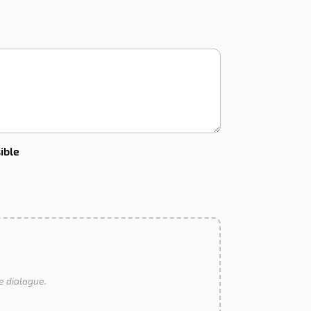
ible
e dialogue.
.