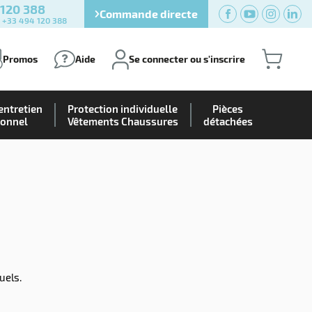
 120 388
Commande directe
) +33 494 120 388
Promos
Aide
Se connecter ou s'inscrire
entretien
Protection individuelle
Pièces
ionnel
Vêtements Chaussures
détachées
uels.