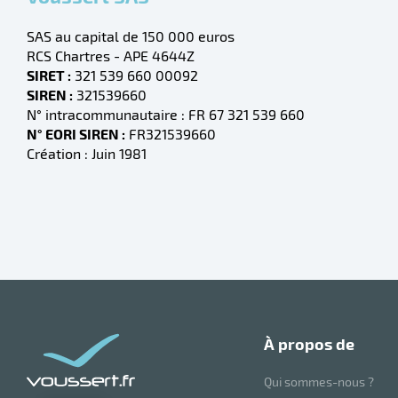
SAS au capital de 150 000 euros
RCS Chartres - APE 4644Z
SIRET :
321 539 660 00092
SIREN :
321539660
N° intracommunautaire : FR 67 321 539 660
N° EORI SIREN :
FR321539660
Création : Juin 1981
à propos de
Qui sommes-nous ?