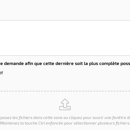
re demande afin que cette dernière soit la plus complète poss
df
posez les fichiers dans cette zone ou cliquez pour ouvrir une fenêtre d
Maintenez la touche Ctrl enfoncée pour sélectionner plusieurs fichiers