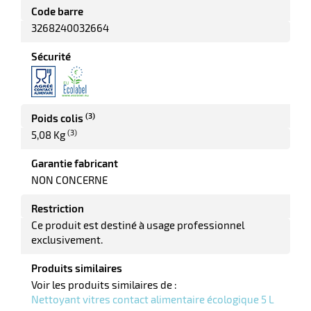
elle
Code barre
3268240032664
Sécurité
(3)
Poids colis
(3)
5,08 Kg
r
Garantie fabricant
NON CONCERNE
it
Restriction
tien
Ce produit est destiné à usage professionnel
ne
exclusivement.
Produits similaires
Voir les produits similaires de :
Nettoyant vitres contact alimentaire écologique 5 L
r