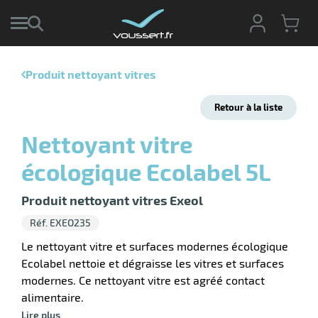
Produit nettoyant vitres
r
Retour à la liste
r
cte
Nettoyant vitre
ets
r
écologique Ecolabel 5L
yage
if
age
elle
Produit nettoyant vitres Exeol
r
le
iel
Réf. EXEO235
oyage
r
Le nettoyant vitre et surfaces modernes écologique
erie
pement
Ecolabel nettoie et dégraisse les vitres et surfaces
ot
modernes. Ce nettoyant vitre est agréé contact
x
r
ène
alimentaire.
its
agement
retien
Lire plus