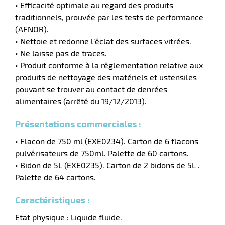
• Efficacité optimale au regard des produits
traditionnels, prouvée par les tests de performance
tien
(AFNOR).
aire
• Nettoie et redonne l’éclat des surfaces vitrées.
• Ne laisse pas de traces.
• Produit conforme à la réglementation relative aux
produits de nettoyage des matériels et ustensiles
pouvant se trouver au contact de denrées
r
alimentaires (arrêté du 19/12/2013).
Présentations commerciales :
tien
• Flacon de 750 ml (EXE0234). Carton de 6 flacons
pulvérisateurs de 750ml. Palette de 60 cartons.
ce
• Bidon de 5L (EXE0235). Carton de 2 bidons de 5L .
Palette de 64 cartons.
Caractéristiques :
r
Etat physique : Liquide fluide.