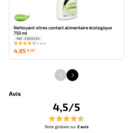
Nettoyant vitres contact alimentaire écologique
750 ml
Ref : EXEO234
2 avis
4,85
4,85
1
€ HT
€
HT
Avis
4,5/5
Note globale sur
2 avis