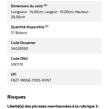
(4)
Dimension du colis
Longueur : 14,00cm
Largeur : 10,00cm
Hauteur :
29,00cm
it
tien
(2)
ule
Quantité disponible
r
57 Bidons
Code Douanier
34029090
it
ne
Code ONU
UN1170
r
UFI
F827-W0GE-Y005-KVN7
n
fectant
Risques
Libellé(s) des phrases mentionnées à la rubrique 3 :