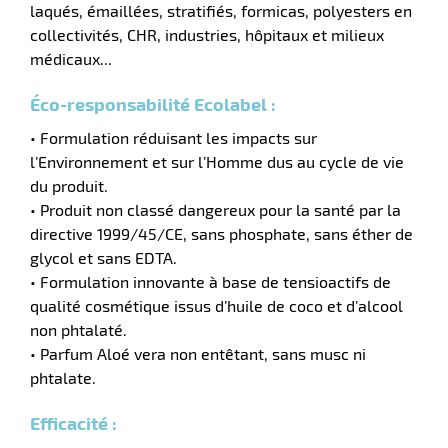
laqués, émaillées, stratifiés, formicas, polyesters en
collectivités, CHR, industries, hôpitaux et milieux
médicaux...
Éco-responsabilité Ecolabel :
• Formulation réduisant les impacts sur
l’Environnement et sur l’Homme dus au cycle de vie
du produit.
• Produit non classé dangereux pour la santé par la
directive 1999/45/CE, sans phosphate, sans éther de
glycol et sans EDTA.
r
• Formulation innovante à base de tensioactifs de
qualité cosmétique issus d’huile de coco et d’alcool
non phtalaté.
tien
• Parfum Aloé vera non entêtant, sans musc ni
ette
phtalate.
e
r
Efficacité :