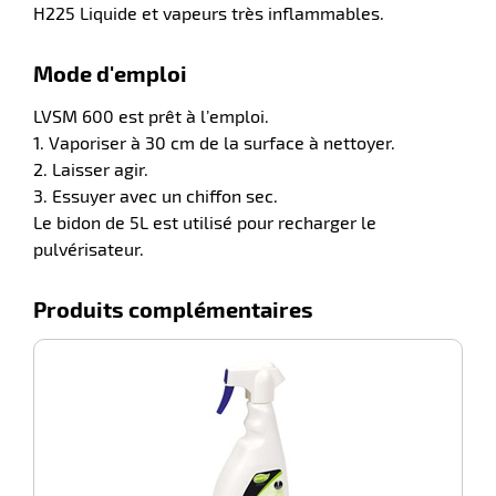
H225 Liquide et vapeurs très inflammables.
Mode d'emploi
LVSM 600 est prêt à l’emploi.
1. Vaporiser à 30 cm de la surface à nettoyer.
2. Laisser agir.
3. Essuyer avec un chiffon sec.
Le bidon de 5L est utilisé pour recharger le
r
pulvérisateur.
Produits complémentaires
ction
duelle
ments
-100%
Ch
ssures