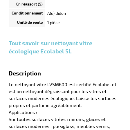
Bidons
dégressif
tien
selon
quantité
A(u) Bidon
uet
0
0
0,00
0,00
1
10,40
1 pièce
Bidons
Bidons
Bidon
€ HT
€ HT
€ HT
et
et
et
plus :
plus :
plus :
Tout savoir sur nettoyant vitre
écologique Ecolabel 5L
r
Description
Le nettoyant vitre LVSM600 est certifié Ecolabel et
est un nettoyant dégraissant pour les vitres et
tien
surfaces modernes écologique. Laisse les surfaces
propres et parfume agréablement.
Applications :
Sur toutes surfaces vitrées : miroirs, glaces et
surfaces modernes : plexiglass, meubles vernis,