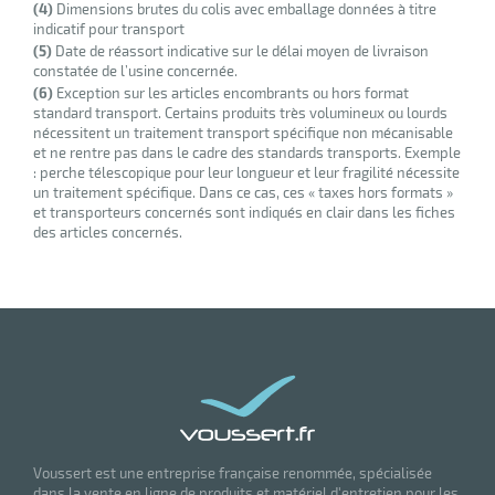
(4)
Dimensions brutes du colis avec emballage données à titre
indicatif pour transport
(5)
Date de réassort indicative sur le délai moyen de livraison
constatée de l’usine concernée.
(6)
Exception sur les articles encombrants ou hors format
standard transport. Certains produits très volumineux ou lourds
nécessitent un traitement transport spécifique non mécanisable
et ne rentre pas dans le cadre des standards transports. Exemple
: perche télescopique pour leur longueur et leur fragilité nécessite
un traitement spécifique. Dans ce cas, ces « taxes hors formats »
et transporteurs concernés sont indiqués en clair dans les fiches
des articles concernés.
Voussert est une entreprise française renommée, spécialisée
dans la vente en ligne de produits et matériel d'entretien pour les