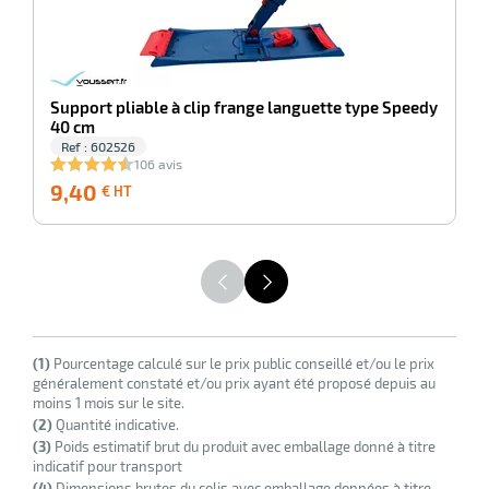
Support pliable à clip frange languette type Speedy
40 cm
Ref : 602526
106 avis
9,40
9,40
2
€ HT
€
HT
(1)
Pourcentage calculé sur le prix public conseillé et/ou le prix
généralement constaté et/ou prix ayant été proposé depuis au
moins 1 mois sur le site.
(2)
Quantité indicative.
(3)
Poids estimatif brut du produit avec emballage donné à titre
indicatif pour transport
(4)
Dimensions brutes du colis avec emballage données à titre