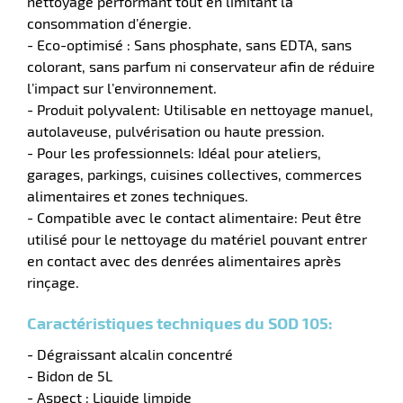
nettoyage performant tout en limitant la
consommation d’énergie.
tes
- Eco-optimisé : Sans phosphate, sans EDTA, sans
colorant, sans parfum ni conservateur afin de réduire
bles
l’impact sur l’environnement.
- Produit polyvalent: Utilisable en nettoyage manuel,
r
autolaveuse, pulvérisation ou haute pression.
- Pour les professionnels: Idéal pour ateliers,
garages, parkings, cuisines collectives, commerces
ge
alimentaires et zones techniques.
- Compatible avec le contact alimentaire: Peut être
utilisé pour le nettoyage du matériel pouvant entrer
en contact avec des denrées alimentaires après
rinçage.
Caractéristiques techniques du SOD 105:
r
- Dégraissant alcalin concentré
- Bidon de 5L
ge
- Aspect : Liquide limpide