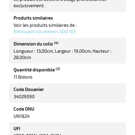
exclusivement.
Produits similaires
Voir les produits similaires de :
Nettoyant sol ateliers SOD 105
(4)
Dimension du colis
Longueur : 13,00cm
Largeur : 19,00cm
Hauteur :
28,00cm
r
(2)
Quantité disponible
11 Bidons
ction
Code Douanier
duelle
34029090
ments
ssures
Code ONU
UN1824
UFI