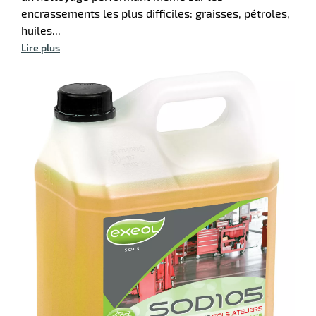
ssionnel
encrassements les plus difficiles: graisses, pétroles,
fection
huiles...
Lire plus
r
orisants