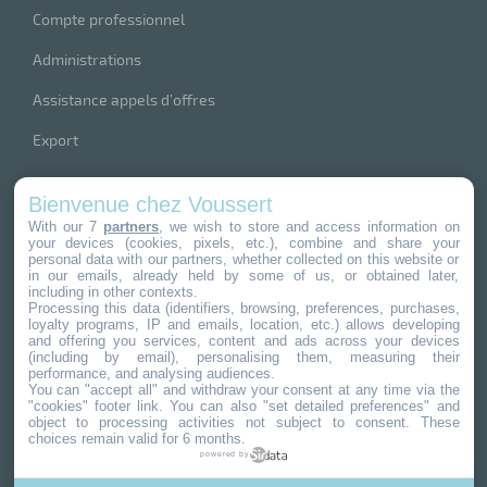
Compte professionnel
Administrations
Assistance appels d’offres
Export
index produits
Bienvenue chez Voussert
nos marques
With our 7
partners
, we wish to store and access information on
your devices (cookies, pixels, etc.), combine and share your
personal data with our partners, whether collected on this website or
in our emails, already held by some of us, or obtained later,
including in other contexts.
Processing this data (identifiers, browsing, preferences, purchases,
loyalty programs, IP and emails, location, etc.) allows developing
4,8
/
5
and offering you services, content and ads across your devices
(including by email), personalising them, measuring their
performance, and analysing audiences.
733
avis clients
You can "accept all" and withdraw your consent at any time via the
"cookies" footer link
. You can also "set detailed preferences" and
object to processing activities not subject to consent. These
choices remain valid for 6 months.
powered by