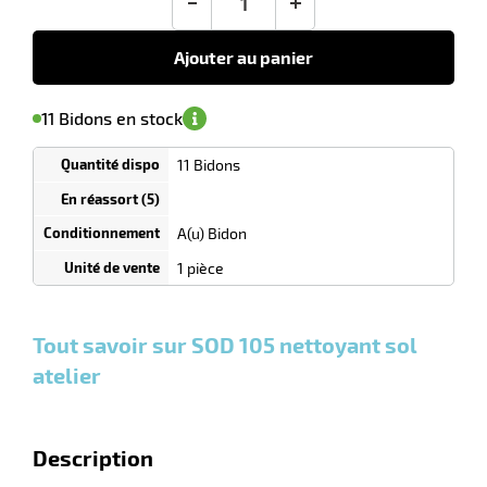
-
+
tien
21,75
€
HT
Ajouter au panier
uet
'avertir de
le
sa
Minimum
11 Bidons en stock
isponibilité
(5)
de
commande
1
11 Bidons
Tarif
Bidons
dégressif
selon
quantité
A(u) Bidon
r
0
0
0,00
0,00
1
21,75
1 pièce
Bidons
Bidons
Bidon
€ HT
€ HT
€ HT
et
et
et
plus :
plus :
plus :
Tout savoir sur SOD 105 nettoyant sol
tien
atelier
Description