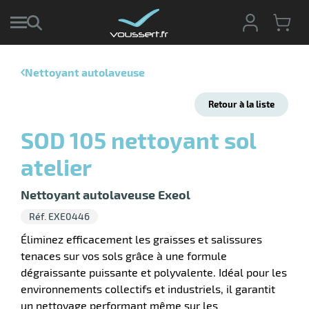
Nettoyant autolaveuse
r
Retour à la liste
r
cte
SOD 105 nettoyant sol
ets
r
atelier
yage
if
age
elle
Nettoyant autolaveuse Exeol
r
le
iel
Réf. EXE0446
oyage
r
Éliminez efficacement les graisses et salissures
erie
pement
tenaces sur vos sols grâce à une formule
ot
dégraissante puissante et polyvalente. Idéal pour les
x
r
ène
environnements collectifs et industriels, il garantit
its
agement
retien
un nettoyage performant même sur les