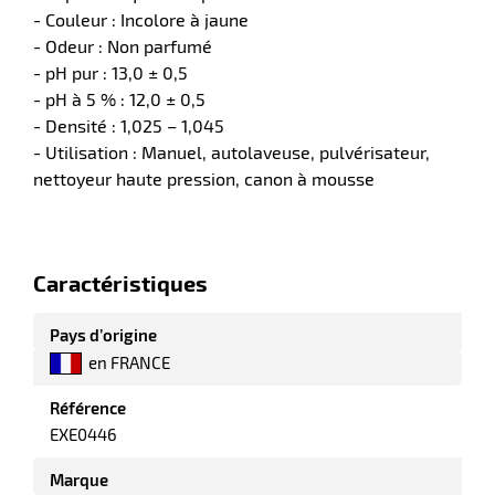
elle
- Couleur : Incolore à jaune
- Odeur : Non parfumé
- pH pur : 13,0 ± 0,5
- pH à 5 % : 12,0 ± 0,5
- Densité : 1,025 – 1,045
- Utilisation : Manuel, autolaveuse, pulvérisateur,
nettoyeur haute pression, canon à mousse
r
Caractéristiques
it
Pays d’origine
tien
en FRANCE
ne
Référence
EXE0446
Marque
r