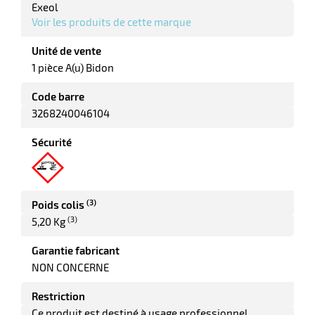
Exeol
Voir les produits de cette marque
it
Unité de vente
tien
1 pièce A(u) Bidon
ule
r
Code barre
3268240046104
Sécurité
it
ne
r
(3)
Poids colis
(3)
5,20 Kg
n
Garantie fabricant
fectant
NON CONCERNE
Restriction
Ce produit est destiné à usage professionnel