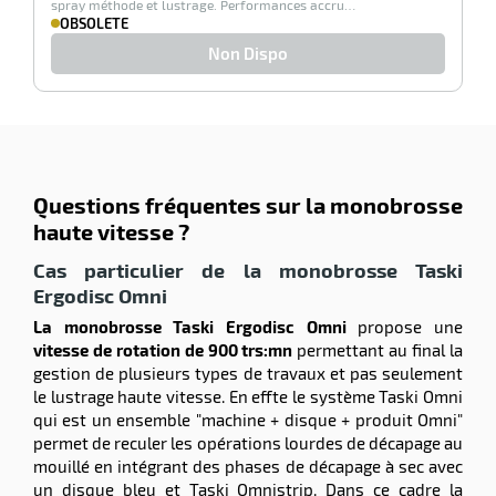
spray méthode et lustrage. Performances accru…
r
OBSOLETE
Non Dispo
ot
tention
Questions fréquentes sur la monobrosse
r
haute vitesse ?
Cas particulier de la monobrosse Taski
ot
Ergodisc Omni
La monobrosse Taski Ergodisc Omni
propose une
ge
vitesse de rotation de 900 trs:mn
permettant au final la
gestion de plusieurs types de travaux et pas seulement
le lustrage haute vitesse. En effte le système Taski Omni
qui est un ensemble "machine + disque + produit Omni"
permet de reculer les opérations lourdes de décapage au
mouillé en intégrant des phases de décapage à sec avec
un disque bleu et Taski Omnistrip. Dans ce cadre la