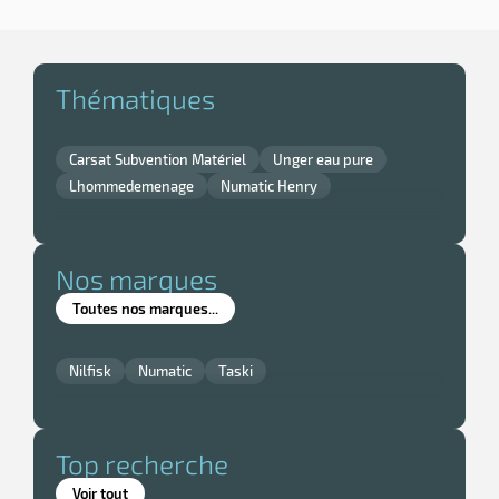
r
Thématiques
ge
risation
Carsat Subvention Matériel
Unger eau pure
Lhommedemenage
Numatic Henry
Nos marques
r
Toutes nos marques...
le
Nilfisk
Numatic
Taski
ssionnelle
Top recherche
Voir tout