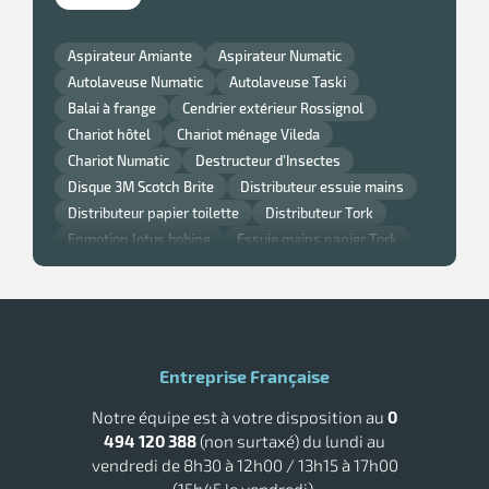
Aspirateur Amiante
Aspirateur Numatic
Autolaveuse Numatic
Autolaveuse Taski
Balai à frange
Cendrier extérieur Rossignol
Chariot hôtel
Chariot ménage Vileda
Chariot Numatic
Destructeur d'Insectes
Disque 3M Scotch Brite
Distributeur essuie mains
Distributeur papier toilette
Distributeur Tork
Enmotion lotus bobine
Essuie mains papier Tork
r
Gant nitrile
Lavette super chicopee
Monobrosse
Monobrosse Taski
Nappe et serviette de table Noel
Nappe jetable
Papier Smart One Tork
ge
Poubelle cuisine Rossignol
Poubelle murale
if
Poubelle Rossignol
Poubelle Rubbermaid
Entreprise Française
Raclette vitre professionnelle
Sèche main air pulsé
on
Notre équipe est à votre disposition au
0
Tork savon
494 120 388
(non surtaxé) du lundi au
vendredi de 8h30 à 12h00 / 13h15 à 17h00