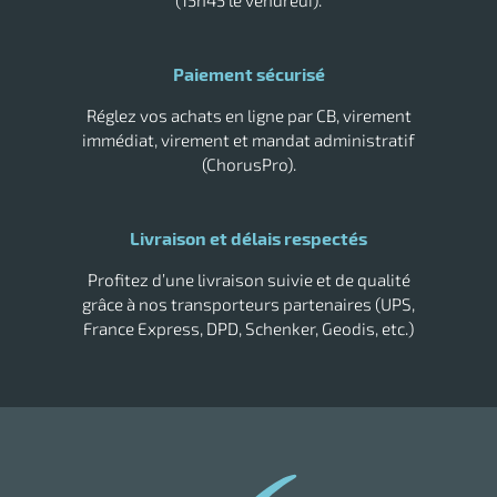
(15h45 le vendredi).
r
Paiement sécurisé
Réglez vos achats en ligne par CB, virement
immédiat, virement et mandat administratif
tes
(ChorusPro).
Livraison et délais respectés
Profitez d’une livraison suivie et de qualité
grâce à nos transporteurs partenaires (UPS,
r
France Express, DPD, Schenker, Geodis, etc.)
fibres