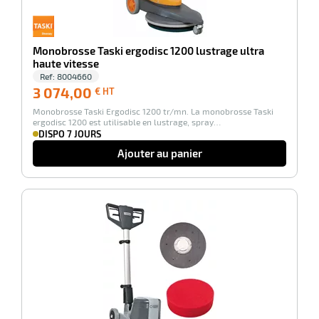
Monobrosse Taski ergodisc 1200 lustrage ultra
haute vitesse
r
Ref:
8004660
3 074,00
3 074,00
€ HT
€
Monobrosse Taski Ergodisc 1200 tr/mn. La monobrosse Taski
HT
ergodisc 1200 est utilisable en lustrage, spray…
DISPO 7 JOURS
e
Ajouter au panier
-27%