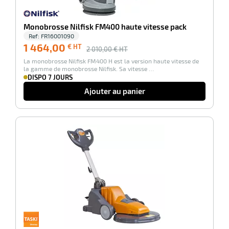
Monobrosse Nilfisk FM400 haute vitesse pack
Ref:
FR16001090
r
1 464,00
€ HT
2 010,00
€ HT
La monobrosse Nilfisk FM400 H est la version haute vitesse de
la gamme de monobrosse Nilfisk. Sa vitesse …
DISPO 7 JOURS
yeuses
Ajouter au panier
r
-100%
rie
geur
r