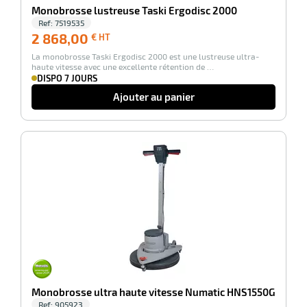
Monobrosse lustreuse Taski Ergodisc 2000
Ref:
7519535
2 868,00
2 868,00
€ HT
€
erie
La monobrosse Taski Ergodisc 2000 est une lustreuse ultra-
HT
ntaire
haute vitesse avec une excellente rétention de …
DISPO 7 JOURS
Ajouter au panier
-100%
r
erie
Monobrosse ultra haute vitesse Numatic HNS1550G
Ref:
905923