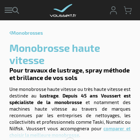
Monobrosses
r
Monobrosse haute
r
cte
vitesse
ets
Pour travaux de lustrage, spray méthode
r
yage
et brillance de vos sols
if
age
elle
r
Une monobrosse haute vitesse ou très haute vitesse est
le
iel
destinée au
lustrage
.
Depuis 45 ans Voussert est
spécialiste de la monobrosse
et notamment des
oyage
machines haute vitesse au travers de marques
soire
erie
reconnues par les entreprises de nettoyages, les
ateur
ot
collectivités et professionnels comme Taski, Numatic ou
Nilfisk. Voussert vous accompgnera pour
comparer et
choisir la meilleure monobrosse
.