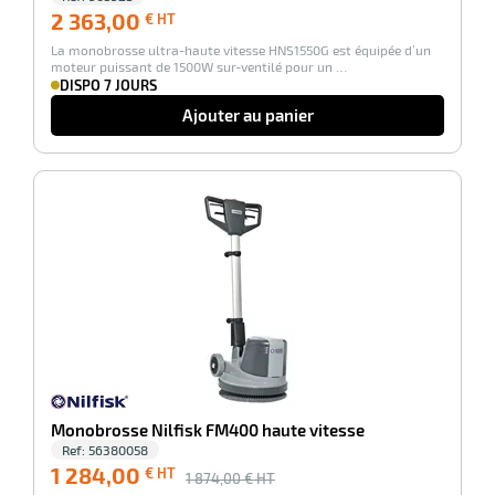
2 363,00
2 363,00
€ HT
€
La monobrosse ultra-haute vitesse HNS1550G est équipée d’un
HT
moteur puissant de 1500W sur-ventilé pour un …
DISPO 7 JOURS
Ajouter au panier
-31%
Monobrosse Nilfisk FM400 haute vitesse
Ref:
56380058
1 284,00
€ HT
1 874,00
€ HT