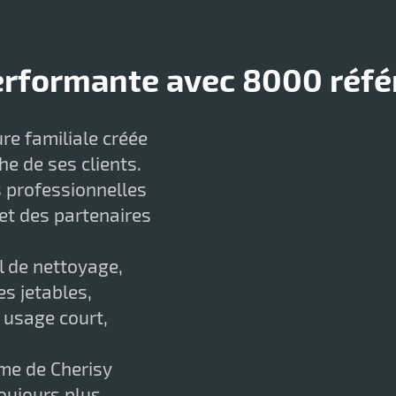
erformante avec 8000 référ
re familiale créée
he de ses clients.
s professionnelles
t des partenaires
l de nettoyage,
s jetables,
e usage court,
rme de Cherisy
toujours plus