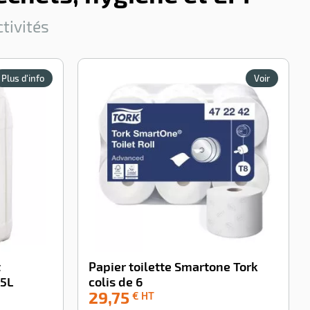
tivités
Plus d'info
Voir
t
Papier toilette Smartone Tork
 5L
colis de 6
29,75
-100%
€ HT