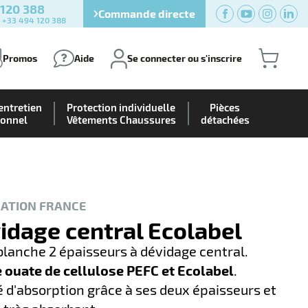
 120 388
Commande directe
) +33 494 120 388
Promos
Aide
Se connecter ou s'inscrire
entretien
Protection individuelle
Pièces
ionnel
Vêtements Chaussures
détachées
CATION FRANCE
idage central Ecolabel
blanche 2 épaisseurs à dévidage central.
ouate de cellulose PEFC et Ecolabel
.
 d'absorption grâce à ses deux épaisseurs et