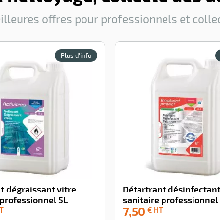
illeures offres pour professionnels et collec
Plus d'info
t dégraissant vitre
Détartrant désinfectan
 professionnel 5L
sanitaire professionnel
7,50
-100%
T
€ HT