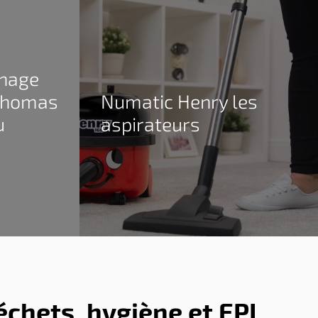
nage
 Thomas
Numatic Henry les
u
aspirateurs
échets, hygiène et EPI