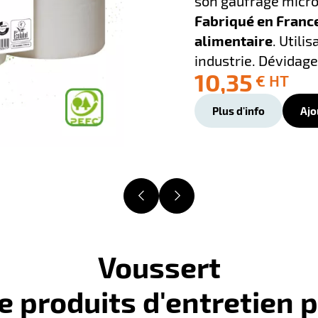
son gaufrage micro
Fabriqué en Franc
alimentaire
. Utili
industrie. Dévidage
10,35
€ HT
-100%
Plus d'info
Ajo
Voussert
e produits d'entretien 