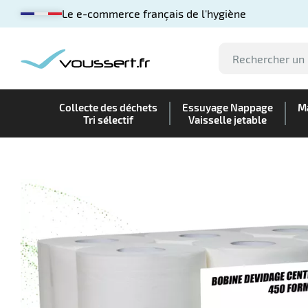
Le e-commerce français de l'hygiène
Collecte des déchets
Essuyage Nappage
Ma
Tri sélectif
Vaisselle jetable