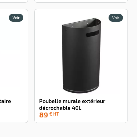
Voir
Voir
aire
Poubelle murale extérieur
décrochable 40L
89
-39%
€ HT