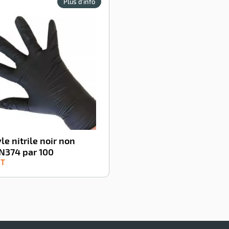
Plus d'info
le nitrile noir non
N374 par 100
HT