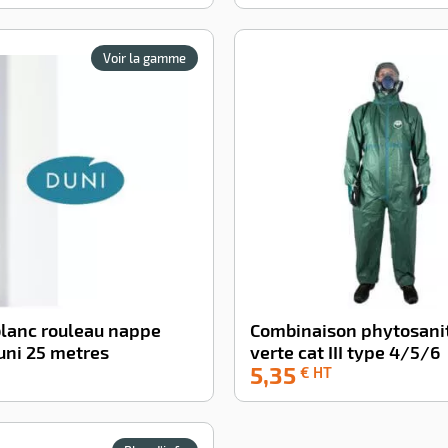
Voir la gamme
blanc rouleau nappe
Combinaison phytosanit
uni 25 metres
verte cat III type 4/5/6
5,35
-100%
€ HT