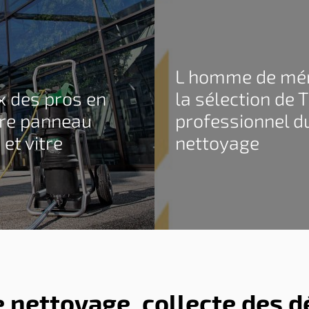
L homme de mé
ix des pros en
la sélection de
re panneau
professionnel d
 et vitre
nettoyage
e nettoyage, collecte des d