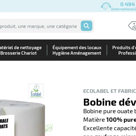
0 494
(International
OK
tériel de nettoyage
Équipement des locaux
Produits d'
Brosserie Chariot
Hygiène Aménagement
Profess
ECOLABEL ET FABRI
Bobine dév
Bobine pure ouate 
Matière
100% pure 
Excellente capacité