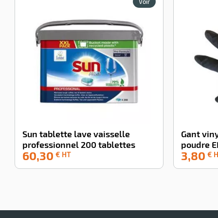
Voir
Sun tablette lave vaisselle
Gant viny
professionnel 200 tablettes
poudre E
60,30
3,80
-100%
-100%
€ HT
€ 