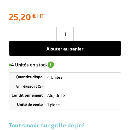
 avis
25,20
€ HT
-10
Livraison
Ecotaxe
Prix
offerte
: 0,00 €
public
en sus
(1)
conseillé
-
+
25,20
€
HT
Ajouter au panier
'avertir de
le
sa
Minimum
4 Unités en stock
isponibilité
(5)
de
commande
1
4 Unités
Tarif
Unités
dégressif
selon
quantité
A(u) Unité
0
0
0,00
0,00
1
25,20
1 pièce
Unités
Unités
Unité
€ HT
€ HT
€ HT
et
et
et
plus :
plus :
plus :
Tout savoir sur grille de pré