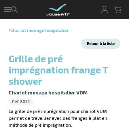
Chariot menage hospitalier
r
Retour à la liste
r
cte
Grille de pré
ets
r
imprégnation frange T
yage
if
age
shower
elle
r
le
iel
Chariot menage hospitalier VDM
oyage
Réf. 8076
soire
erie
ateur
ot
La grille de pré imprégnation pour chariot VDM
permet de travailler avec des franges à plat en
méthode de pré imprégnation.