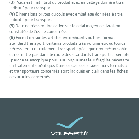
(3)
Poids estimatif brut du produit avec emballage donné à titre
indicatif pour transport
(4)
Dimensions brutes du colis avec emballage données à titre
indicatif pour transport
erie
(5)
Date de réassort indicative sur le délai moyen de livraison
ntaire
constatée de l’usine concernée.
(6)
Exception sur les articles encombrants ou hors format
standard transport. Certains produits très volumineux ou lourds
nécessitent un traitement transport spécifique non mécanisable
et ne rentre pas dans le cadre des standards transports. Exemple
: perche télescopique pour leur longueur et leur fragilité nécessite
un traitement spécifique. Dans ce cas, ces « taxes hors formats »
et transporteurs concernés sont indiqués en clair dans les fiches
des articles concernés.
r
erie