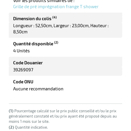
Voir les produits similaires de :
Grille de pré imprégnation frange T shower
(4)
Dimension du colis
Longueur : 52,50cm
Largeur : 23,00cm
Hauteur :
r
8,50cm
(2)
Quantité disponible
yeuses
4 Unités
Code Douanier
r
39269097
Code ONU
rie
Aucune recommandation
geur
(1)
Pourcentage calculé sur le prix public conseillé et/ou le prix
généralement constaté et/ou prix ayant été proposé depuis au
moins 1 mois sur le site.
(2)
Quantité indicative.
r