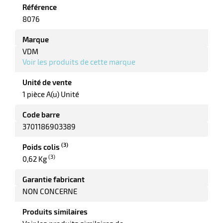
Référence
8076
Marque
r
VDM
Voir les produits de cette marque
Unité de vente
1 pièce A(u) Unité
e
Code barre
3701186903389
(3)
Poids colis
(3)
0,62 Kg
Garantie fabricant
NON CONCERNE
Produits similaires