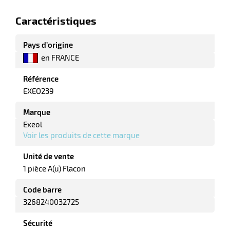
elle
Caractéristiques
Pays d’origine
en FRANCE
Référence
EXEO239
Marque
r
Exeol
Voir les produits de cette marque
it
Unité de vente
tien
1 pièce A(u) Flacon
ne
Code barre
3268240032725
Sécurité
r