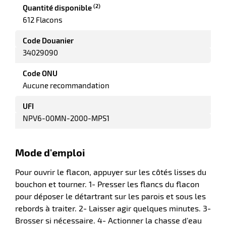
(2)
Quantité disponible
612 Flacons
Code Douanier
34029090
Code ONU
Aucune recommandation
UFI
r
NPV6-00MN-2000-MPS1
ction
Mode d'emploi
duelle
ments
Pour ouvrir le flacon, appuyer sur les côtés lisses du
ssures
bouchon et tourner. 1- Presser les flancs du flacon
pour déposer le détartrant sur les parois et sous les
rebords à traiter. 2- Laisser agir quelques minutes. 3-
Brosser si nécessaire. 4- Actionner la chasse d’eau