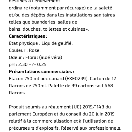
destinés à l’enlèvement
ordinaire (notamment par récurage) de la saleté
tes
et/ou des dépôts dans les installations sanitaires
telles que buanderies, salles de
bles
bains, douches, toilettes et cuisines».
Caractéristiques :
r
Etat physique : Liquide gelifié.
Couleur : Rose.
Odeur : Floral (aloé véra)
ge
pH : 2.30 +/- 0.25
Présentations commerciales :
Flacon 750 ml bec canard (EXE0239). Carton de 12
flacons de 750ml. Palette de 39 cartons soit 468
flacons.
Produit soumis au règlement (UE) 2019/1148 du
r
parlement Européen et du conseil du 20 juin 2019
relatif à la commercialisation et à l’utilisation de
précurseurs d’explosifs. Réservé aux professionnels.
ge