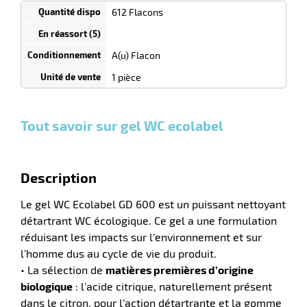
1
612 Flacons
Tarif
Flacons
dégressif
selon
quantité
A(u) Flacon
0
0
0,00
0,00
1
4,25
1 pièce
Flacons
Flacons
Flacon
€ HT
€ HT
€
et plus
et plus
et
HT
:
:
plus :
Tout savoir sur gel WC ecolabel
Description
r
Le gel WC Ecolabel GD 600 est un puissant nettoyant
détartrant WC écologique. Ce gel a une formulation
réduisant les impacts sur l’environnement et sur
tien
l’homme dus au cycle de vie du produit.
ette
• La sélection de
matières premières d’origine
e
r
biologique
: l’acide citrique, naturellement présent
dans le citron, pour l’action détartrante et la gomme