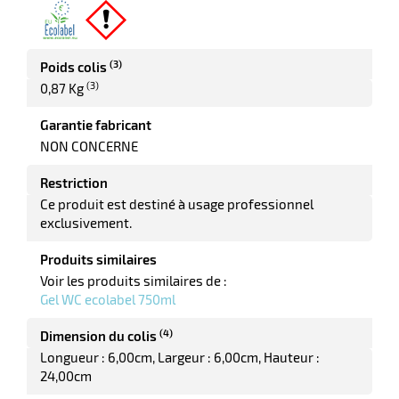
it
(3)
Poids colis
tien
(3)
0,87 Kg
ule
r
Garantie fabricant
NON CONCERNE
Restriction
it
ne
Ce produit est destiné à usage professionnel
exclusivement.
r
Produits similaires
Voir les produits similaires de :
Gel WC ecolabel 750ml
n
fectant
(4)
Dimension du colis
Longueur : 6,00cm
Largeur : 6,00cm
Hauteur :
24,00cm