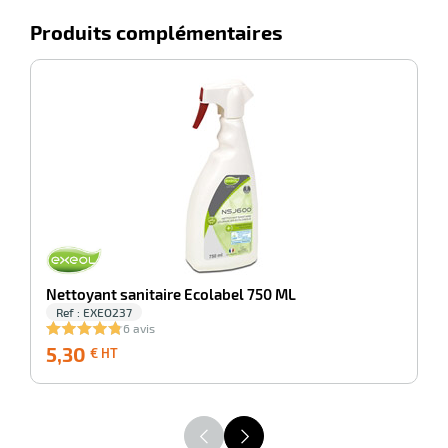
Produits complémentaires
-100%
Ne
Nettoyant sanitaire Ecolabel 750 ML
Ref : EXEO237
6 avis
5,30
5,30
1
€ HT
€
HT