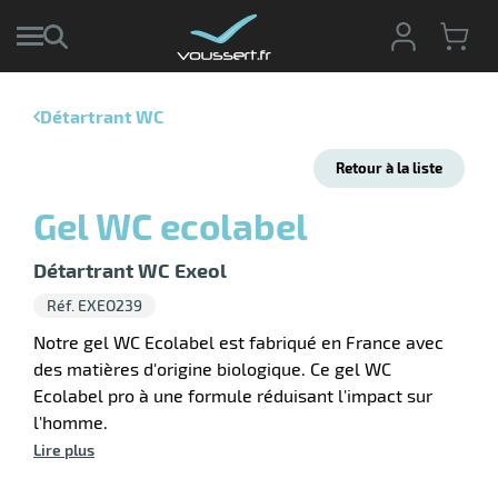
Détartrant WC
r
Retour à la liste
r
cte
Gel WC ecolabel
ets
r
yage
Détartrant WC Exeol
if
age
Réf. EXEO239
elle
r
le
iel
Notre gel WC Ecolabel est fabriqué en France avec
des matières d'origine biologique. Ce gel WC
oyage
r
Ecolabel pro à une formule réduisant l'impact sur
erie
pement
ot
l'homme.
x
r
Lire plus
ène
its
agement
retien