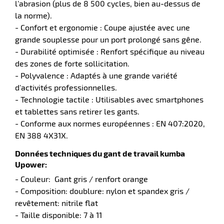
l’abrasion (plus de 8 500 cycles, bien au-dessus de
r
la norme).
- Confort et ergonomie : Coupe ajustée avec une
grande souplesse pour un port prolongé sans gêne.
ment
- Durabilité optimisée : Renfort spécifique au niveau
e
des zones de forte sollicitation.
ité
- Polyvalence : Adaptés à une grande variété
r
d’activités professionnelles.
- Technologie tactile : Utilisables avec smartphones
et tablettes sans retirer les gants.
ments
- Conforme aux normes européennes : EN 407:2020,
EN 388 4X31X.
l
Données techniques du gant de travail kumba
Upower:
- Couleur: Gant gris / renfort orange
- Composition: doublure: nylon et spandex gris /
revêtement: nitrile flat
r
- Taille disponible: 7 à 11