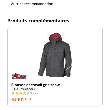
Aucune recommandation
Produits complémentaires
-100%
Ve
Blouson de travail gris snow
Ref : DW026GM
3 avis
57,60
57,60
6
€ HT
€
HT