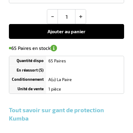
3,80
€
HT
-
+
Ajouter au panier
'avertir de
le
sa
Minimum
65 Paires en stock
isponibilité
(5)
de
commande
1
65 Paires
Tarif
r
Paires
dégressif
selon
quantité
A(u) La Paire
s
0
0
0,00
0,00
1 La
3,80
1 pièce
Paires
Paires
Paire
€ HT
€ HT
€
l
et
et
et
HT
plus :
plus :
plus
Tout savoir sur gant de protection
:
Kumba
r