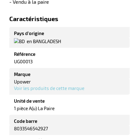
- Vendu à la paire
ments
Caractéristiques
Pays d’origine
en BANGLADESH
Référence
UG00013
Marque
Upower
Voir les produits de cette marque
Unité de vente
1 pièce A(u) La Paire
Code barre
8033546542927