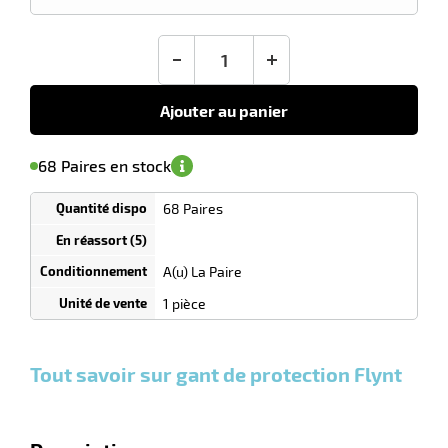
2,50
€
HT
-
+
Ajouter au panier
'avertir de
le
sa
Minimum
68 Paires en stock
isponibilité
(5)
de
commande
1
68 Paires
Tarif
r
Paires
dégressif
selon
quantité
A(u) La Paire
s
0
0
0,00
0,00
1 La
2,50
1 pièce
Paires
Paires
Paire
€ HT
€ HT
€
l
et
et
et
HT
plus :
plus :
plus
Tout savoir sur gant de protection Flynt
:
r