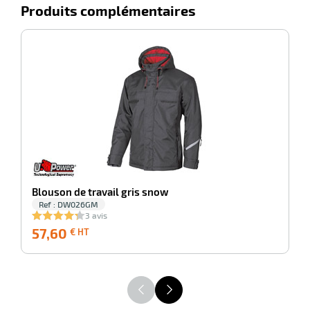
Produits complémentaires
-100%
Ve
Blouson de travail gris snow
Ref : DW026GM
3 avis
57,60
57,60
6
€ HT
€
HT