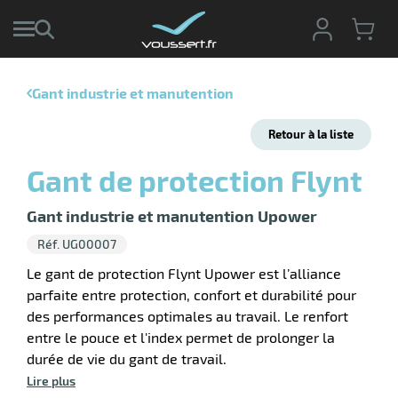
Gant industrie et manutention
r
Retour à la liste
r
cte
Gant de protection Flynt
ets
r
yage
Gant industrie et manutention Upower
if
age
Réf. UG00007
elle
r
le
iel
Le gant de protection Flynt Upower est l’alliance
parfaite entre protection, confort et durabilité pour
oyage
r
des performances optimales au travail. Le renfort
erie
pement
ot
entre le pouce et l'index permet de prolonger la
x
durée de vie du gant de travail.
r
ène
its
Lire plus
agement
retien