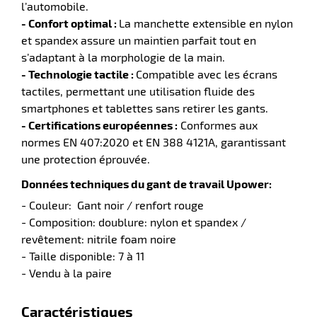
l’automobile.
r
- Confort optimal :
La manchette extensible en nylon
et spandex assure un maintien parfait tout en
s’adaptant à la morphologie de la main.
ment
- Technologie tactile :
Compatible avec les écrans
e
tactiles, permettant une utilisation fluide des
ité
smartphones et tablettes sans retirer les gants.
r
- Certifications européennes :
Conformes aux
normes EN 407:2020 et EN 388 4121A, garantissant
une protection éprouvée.
ments
Données techniques du gant de travail Upower:
l
- Couleur: Gant noir / renfort rouge
- Composition: doublure: nylon et spandex /
revêtement: nitrile foam noire
- Taille disponible: 7 à 11
- Vendu à la paire
r
Caractéristiques