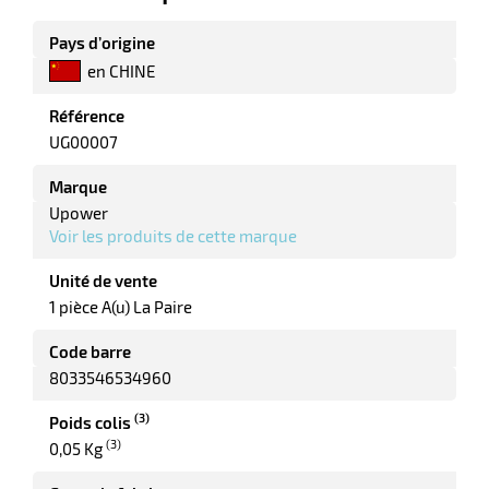
Pays d’origine
ments
en CHINE
Référence
UG00007
Marque
Upower
Voir les produits de cette marque
Unité de vente
1 pièce A(u) La Paire
Code barre
8033546534960
(3)
Poids colis
(3)
0,05 Kg