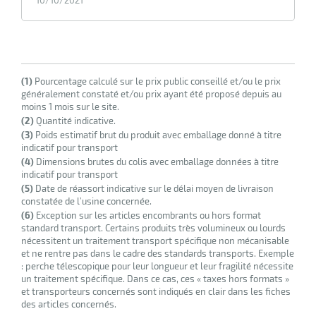
(1)
Pourcentage calculé sur le prix public conseillé et/ou le prix
généralement constaté et/ou prix ayant été proposé depuis au
r
moins 1 mois sur le site.
(2)
Quantité indicative.
(3)
Poids estimatif brut du produit avec emballage donné à titre
indicatif pour transport
ot
(4)
Dimensions brutes du colis avec emballage données à titre
indicatif pour transport
ot
(5)
Date de réassort indicative sur le délai moyen de livraison
constatée de l’usine concernée.
(6)
Exception sur les articles encombrants ou hors format
standard transport. Certains produits très volumineux ou lourds
nécessitent un traitement transport spécifique non mécanisable
et ne rentre pas dans le cadre des standards transports. Exemple
: perche télescopique pour leur longueur et leur fragilité nécessite
un traitement spécifique. Dans ce cas, ces « taxes hors formats »
r
et transporteurs concernés sont indiqués en clair dans les fiches
des articles concernés.