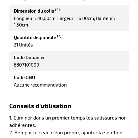
(4)
Dimension du colis
Longueur : 46,00cm
Largeur : 16,00cm
Hauteur :
erie
1,50cm
ntaire
(2)
Quantité disponible
21 Unités
Code Douanier
6307101000
Code ONU
Aucune recommandation
r
Conseils d’utilisation
1. Eliminer dans un premier temps les salissures non
erie
adhérentes.
2. Remplir le seau d’eau propre, ajouter la solution