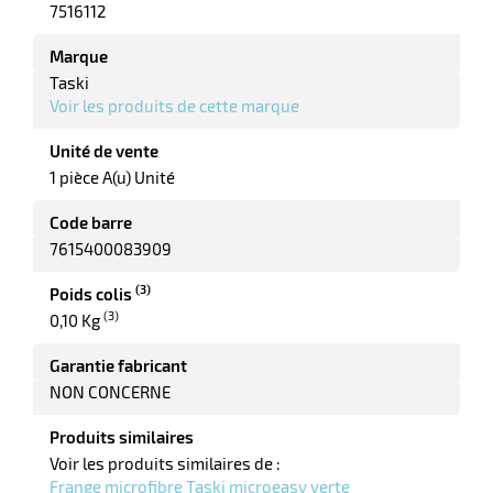
7516112
Marque
Taski
r
Voir les produits de cette marque
Unité de vente
1 pièce A(u) Unité
yeuses
Code barre
r
7615400083909
(3)
Poids colis
(3)
0,10 Kg
rie
geur
Garantie fabricant
NON CONCERNE
Produits similaires
Voir les produits similaires de :
Frange microfibre Taski microeasy verte
r