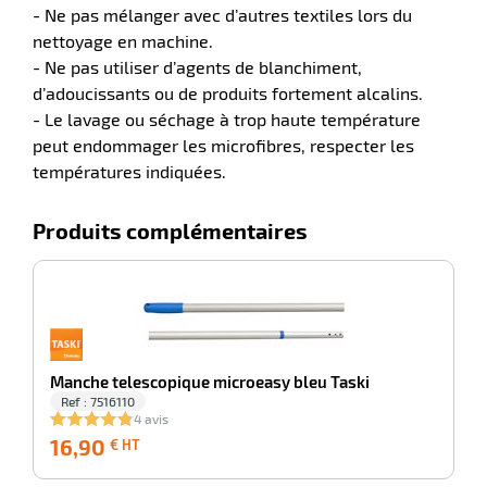
- Ne pas mélanger avec d’autres textiles lors du
r
nettoyage en machine.
- Ne pas utiliser d’agents de blanchiment,
d’adoucissants ou de produits fortement alcalins.
ale
- Le lavage ou séchage à trop haute température
peut endommager les microfibres, respecter les
oyage
températures indiquées.
Produits complémentaires
-100%
S
Manche telescopique microeasy bleu Taski
Ref : 7516110
4 avis
16,90
16,90
5
€ HT
€
HT