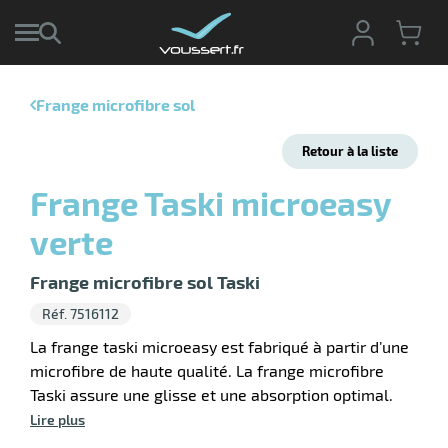
Frange microfibre sol
r
Retour à la liste
r
cte
Frange Taski microeasy
ets
r
verte
yage
if
age
elle
r
Frange microfibre sol Taski
le
iel
Réf. 7516112
oyage
La frange taski microeasy est fabriqué à partir d’une
soire
erie
microfibre de haute qualité. La frange microfibre
ateur
ot
Taski assure une glisse et une absorption optimal.
Lire plus