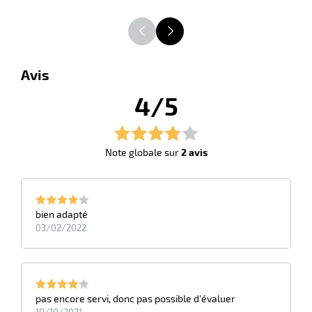
r
ot
Avis
tention
4/5
r
Note globale sur
2 avis
ot
ge
bien adapté
03/02/2022
pas encore servi, donc pas possible d'évaluer
10/10/2021