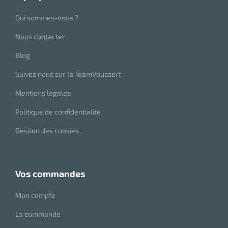
r
Qui sommes-nous ?
Nous contacter
ge
Blog
risation
Suivez nous sur la TeamVoussert
Mentions légales
Politique de confidentialité
r
Gestion des cookies
le
vos commandes
ssionnelle
Mon compte
La commande