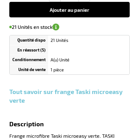
€
HT
Ajouter au panier
'avertir de
le
sa
Minimum
21 Unités en stock
isponibilité
(5)
de
commande
1
21 Unités
Tarif
Unités
dégressif
selon
quantité
A(u) Unité
0
0
0,00
0,00
1
10,10
1 pièce
Unités
Unités
Unité
€ HT
€ HT
€ HT
et
et
et
plus :
plus :
plus :
Tout savoir sur frange Taski microeasy
verte
Description
Frange microfibre Taski microeasy verte. TASKI