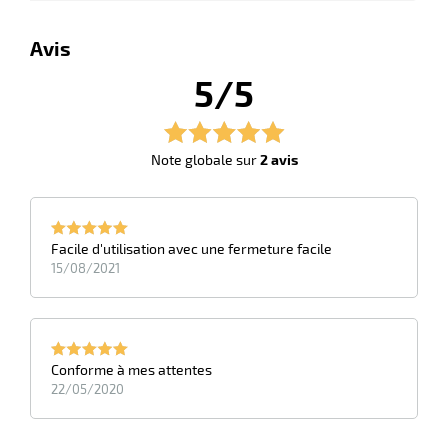
Avis
erie
5/5
ntaire
Note globale sur
2 avis
Facile d'utilisation avec une fermeture facile
15/08/2021
r
Conforme à mes attentes
erie
22/05/2020