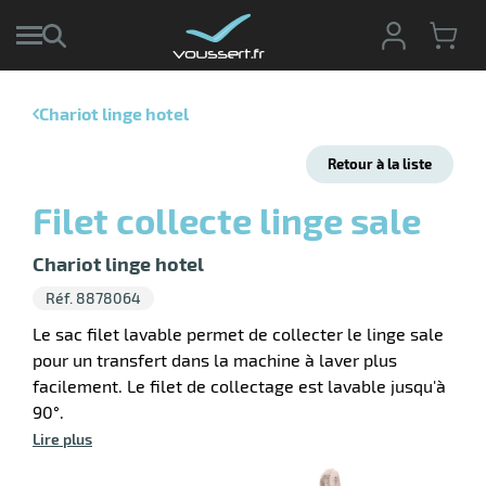
Chariot linge hotel
r
Retour à la liste
r
cte
Filet collecte linge sale
ets
r
yage
Chariot linge hotel
if
age
Réf. 8878064
elle
r
le
iel
Le sac filet lavable permet de collecter le linge sale
pour un transfert dans la machine à laver plus
oyage
facilement. Le filet de collectage est lavable jusqu'à
soire
erie
ateur
ot
90°.
Lire plus