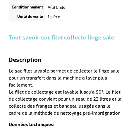
selon
quantité
A(u) Unité
0
0
0,00
0,00
1
5,05
1 pièce
r
Unités
Unités
Unité
€ HT
€ HT
€
et
et
et
HT
plus :
plus :
plus :
Tout savoir sur filet collecte linge sale
laveuses
Description
Le sac filet lavable permet de collecter le linge sale
pour un transfert dans la machine à laver plus
facilement.
Le filet de collectage est lavable jusqu'à 90°. Le filet
de collectage convient pour un seau de 22 litres et la
collecte des franges et bandeau usagés dans le
cadre de la méthode de nettoyage pré-imprégnation.
Données techniques: