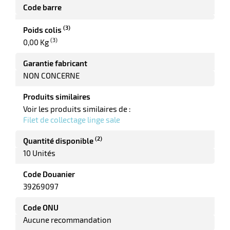
Code barre
(3)
Poids colis
(3)
0,00 Kg
r
Garantie fabricant
NON CONCERNE
yeuses
Produits similaires
Voir les produits similaires de :
r
Filet de collectage linge sale
(2)
Quantité disponible
10 Unités
rie
geur
Code Douanier
39269097
Code ONU
Aucune recommandation
r