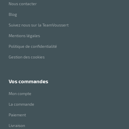
r
Nous contacter
Blog
ot
Suivez nous sur la TeamVoussert
tention
Mentions légales
Politique de confidentialité
r
Gestion des cookies
ot
vos commandes
ge
Mon compte
La commande
Paiement
Livraison