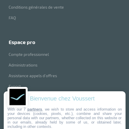
Conditions générales de vente
FAQ
r
espace pro
Compte professionnel
ot
Administrations
ot
Assistance appels d’offres
Export
index produits
Bienvenue chez Voussert
nos marques
With our 7
partners
, we wish to store and access information on
your devices (cookies, pixels, etc.), combine and share your
r
personal data with our partners, whether collected on this website or
in our emails, already held by some of us, or obtained later,
including in other contexts.