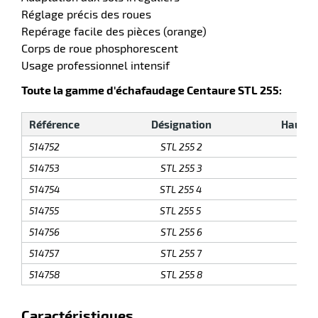
Réglage précis des roues
Repérage facile des pièces (orange)
Corps de roue phosphorescent
erie
Usage professionnel intensif
ntaire
Toute la gamme d'échafaudage Centaure STL 255:
Référence
Désignation
Hauteur
514752
STL 255 2
514753
STL 255 3
514754
STL 255 4
514755
STL 255 5
r
514756
STL 255 6
514757
STL 255 7
erie
514758
STL 255 8
Caractéristiques