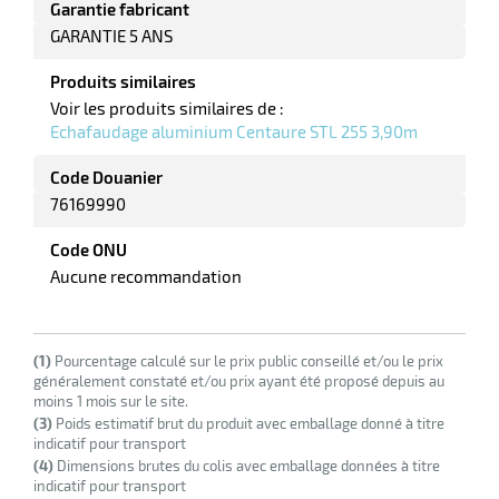
Garantie fabricant
r
GARANTIE 5 ANS
Produits similaires
ale
Voir les produits similaires de :
Echafaudage aluminium Centaure STL 255 3,90m
oyage
Code Douanier
76169990
Code ONU
Aucune recommandation
(1)
Pourcentage calculé sur le prix public conseillé et/ou le prix
généralement constaté et/ou prix ayant été proposé depuis au
moins 1 mois sur le site.
(3)
Poids estimatif brut du produit avec emballage donné à titre
indicatif pour transport
(4)
Dimensions brutes du colis avec emballage données à titre
indicatif pour transport