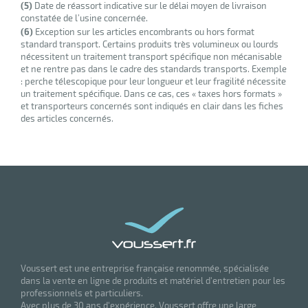
r
(5)
Date de réassort indicative sur le délai moyen de livraison
constatée de l’usine concernée.
(6)
Exception sur les articles encombrants ou hors format
standard transport. Certains produits très volumineux ou lourds
nécessitent un traitement transport spécifique non mécanisable
ot
et ne rentre pas dans le cadre des standards transports. Exemple
: perche télescopique pour leur longueur et leur fragilité nécessite
tention
un traitement spécifique. Dans ce cas, ces « taxes hors formats »
et transporteurs concernés sont indiqués en clair dans les fiches
des articles concernés.
r
ot
ge
Voussert est une entreprise française renommée, spécialisée
dans la vente en ligne de produits et matériel d'entretien pour les
professionnels et particuliers.
Avec plus de 30 ans d'expérience, Voussert offre une large