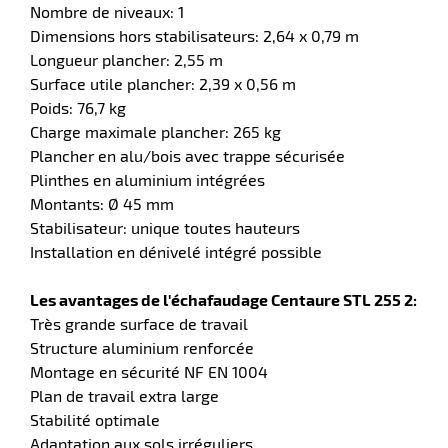
Nombre de niveaux: 1
Dimensions hors stabilisateurs: 2,64 x 0,79 m
Longueur plancher: 2,55 m
Surface utile plancher: 2,39 x 0,56 m
r
Poids: 76,7 kg
Charge maximale plancher: 265 kg
Plancher en alu/bois avec trappe sécurisée
yeuses
Plinthes en aluminium intégrées
Montants: Ø 45 mm
r
Stabilisateur: unique toutes hauteurs
Installation en dénivelé intégré possible
Les avantages de l'échafaudage Centaure STL 255 2:
rie
geur
Très grande surface de travail
Structure aluminium renforcée
Montage en sécurité NF EN 1004
Plan de travail extra large
Stabilité optimale
Adaptation aux sols irréguliers
r