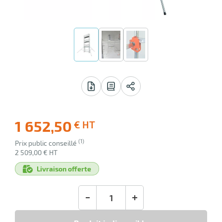
 avis
1 652,50
€ HT
-34
(1)
Prix public conseillé
Ecotaxe
2 509,00 € HT
: 0,00 €
Livraison offerte
en sus
-
+