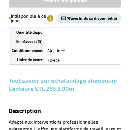
Produit indisponible
le
Minimum
Indisponible à ce
(5)
M'avertir de sa disponibilité
de
r
jour
commande
1
-
Tarif
Unités
dégressif
laveuses
selon
quantité
A(u) Unité
0
0
0,00
0,00
1
2 509,00
1 pièce
Unités
Unités
Unité
€ HT
€ HT
€ HT
et
et
et
plus :
plus :
plus :
Tout savoir sur echafaudage aluminium
Centaure STL 255 3,90m
Description
Adapté aux interventions professionnelles
exigeantes, il offre une plateforme de travail large et