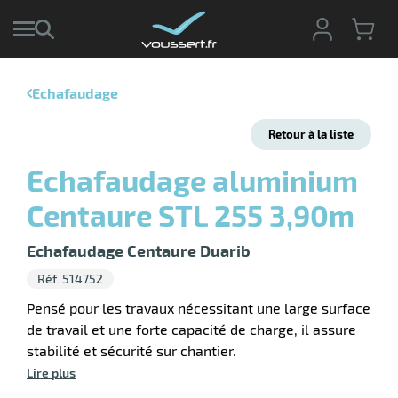
Echafaudage
r
Retour à la liste
r
cte
Echafaudage aluminium
ets
r
Centaure STL 255 3,90m
yage
if
age
elle
r
Echafaudage Centaure Duarib
le
iel
Réf. 514752
oyage
Pensé pour les travaux nécessitant une large surface
soire
erie
de travail et une forte capacité de charge, il assure
ateur
ot
stabilité et sécurité sur chantier.
Lire plus