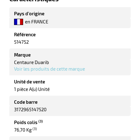
Pays d’origine
en FRANCE
Référence
514752
Marque
Centaure Duarib
Voir les produits de cette marque
Unité de vente
1 pièce A(u) Unité
Code barre
3172965147520
(3)
Poids colis
(3)
76,70 Kg