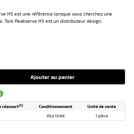
erve H5 est une référence lorsque vous cherchez une
es. Tork Peakserve H5 est un distributeur design.
-47
Ajouter au panier
(5)
n réassort
Conditionnement
Unité de vente
A(u) Unité
1 pièce