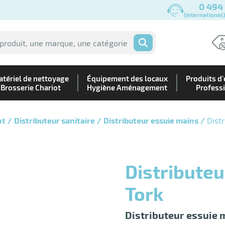
0 494
(International
OK
tériel de nettoyage
Équipement des locaux
Produits d'
Brosserie Chariot
Hygiène Aménagement
Profess
nt
Distributeur sanitaire
Distributeur essuie mains
Dist
Distributeur Peakserve H5 blanc
Tork
Distributeur essuie 