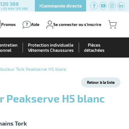
 120 388
Commande directe
) +33 494 120 388
Promos
Aide
Se connecter ou s'inscrire
entretien
Protection individuelle
Pièces
ionnel
Vêtements Chaussures
détachées
ributeur Tork Peakserve H5 blanc
Retour à la liste
mains Tork