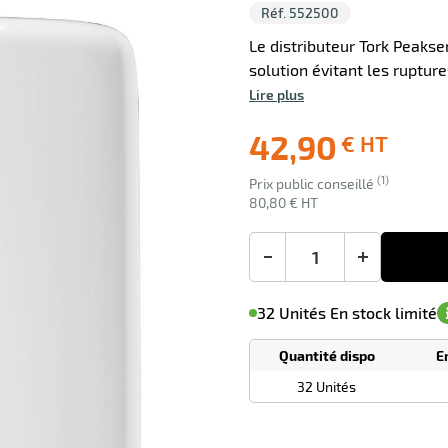
Réf. 552500
Le distributeur Tork Peaks
solution évitant les ruptur
Lire plus
0 avis
42,90
€ HT
Livraison
Ecotaxe
(1)
Prix public conseillé
offerte
: 0,00 €
80,80 € HT
en sus
-
+
M'avertir de
le
sa
Minimum
32 Unités En stock limité
disponibilité
(5)
de
commande
1
Quantité dispo
E
Tarif
Unités
dégressif
32 Unités
selon
quantité