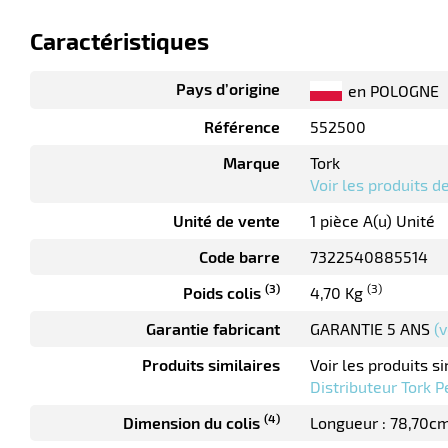
Caractéristiques
Pays d’origine
en POLOGNE
Référence
552500
Marque
Tork
Voir les produits 
Unité de vente
1 pièce A(u) Unité
Code barre
7322540885514
(3)
(3)
Poids colis
4,70 Kg
Garantie fabricant
GARANTIE 5 ANS
(v
Produits similaires
Voir les produits si
Distributeur Tork 
(4)
Dimension du colis
Longueur : 78,70c