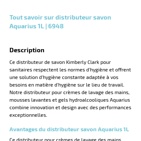
Unités
Unités
Unité
€ HT
€ HT
€ HT
n
et
et
et
plus :
plus :
plus :
Tout savoir sur distributeur savon
Aquarius 1L | 6948
r
Description
Ce distributeur de savon Kimberly Clark pour
pement
sanitaires respectent les normes d'hygiène et offrent
ier
une solution d'hygiène constante adaptée à vos
besoins en matière d'hygiène sur le lieu de travail.
Notre distributeur pour crèmes de lavage des mains,
mousses lavantes et gels hydroalcooliques Aquarius
combine innovation et design avec des performances
exceptionnelles.
Avantages du distributeur savon Aquarius 1L
Ce distributeur pour crèmes de lavage des mains,