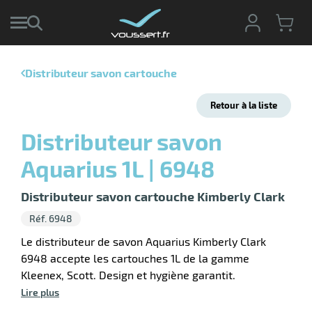
Distributeur savon cartouche
r
Retour à la liste
r
cte
Distributeur savon
ets
r
Aquarius 1L | 6948
yage
if
age
elle
Distributeur savon cartouche Kimberly Clark
r
le
iel
Réf. 6948
oyage
r
Le distributeur de savon Aquarius Kimberly Clark
erie
pement
6948 accepte les cartouches 1L de la gamme
ot
Kleenex, Scott. Design et hygiène garantit.
x
ucteur
ène
Lire plus
ectes
agement