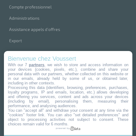
Compte professionnel
Administrations
Assistance appels d’offres
Export
index produits
Bienvenue chez Voussert
nos marques
With our 7
partners
, we wish to store and access information on
your devices (cookies, pixels, etc.), combine and share your
personal data with our partners, whether collected on this website or
in our emails, already held by some of us, or obtained later,
including in other contexts.
Processing this data (identifiers, browsing, preferences, purchases,
loyalty programs, IP and emails, location, etc.) allows developing
4,8
/
5
and offering you services, content and ads across your devices
(including by email), personalising them, measuring their
performance, and analysing audiences.
733
avis clients
You can "accept all" and withdraw your consent at any time via the
"cookies" footer link
. You can also "set detailed preferences" and
object to processing activities not subject to consent. These
choices remain valid for 6 months.
powered by