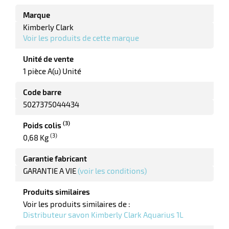
Marque
Kimberly Clark
Voir les produits de cette marque
Unité de vente
r
1 pièce A(u) Unité
Code barre
5027375044434
tion
(3)
Poids colis
(3)
0,68 Kg
r
Garantie fabricant
GARANTIE A VIE
(voir les conditions)
aires
Produits similaires
Voir les produits similaires de :
ires
Distributeur savon Kimberly Clark Aquarius 1L