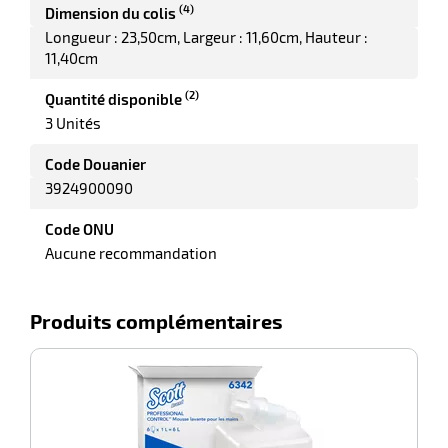
(4)
Dimension du colis
Longueur : 23,50cm
Largeur : 11,60cm
Hauteur :
11,40cm
(2)
Quantité disponible
3 Unités
Code Douanier
3924900090
r
Code ONU
Aucune recommandation
r
its
retien
ssionnel
Produits complémentaires
ction
duelle
-100%
ments
ssures