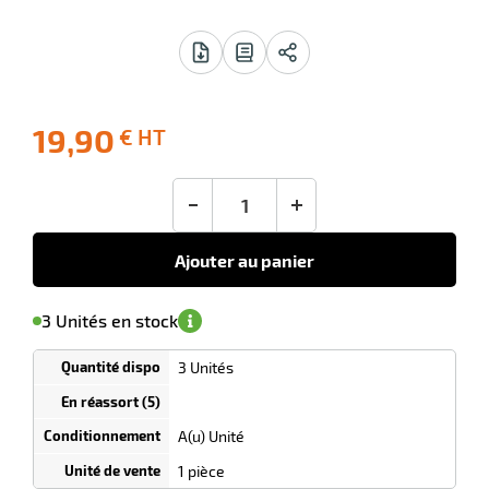
 avis
19,90
€ HT
-10
Livraison
Ecotaxe
Prix
offerte
: 0,00 €
public
en sus
(1)
conseillé
-
+
19,90
€
HT
Ajouter au panier
'avertir de
le
sa
Minimum
3 Unités en stock
isponibilité
(5)
de
commande
1
3 Unités
Tarif
Unités
dégressif
r
selon
quantité
A(u) Unité
0
0
0,00
0,00
1
19,90
1 pièce
ibuteur