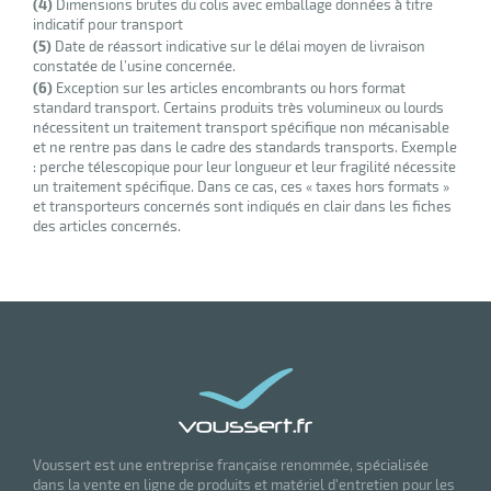
(4)
Dimensions brutes du colis avec emballage données à titre
indicatif pour transport
(5)
Date de réassort indicative sur le délai moyen de livraison
constatée de l’usine concernée.
(6)
Exception sur les articles encombrants ou hors format
standard transport. Certains produits très volumineux ou lourds
nécessitent un traitement transport spécifique non mécanisable
et ne rentre pas dans le cadre des standards transports. Exemple
: perche télescopique pour leur longueur et leur fragilité nécessite
un traitement spécifique. Dans ce cas, ces « taxes hors formats »
et transporteurs concernés sont indiqués en clair dans les fiches
des articles concernés.
Voussert est une entreprise française renommée, spécialisée
dans la vente en ligne de produits et matériel d'entretien pour les