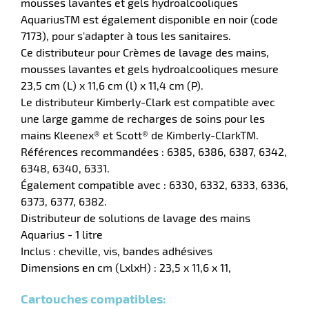
mousses lavantes et gels hydroalcooliques
AquariusTM est également disponible en noir (code
r
7173), pour s'adapter à tous les sanitaires.
Ce distributeur pour Crèmes de lavage des mains,
mousses lavantes et gels hydroalcooliques mesure
23,5 cm (L) x 11,6 cm (l) x 11,4 cm (P).
e
Le distributeur Kimberly-Clark est compatible avec
rique
une large gamme de recharges de soins pour les
mains Kleenex® et Scott® de Kimberly-ClarkTM.
Références recommandées : 6385, 6386, 6387, 6342,
6348, 6340, 6331.
Également compatible avec : 6330, 6332, 6333, 6336,
r
6373, 6377, 6382.
Distributeur de solutions de lavage des mains
Aquarius - 1 litre
ite
Inclus : cheville, vis, bandes adhésives
lisation
Dimensions en cm (LxlxH) : 23,5 x 11,6 x 11,
Cartouches compatibles: