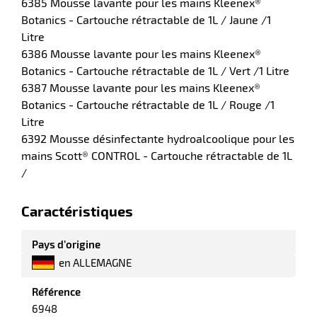
6385 Mousse lavante pour les mains Kleenex®
Botanics - Cartouche rétractable de 1L / Jaune /1
Litre
6386 Mousse lavante pour les mains Kleenex®
riel
Botanics - Cartouche rétractable de 1L / Vert /1 Litre
6387 Mousse lavante pour les mains Kleenex®
Botanics - Cartouche rétractable de 1L / Rouge /1
Litre
6392 Mousse désinfectante hydroalcoolique pour les
mains Scott® CONTROL - Cartouche rétractable de 1L
/
Caractéristiques
r
Pays d’origine
en ALLEMAGNE
ieur
Référence
6948