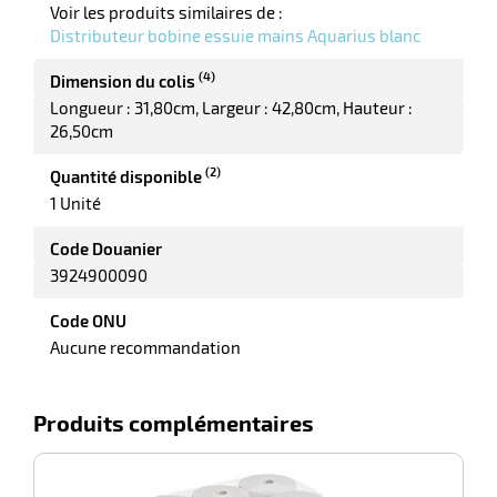
Voir les produits similaires de :
Distributeur bobine essuie mains Aquarius blanc
(4)
Dimension du colis
Longueur : 31,80cm
Largeur : 42,80cm
Hauteur :
r
26,50cm
(2)
Quantité disponible
1 Unité
Code Douanier
tion
3924900090
Code ONU
r
Aucune recommandation
aires
Produits complémentaires
ires
-100%