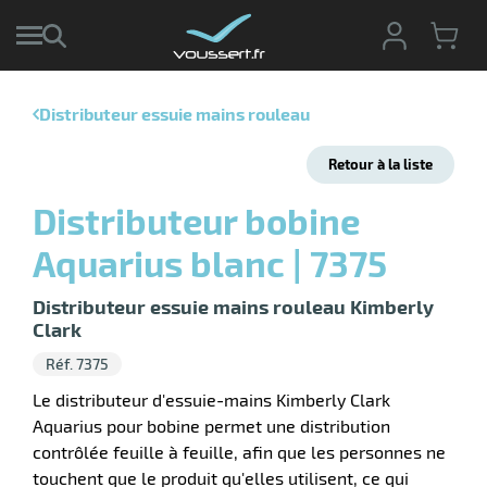
Distributeur essuie mains rouleau
r
Retour à la liste
r
cte
Distributeur bobine
ets
r
Aquarius blanc | 7375
yage
if
age
elle
Distributeur essuie mains rouleau Kimberly
r
le
iel
Clark
Réf. 7375
oyage
r
erie
pement
Le distributeur d'essuie-mains Kimberly Clark
ot
Aquarius pour bobine permet une distribution
x
contrôlée feuille à feuille, afin que les personnes ne
ucteur
ène
ectes
agement
touchent que le produit qu'elles utilisent, ce qui