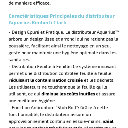
de manière efficace.
r
Caractéristiques Principales du distributeur
Aquarius Kimberli Clark
- Design Épuré et Pratique: Le distributeur Aquarius™
ier
arbore un design lisse et arrondi qui ne retient pas la
n
poussière, facilitant ainsi le nettoyage en un seul
r
geste pour maintenir une hygiène optimale dans les
sanitaires.
- Distribution Feuille à Feuille: Ce système innovant
permet une distribution contrôlée feuille à feuille,
icateur
réduisant la contamination croisée
et les déchets.
Les utilisateurs ne touchent que la feuille qu'ils
r
utilisent, ce qui
diminue les coûts inutiles
et assure
une meilleure hygiène.
- Fonction Antirupture "Stub Roll": Grâce à cette
e
fonctionnalité, le distributeur assure un
eux
approvisionnement continu en essuie-mains, i
déal
pour les sanitaires très fréquentés
nécessitant une