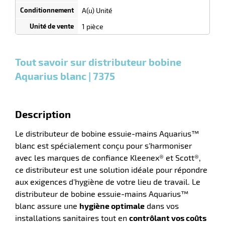
n
quantité
A(u) Unité
0
0
0,00
0,00
1
56,90
1 pièce
Unités
Unités
Unité
€ HT
€ HT
€ HT
et
et
et
plus :
plus :
plus :
Tout savoir sur distributeur bobine
r
Aquarius blanc | 7375
pement
Description
ier
Le distributeur de bobine essuie-mains Aquarius™
blanc est spécialement conçu pour s'harmoniser
avec les marques de confiance Kleenex® et Scott®,
ce distributeur est une solution idéale pour répondre
aux exigences d'hygiène de votre lieu de travail. Le
distributeur de bobine essuie-mains Aquarius™
blanc assure une
hygiène optimale
dans vos
installations sanitaires tout en
contrôlant vos coûts