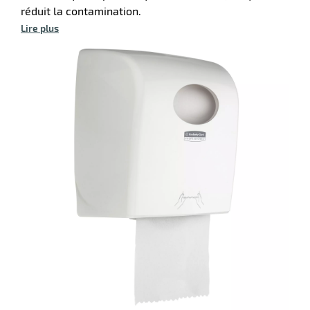
réduit la contamination.
Lire plus
r
ibuteur
r
te
r
ibuteur
aire