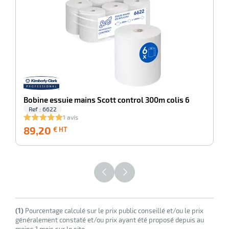
Bobine essuie mains Scott control 300m colis 6
r
Ref : 6622
1 avis
89,20
89,20
€ HT
r
€
its
HT
retien
ssionnel
ction
duelle
ments
ssures
(1)
Pourcentage calculé sur le prix public conseillé et/ou le prix
généralement constaté et/ou prix ayant été proposé depuis au
moins 1 mois sur le site.