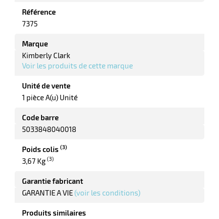
Référence
7375
riel
Marque
Kimberly Clark
Voir les produits de cette marque
Unité de vente
1 pièce A(u) Unité
Code barre
5033848040018
r
(3)
Poids colis
(3)
3,67 Kg
Garantie fabricant
ieur
GARANTIE A VIE
(voir les conditions)
Produits similaires