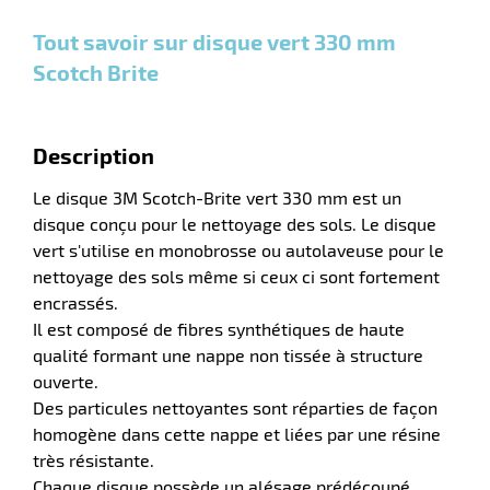
et plus
et plus
et
:
:
plus :
Tout savoir sur disque vert 330 mm
Scotch Brite
r
Description
laveuses
Le disque 3M Scotch-Brite vert 330 mm est un
disque conçu pour le nettoyage des sols. Le disque
vert s'utilise en monobrosse ou autolaveuse pour le
nettoyage des sols même si ceux ci sont fortement
encrassés.
Il est composé de fibres synthétiques de haute
qualité formant une nappe non tissée à structure
ouverte.
Des particules nettoyantes sont réparties de façon
homogène dans cette nappe et liées par une résine
très résistante.
Chaque disque possède un alésage prédécoupé.