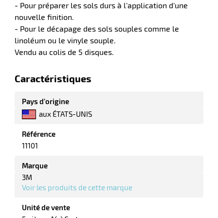
- Pour préparer les sols durs à l’application d’une
nouvelle finition.
- Pour le décapage des sols souples comme le
linoléum ou le vinyle souple.
r
Vendu au colis de 5 disques.
Caractéristiques
yeuses
Pays d’origine
r
aux ÉTATS-UNIS
Référence
11101
rie
geur
Marque
3M
Voir les produits de cette marque
Unité de vente
r