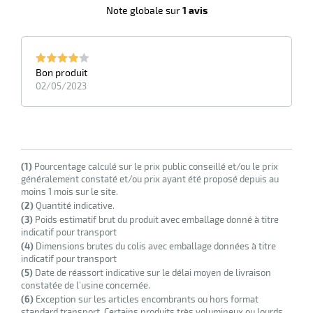
Note globale sur
1 avis
Bon produit
02/05/2023
r
ot
(1)
Pourcentage calculé sur le prix public conseillé et/ou le prix
ot
généralement constaté et/ou prix ayant été proposé depuis au
moins 1 mois sur le site.
(2)
Quantité indicative.
(3)
Poids estimatif brut du produit avec emballage donné à titre
indicatif pour transport
(4)
Dimensions brutes du colis avec emballage données à titre
indicatif pour transport
(5)
Date de réassort indicative sur le délai moyen de livraison
r
constatée de l’usine concernée.
(6)
Exception sur les articles encombrants ou hors format
standard transport. Certains produits très volumineux ou lourds