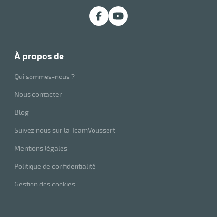
r
ge
à propos de
risation
Qui sommes-nous ?
Nous contacter
Blog
r
Suivez nous sur la TeamVoussert
Mentions légales
le
ssionnelle
Politique de confidentialité
Gestion des cookies