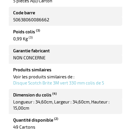
5 pièces A(u) Carton
Code barre
50638060086662
erie
ntaire
(3)
Poids colis
(3)
0,99 Kg
Garantie fabricant
NON CONCERNE
Produits similaires
Voir les produits similaires de :
Disque Scotch Brite 3M vert 330 mm colis de 5
r
(4)
Dimension du colis
Longueur : 34,60cm
Largeur : 34,60cm
Hauteur :
15,00cm
erie
(2)
Quantité disponible
49 Cartons