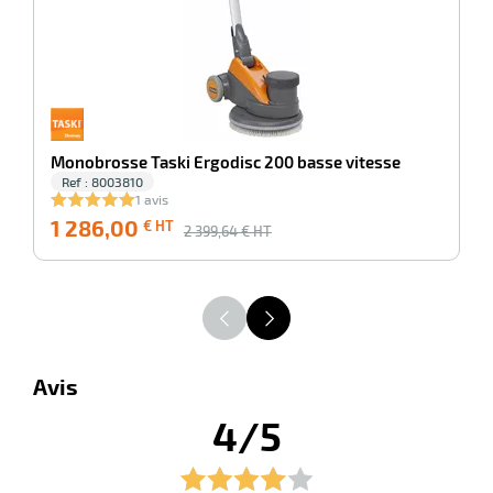
r
ot
tention
Monobrosse Taski Ergodisc 200 basse vitesse
Ref : 8003810
1 avis
r
1 286,00
9
€ HT
2 399,64
€ HT
ot
ge
Avis
4/5