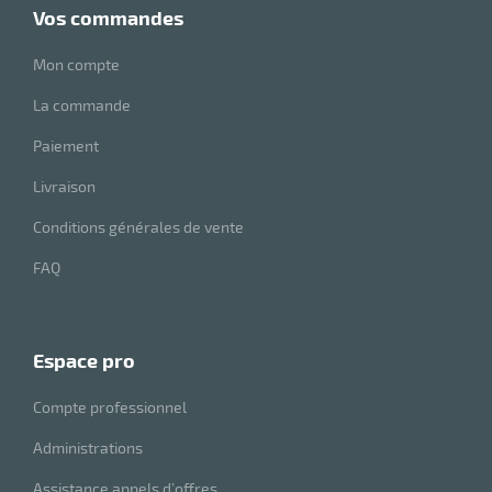
vos commandes
Mon compte
La commande
Paiement
Livraison
Conditions générales de vente
r
FAQ
ge
espace pro
if
on
Compte professionnel
Administrations
Assistance appels d’offres