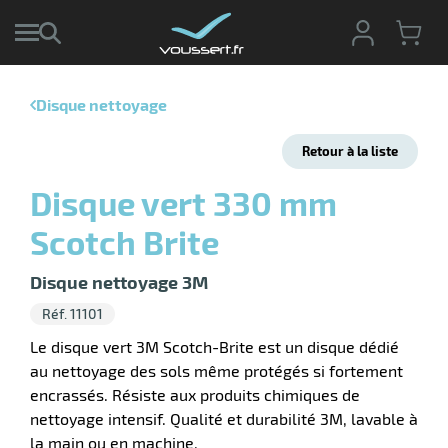
Disque nettoyage
r
Retour à la liste
r
cte
Disque vert 330 mm
ets
r
Scotch Brite
yage
if
age
elle
r
Disque nettoyage 3M
le
iel
Réf. 11101
oyage
Le disque vert 3M Scotch-Brite est un disque dédié
soire
erie
au nettoyage des sols même protégés si fortement
ateur
ot
encrassés. Résiste aux produits chimiques de
nettoyage intensif. Qualité et durabilité 3M, lavable à
la main ou en machine.