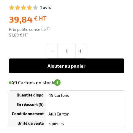
1 avis
39,84
€ HT
-23
Livraison
(1)
Ecotaxe
Prix public conseillé
offerte
: 0,00 €
51,60 € HT
en sus
-
+
Ajouter au panier
'avertir de
le
sa
Minimum
49 Cartons en stock
isponibilité
(5)
de
commande
1
49 Cartons
Tarif
Cartons
dégressif
selon
quantité
A(u) Carton
0
0
0,00
0,00
1
51,60
5 pièces
Cartons
Cartons
Carton
€ HT
€ HT
€ HT