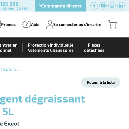
 120 388
Commande directe
) +33 494 120 388
Promos
Aide
Se connecter ou s'inscrire
entretien
Protection individuelle
Pièces
ionnel
Vêtements Chaussures
détachées
t auto 5L
Retour à la liste
 5L
e Exeol