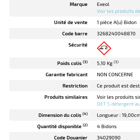
Marque
Exeol
Voir les produits 
Unité de vente
1 pièce A(u) Bidon
Code barre
3268240048870
Sécurité
(3)
(3)
Poids colis
5,10 Kg
Garantie fabricant
NON CONCERNE
Restriction
Ce produit est des
Produits similaires
Voir les produits si
DET 5 détergent au
(4)
Dimension du colis
Longueur : 19,00c
(2)
Quantité disponible
4 Bidons
Code Douanier
34029090