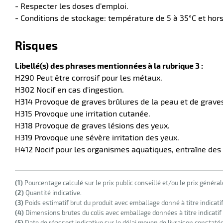
- Respecter les doses d’emploi.
- Conditions de stockage: température de 5 à 35°C et hors
Risques
Libellé(s) des phrases mentionnées à la rubrique 3 :
H290 Peut être corrosif pour les métaux.
H302 Nocif en cas d'ingestion.
H314 Provoque de graves brûlures de la peau et de graves
H315 Provoque une irritation cutanée.
H318 Provoque de graves lésions des yeux.
H319 Provoque une sévère irritation des yeux.
H412 Nocif pour les organismes aquatiques, entraîne des 
(1)
Pourcentage calculé sur le prix public conseillé et/ou le prix généra
(2)
Quantité indicative.
(3)
Poids estimatif brut du produit avec emballage donné à titre indicati
(4)
Dimensions brutes du colis avec emballage données à titre indicatif
(5)
Date de réassort indicative sur le délai moyen de livraison constaté