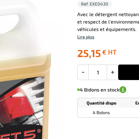
Réf. EXE0430
Avec le détergent nettoyan
et respect de l’environnem
véhicules et équipements.
Lire plus
0 avis
25,15
€ HT
Livraison
Ecotaxe
Prix
offerte
: 0,00 €
public
en sus
(1)
conseillé
25,15
-
+
€
M'avertir de
le
sa
Minimum
HT
4 Bidons en stock
disponibilité
(5)
de
commande
1
Quantité dispo
E
Tarif
Bidons
dégressif
4 Bidons
selon
quantité
0
0
0,00
0,00
1
25,15
Bidons
Bidons
Bidon
€ HT
€ HT
€ HT