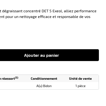
t dégraissant concentré DET 5 Exeol, alliez performance
ent pour un nettoyage efficace et responsable de vos
-10
Ajouter au panier
(5)
n réassort
Conditionnement
Unité de vente
A(u) Bidon
1 pièce