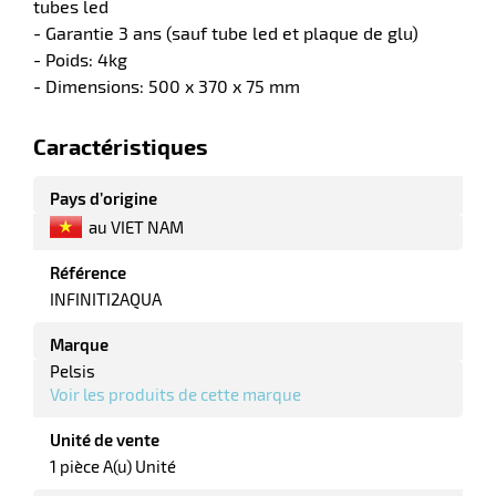
tubes led
- Garantie 3 ans (sauf tube led et plaque de glu)
r
- Poids: 4kg
- Dimensions: 500 x 370 x 75 mm
e
Caractéristiques
rique
Pays d’origine
au VIET NAM
Référence
INFINITI2AQUA
r
Marque
Pelsis
ite
Voir les produits de cette marque
lisation
Unité de vente
1 pièce A(u) Unité