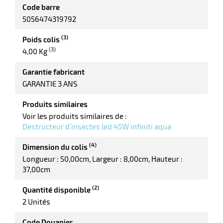
Code barre
5056474319792
(3)
Poids colis
(3)
4,00 Kg
Garantie fabricant
GARANTIE 3 ANS
r
Produits similaires
Voir les produits similaires de :
Destructeur d’insectes led 45W infiniti aqua
ieur
(4)
Dimension du colis
Longueur : 50,00cm
Largeur : 8,00cm
Hauteur :
37,00cm
(2)
Quantité disponible
2 Unités
r
Code Douanier