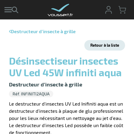
Destructeur d’insecte à grille
r
Retour à la liste
r
cte
Désinsectiseur insectes
ets
r
UV Led 45W infiniti aqua
yage
if
age
elle
Destructeur d’insecte à grille
r
le
iel
Réf. INFINITI2AQUA
oyage
r
Le destructeur d'insectes UV Led Inifiniti aqua est un
erie
pement
destructeur d'insectes à plaque de glu professionnel
ot
pour les lieux nécessitant un nettoyage au jet d'eau.
x
ucteur
ène
Le destructeur d'insectes Led possède un faible coût
ectes
agement
de fonctionnement.