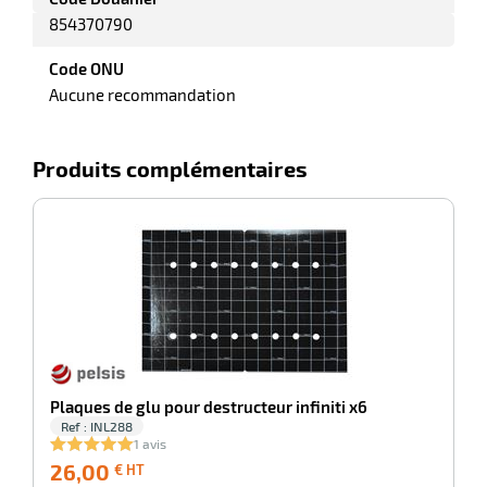
854370790
Code ONU
riel
Aucune recommandation
Produits complémentaires
-100%
Ba
r
Plaques de glu pour destructeur infiniti x6
ieur
Ref : INL288
1 avis
26,00
26,00
4
€ HT
€