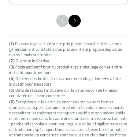
HT
r
(1)
Pourcentage calculé sur le prix public conseillé et/ou le prix
généralement constaté et/ou prix ayant été proposé depuis au
moins 1 mois sur le site.
(2)
Quantité indicative.
(3)
Poids estimatif brut du produit avec emballage donné à titre
tion
indicatif pour transport
(4)
Dimensions brutes du colis avec emballage données à titre
indicatif pour transport
r
(5)
Date de réassort indicative sur le délai moyen de livraison
constatée de l’usine concernée.
(6)
Exception sur les articles encombrants ou hors format
standard transport. Certains produits très volumineux ou lourds
nécessitent un traitement transport spécifique non mécanisable
aires
et ne rentre pas dans le cadre des standards transports. Exemple
: perche télescopique pour leur longueur et leur fragilité nécessite
ires
un traitement spécifique. Dans ce cas, ces « taxes hors formats »
et transporteurs concernés sont indiqués en clair dans les fiches