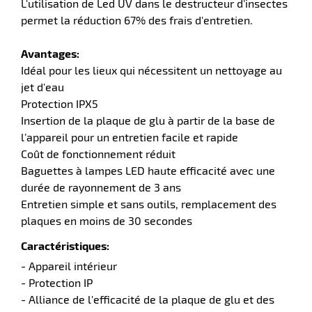
L'utilisation de Led UV dans le destructeur d'insectes
permet la réduction 67% des frais d'entretien.
r
Avantages:
Idéal pour les lieux qui nécessitent un nettoyage au
ier
jet d'eau
n
Protection IPX5
Insertion de la plaque de glu à partir de la base de
r
l’appareil pour un entretien facile et rapide
Coût de fonctionnement réduit
Baguettes à lampes LED haute efficacité avec une
icateur
durée de rayonnement de 3 ans
Entretien simple et sans outils, remplacement des
plaques en moins de 30 secondes
r
Caractéristiques:
- Appareil intérieur
e
- Protection IP
eux
- Alliance de l'efficacité de la plaque de glu et des