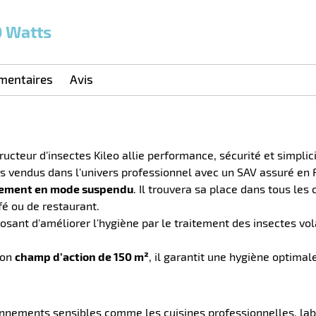
0
0
0,00
0,00
1
199,44
0 Watts
Unités
Unités
Unité
€ HT
€ HT
€ HT
et
et
et
plus :
plus :
plus :
mentaires
Avis
ructeur d’insectes Kileo allie performance, sécurité et simplici
lus vendus dans l'univers professionnel avec un SAV assuré en 
mplement en mode suspendu
. Il trouvera sa place dans tous l
fé ou de restaurant.
sant d'améliorer l'hygiène par le traitement des insectes vol
son
champ d’action de 150 m²
, il garantit une hygiène optima
nnements sensibles comme les cuisines professionnelles, lab