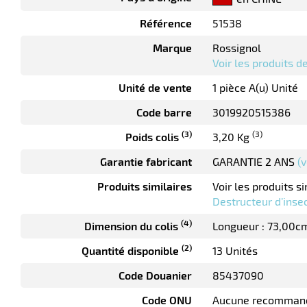
Référence
51538
Marque
Rossignol
Voir les produits 
Unité de vente
1 pièce A(u) Unité
Code barre
3019920515386
(3)
(3)
Poids colis
3,20 Kg
Garantie fabricant
GARANTIE 2 ANS
(v
Produits similaires
Voir les produits si
Destructeur d’inse
(4)
Dimension du colis
Longueur : 73,00c
(2)
Quantité disponible
13 Unités
Code Douanier
85437090
Code ONU
Aucune recomman