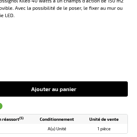
Rossignol Kiléo 40 watts a un champs d'action de 150 m2
ible. Avec la possibilité de le poser, le fixer au mur ou
ie LED.
-38
Ajouter au panier
(5)
n réassort
Conditionnement
Unité de vente
A(u) Unité
1 pièce