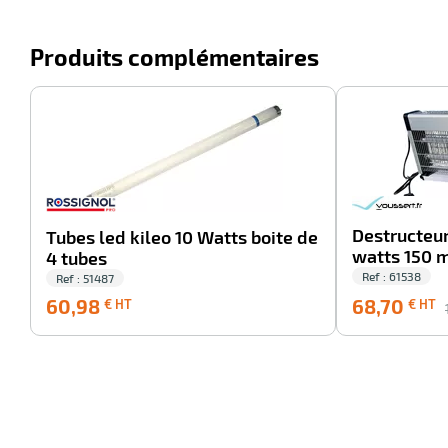
Produits complémentaires
-100%
Destructeur
Tubes led kileo 10 Watts boite de
watts 150 
4 tubes
Ref : 61538
Ref : 51487
60,98
60,98
68,70
€ HT
€ HT
€
HT