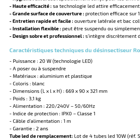
- Haute efficacité :
sa technologie led attire efficacement
- Grande surface de couverture :
protection efficace sur 
- Entretien rapide et facile :
ouverture latérale et bac co
- Installation flexible :
peut être suspendu ou simplement 
- Design sobre et professionnel :
s’intègre discrètement 
Caractéristiques techniques du désinsectiseur R
- Puissance : 20 W (technologie LED)
- A poser ou à suspendre
- Matériaux : aluminium et plastique
- Coloris : blanc
- Dimensions (L x l x H) : 669 x 90 x 321 mm
- Poids : 3,1 kg
- Alimentation : 220/240V – 50/60Hz
- Indice de protection : IPX0 – Classe 1
- Câble d’alimentation : 1 m
- Garantie : 2 ans
Tube led de remplacement:
Lot de 4 tubes led 10W (réf. 