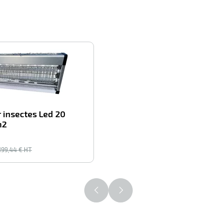
-66%
 insectes Led 20
m2
199,44
€ HT