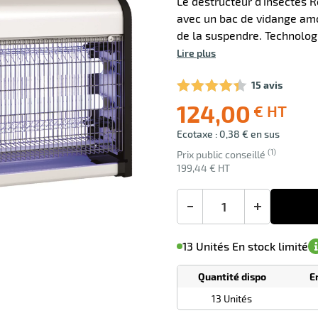
Le destructeur d'insectes 
avec un bac de vidange amov
de la suspendre. Technolog
Lire plus
15 avis
124,00
€ HT
Ecotaxe : 0,38 € en sus
Livraison
offerte
(1)
Prix public conseillé
199,44 € HT
-
+
M'avertir de
le
sa
Minimum
13 Unités En stock limité
disponibilité
(5)
de
commande
1
Quantité dispo
E
Tarif
Unités
dégressif
13 Unités
selon
quantité