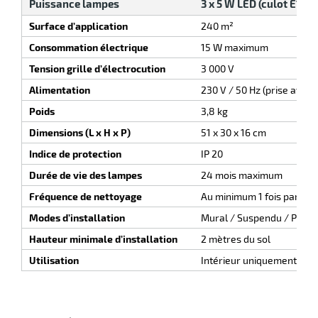
Puissance lampes
3 x 5 W LED (culot E14)
Surface d’application
240 m²
Consommation électrique
15 W maximum
Tension grille d’électrocution
3 000 V
Alimentation
230 V / 50 Hz (prise avec t
Poids
3,8 kg
r
Dimensions (L x H x P)
51 x 30 x 16 cm
Indice de protection
IP 20
Durée de vie des lampes
24 mois maximum
ieur
Fréquence de nettoyage
Au minimum 1 fois par an
Modes d’installation
Mural / Suspendu / Posé
Hauteur minimale d’installation
2 mètres du sol
Utilisation
Intérieur uniquement, 24
r