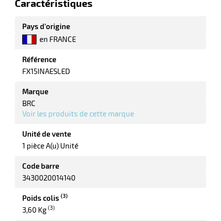
Caractéristiques
Pays d’origine
en FRANCE
riel
Référence
FX15INAESLED
Marque
BRC
Voir les produits de cette marque
Unité de vente
1 pièce A(u) Unité
r
Code barre
3430020014140
ieur
(3)
Poids colis
(3)
3,60 Kg