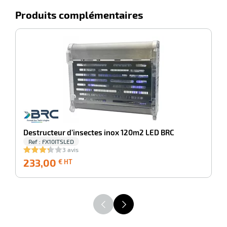
Produits complémentaires
-100%
D
r
Destructeur d’insectes inox 120m2 LED BRC
r
its
Ref : FX10ITSLED
retien
3 avis
ssionnel
233,00
233,00
2
€ HT
€
ction
HT
duelle
ments
ssures