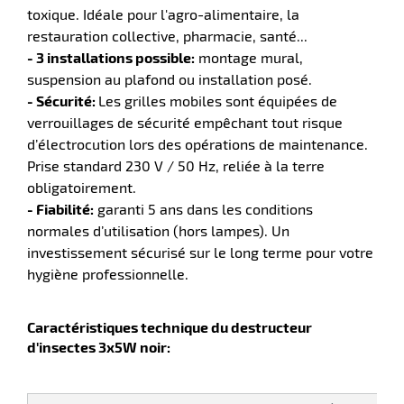
toxique. Idéale pour l'agro-alimentaire, la
restauration collective, pharmacie, santé...
r
- 3 installations possible:
montage mural,
suspension au plafond ou installation posé.
- Sécurité:
Les grilles mobiles sont équipées de
e
verrouillages de sécurité empêchant tout risque
d’électrocution lors des opérations de maintenance.
rique
Prise standard 230 V / 50 Hz, reliée à la terre
obligatoirement.
- Fiabilité:
garanti 5 ans dans les conditions
normales d’utilisation (hors lampes). Un
r
investissement sécurisé sur le long terme pour votre
hygiène professionnelle.
ite
Caractéristiques technique du destructeur
lisation
d'insectes 3x5W noir: