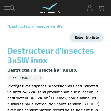
Destructeur d’insecte à grille
r
Retour à la liste
r
cte
Destructeur d'insectes
ets
r
3x5W inox
yage
if
age
elle
Destructeur d’insecte à grille BRC
r
le
iel
Réf. FX15INAESLED
oyage
r
Protégez vos espaces professionnels des insectes
erie
pement
volants 24h/24, sans produit chimique ni odeur. Le
ot
destructeur BRC 240m² LED inox/noir élimine les
x
ucteur
ène
nuisibles par électrocution haute tension (3 000 V)
ectes
agement
avec une consommation record de seulement 15W.