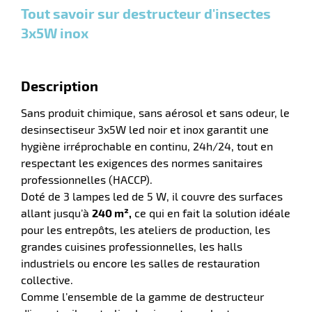
plus :
plus :
plus :
n
Tout savoir sur destructeur d'insectes
3x5W inox
Description
r
Sans produit chimique, sans aérosol et sans odeur, le
desinsectiseur 3x5W led noir et inox garantit une
hygiène irréprochable en continu, 24h/24, tout en
pement
respectant les exigences des normes sanitaires
ier
professionnelles (HACCP).
Doté de 3 lampes led de 5 W, il couvre des surfaces
allant jusqu’à
240 m²,
ce qui en fait la solution idéale
pour les entrepôts, les ateliers de production, les
grandes cuisines professionnelles, les halls
industriels ou encore les salles de restauration
collective.
Comme l’ensemble de la gamme de destructeur