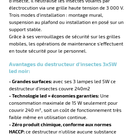
d'insecte, il neutralise les insectes volants par
électrocution via une grille haute tension de 3 000 V.
r
Trois modes d’installation : montage mural,
suspension au plafond ou installation en posé sur un
support stable.
Grâce à ses verrouillages de sécurité sur les grilles
ier
n
mobiles, les opérations de maintenance s’effectuent
en toute sécurité pour le personnel.
r
Avantages du destructeur d'insectes 3x5W
led noir:
icateur
- Grandes surfaces:
avec ses 3 lampes led 5W ce
destructeur d'insectes couvre 240m2
r
- Technologie led = économies garanties:
Une
consommation maximale de 15 W seulement pour
couvrir 240 m², soit un coût de fonctionnement très
faible même en utilisation continue.
e
eux
- Zéro produit chimique, conforme aux normes
HACCP:
ce destructeur n'utilise aucune substance