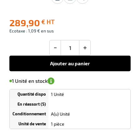
 avis
289,90
€ HT
-10
Livraison
Prix
Ecotaxe : 1,09 € en sus
offerte
public
(1)
conseillé
289,90
-
+
€
HT
Ajouter au panier
'avertir de
le
sa
Minimum
1 Unité en stock
isponibilité
(5)
de
commande
1
1 Unité
Tarif
Unités
dégressif
selon
quantité
A(u) Unité
r
0
0
0,00
0,00
1
289,90
1 pièce
Unités
Unités
Unité
€ HT
€ HT
€ HT
et
et
et
ibuteur