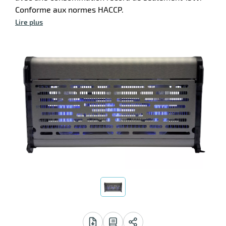
Conforme aux normes HACCP.
Lire plus
r
ibuteur
r
te
r
ibuteur
aire