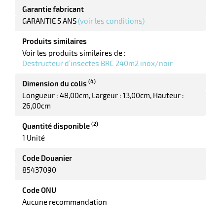
Garantie fabricant
GARANTIE 5 ANS
(voir les conditions)
Produits similaires
Voir les produits similaires de :
r
Destructeur d’insectes BRC 240m2 inox/noir
(4)
Dimension du colis
Longueur : 48,00cm
Largeur : 13,00cm
Hauteur :
26,00cm
tion
(2)
Quantité disponible
1 Unité
r
Code Douanier
85437090
aires
Code ONU
ires
Aucune recommandation