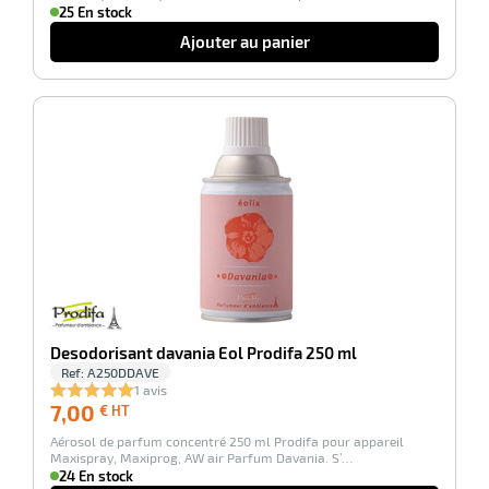
25 En stock
Ajouter au panier
-100%
Desodorisant davania Eol Prodifa 250 ml
Ref:
A250DDAVE
1 avis
7,00
7,00
€ HT
€
Aérosol de parfum concentré 250 ml Prodifa pour appareil
HT
Maxispray, Maxiprog, AW air Parfum Davania. S’…
24 En stock