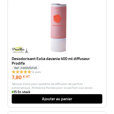
-100%
Desodorisant Eolia davania 400 ml diffuseur
Prodifa
Ref:
A400VDAVE
12 avis
7,80
7,80
€ HT
€
Aérosol Eolia pour système de diffusion de parfum
HT
automatique. Ambiance florale pour ce parfum aux accor…
15 En stock
Ajouter au panier