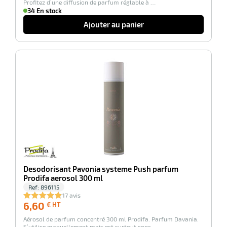
Profitez d’une diffusion de parfum réglable à …
34 En stock
Ajouter au panier
-100%
Desodorisant Pavonia systeme Push parfum
Prodifa aerosol 300 ml
Ref:
896115
17 avis
6,60
6,60
€ HT
€
Aérosol de parfum concentré 300 ml Prodifa. Parfum Davania.
HT
S’utilise manuellement mais est surtout conç…