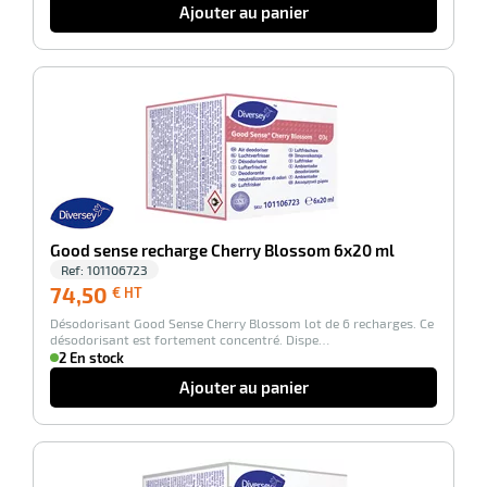
Ajouter au panier
-100%
Good sense recharge Cherry Blossom 6x20 ml
Ref:
101106723
74,50
74,50
€ HT
€
Désodorisant Good Sense Cherry Blossom lot de 6 recharges. Ce
HT
désodorisant est fortement concentré. Dispe…
2 En stock
Ajouter au panier
-100%