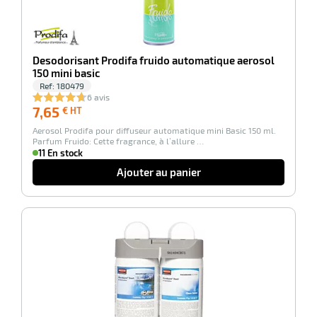
Desodorisant Prodifa fruido automatique aerosol
150 mini basic
Ref:
180479
6 avis
7,65
7,65
€ HT
€
Aerosol Prodifa pour diffuseur automatique mini Basic 150 ml.
HT
Parfum Fruido: Cette fragrance, à l’allure …
11 En stock
Ajouter au panier
-100%