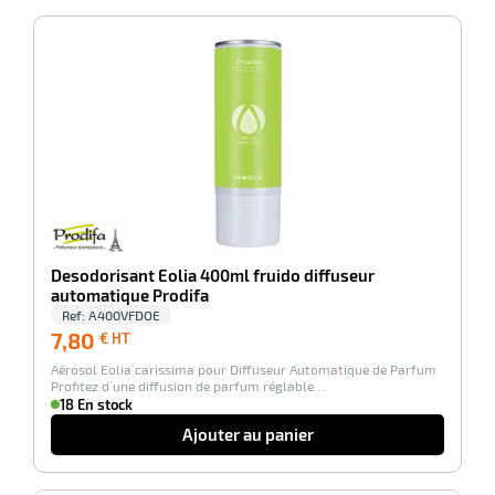
-100%
Desodorisant Eolia 400ml fruido diffuseur
automatique Prodifa
Ref:
A400VFDOE
7,80
7,80
€ HT
€
Aérosol Eolia carissima pour Diffuseur Automatique de Parfum
HT
Profitez d’une diffusion de parfum réglable…
18 En stock
Ajouter au panier