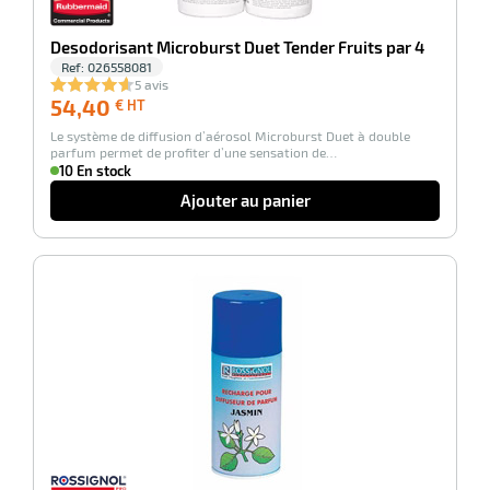
Desodorisant Microburst Duet Tender Fruits par 4
Ref:
026558081
5 avis
54,40
54,40
€ HT
€
Le système de diffusion d’aérosol Microburst Duet à double
HT
parfum permet de profiter d’une sensation de…
10 En stock
Ajouter au panier
-28%