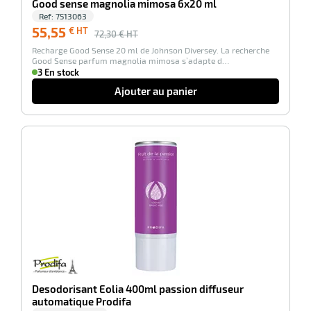
Good sense magnolia mimosa 6x20 ml
Ref:
7513063
55,55
€ HT
72,30
€ HT
Recharge Good Sense 20 ml de Johnson Diversey. La recherche
Good Sense parfum magnolia mimosa s’adapte d…
3 En stock
Ajouter au panier
-100%
Desodorisant Eolia 400ml passion diffuseur
automatique Prodifa