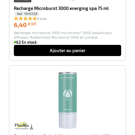
Recharge Microburst 3000 energing spa 75 ml
Ref:
1910728
6 avis
6,40
6,40
€ HT
€
Recharges microburst 3000 microtrans® 3000 adapté pour
HT
r
diffuseur Rubbermaid Microburst 3000 et Lumecel. …
62 En stock
Ajouter au panier
erie
rbant
-100%
r