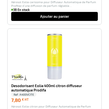
Aérosol Eolia carissima pour Diffuseur Automatique de Parfum
HT
Profitez d’une diffusion de parfum réglable…
38 En stock
Ajouter au panier
-100%
Desodorisant Eolia 400ml citron diffuseur
automatique Prodifa
Ref:
A400VCITE
7,80
7,80
€ HT
€
Aérosol Eolia citron pour Diffuseur Automatique de Parfum
HT