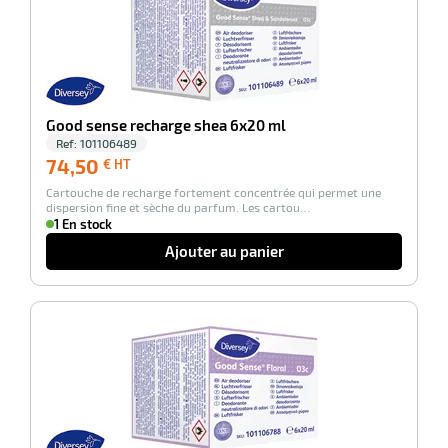
Good sense recharge shea 6x20 ml
Ref:
101106489
74,50
74,50
€ HT
€
Cartouche de recharge fortement concentrée qui permet une
HT
dispersion fine et sèche du parfum. Les cartou…
1 En stock
Ajouter au panier
-100%