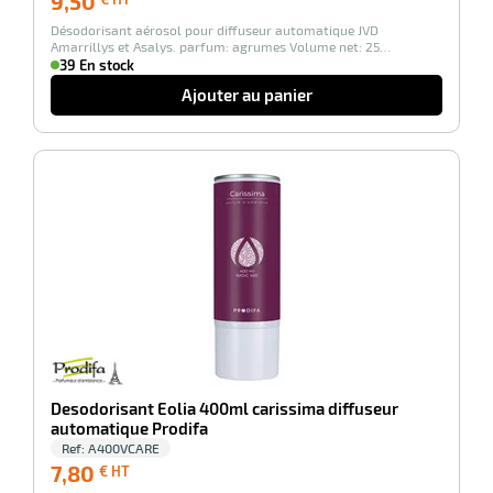
9,50
€
Désodorisant aérosol pour diffuseur automatique JVD
HT
Amarrillys et Asalys. parfum: agrumes Volume net: 25…
39 En stock
Ajouter au panier
-100%
r
ction
duelle
ments
ssures
Desodorisant Eolia 400ml carissima diffuseur
automatique Prodifa
Ref:
A400VCARE
7,80
7,80
€ HT
€