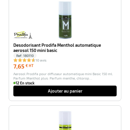
-100%
Desodorisant Prodifa Menthol automatique
aerosol 150 mini basic
Ref:
180110
10 avis
7,65
7,65
€ HT
€
Aerosol Prodifa pour diffuseur automatique mini Basic 150 ml.
HT
Parfum Menthol plus: Parfum menthe, chlorop…
12 En stock
Ajouter au panier
-100%