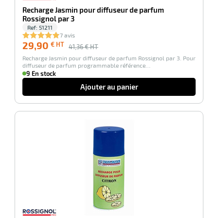
Recharge Jasmin pour diffuseur de parfum
Rossignol par 3
Ref:
51211
7 avis
29,90
€ HT
41,36
€ HT
Recharge Jasmin pour diffuseur de parfum Rossignol par 3. Pour
diffuseur de parfum programmable référence…
9 En stock
Ajouter au panier
-28%