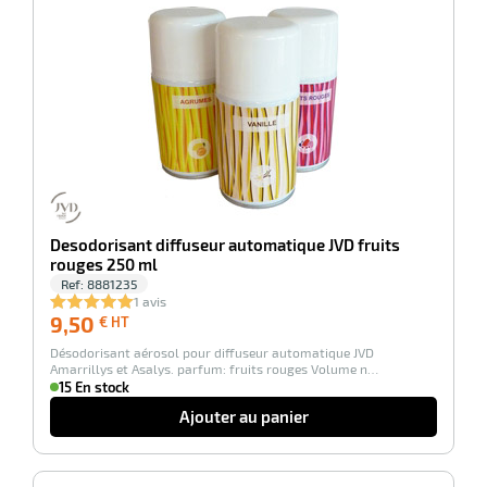
-100%
Desodorisant diffuseur automatique JVD fruits
rouges 250 ml
Ref:
8881235
1 avis
9,50
9,50
€ HT
€
Désodorisant aérosol pour diffuseur automatique JVD
HT
Amarrillys et Asalys. parfum: fruits rouges Volume n…
15 En stock
Ajouter au panier