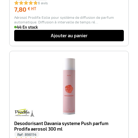
6 avis
7,80
7,80
€ HT
tes
€
Aérosol Prodifa Eolia pour système de diffusion de parfum
HT
automatique. Diffusion à intervalle de temps ré…
bles
44 En stock
Ajouter au panier
r
-100%
ge
r
Desodorisant Davania systeme Push parfum
Prodifa aerosol 300 ml
ge
Ref:
896114