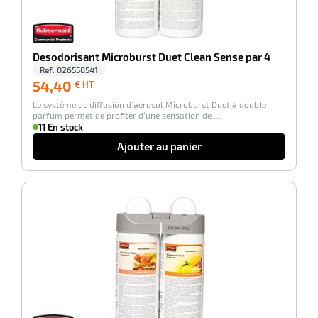
Desodorisant Microburst Duet Clean Sense par 4
Ref:
026558541
54,40
54,40
€ HT
€
Le système de diffusion d’aérosol Microburst Duet à double
HT
parfum permet de profiter d’une sensation de …
11 En stock
Ajouter au panier
-100%