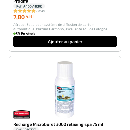
Prodifa
Ref:
A400VHERE
7 avis
7,80
7,80
€ HT
€
Aérosol Eolia pour système de diffusion de parfum
HT
automatique. Parfum Hermano, excellente eau de Cologne…
59 En stock
Ajouter au panier
-100%
r
tien
ette
e
r
Recharge Microburst 3000 relaxing spa 75 ml
Ref:
1910727