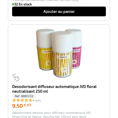
32 En stock
Ajouter au panier
-100%
Desodorisant diffuseur automatique JVD floral
neutralisant 250 ml
Ref:
8881232
4 avis
9,50
9,50
€ HT
€
Désodorisant aérosol pour diffuseur automatique JVD
HT
Amarrillys et Asalys. Volume net: 250 ml pour envir…