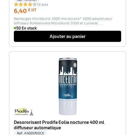
12 avis
6,40
6,40
€ HT
tien
€
aire
Recharges microburst 3000 microtrans® 3000 adapté pour
HT
diffuseur Rubbermaid Microburst 3000 et Lumecel. …
50 En stock
Ajouter au panier
r
-100%
tien
ce
Desororisant Prodifa Eolia nocturne 400 ml
r
diffuseur automatique
Ref:
A400VNOCE