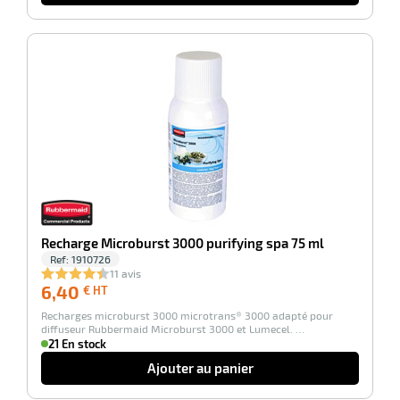
-100%
Recharge Microburst 3000 purifying spa 75 ml
Ref:
1910726
11 avis
6,40
6,40
€ HT
€
Recharges microburst 3000 microtrans® 3000 adapté pour
HT
diffuseur Rubbermaid Microburst 3000 et Lumecel. …
21 En stock
Ajouter au panier