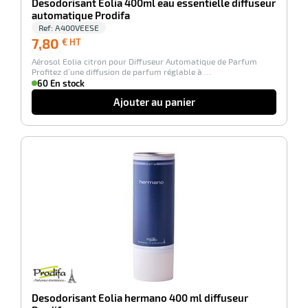
Desodorisant Eolia 400ml eau essentielle diffuseur
tien
automatique Prodifa
Ref:
A400VEESE
7,80
7,80
€ HT
uet
€
Aérosol Eolia citron pour Diffuseur Automatique de Parfum
HT
Profitez d’une diffusion de parfum réglable à …
60 En stock
Ajouter au panier
-100%
r
tien
Desodorisant Eolia hermano 400 ml diffuseur