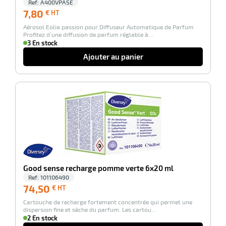
Ref:
A400VPASE
7,80
7,80
€ HT
€
Aérosol Eolia passion pour Diffuseur Automatique de Parfum
HT
Profitez d’une diffusion de parfum réglable à…
3 En stock
Ajouter au panier
-100%
Good sense recharge pomme verte 6x20 ml
Ref:
101106490
74,50
74,50
€ HT
€
Cartouche de recharge fortement concentrée qui permet une
HT
dispersion fine et sèche du parfum. Les cartou…
2 En stock