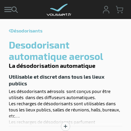
Désodorisants
r
Desodorisant
r
cte
automatique aerosol
ets
La désodorisation automatique
r
yage
if
age
Utilisable et discret dans tous les lieux
elle
publics
r
le
iel
Les désodorisants aérosols sont conçus pour être
utilisés dans des diffuseurs automatiques.
oyage
r
Les recharges de désodorisants sont utilisables dans
erie
pement
tous les lieux publics, salles de réunions, halls, bureaux,
ot
etc….
x
r
Les recharges de désodorisants parfument
ène
its
agement
délicatement l’atmosphère et apportent une noté
retien
Afficher