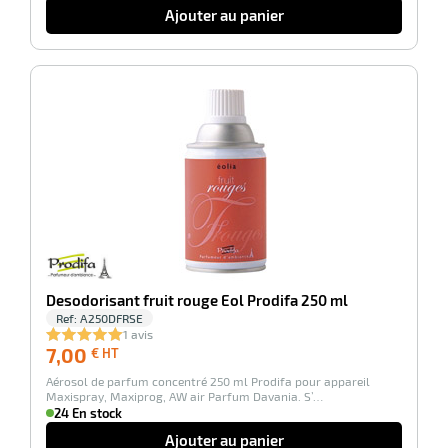
Ajouter au panier
-100%
Desodorisant fruit rouge Eol Prodifa 250 ml
Ref:
A250DFRSE
1 avis
7,00
7,00
€ HT
€
Aérosol de parfum concentré 250 ml Prodifa pour appareil
HT
Maxispray, Maxiprog, AW air Parfum Davania. S’…
24 En stock
Ajouter au panier