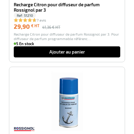
Recharge Citron pour diffuseur de parfum
Rossignol par 3
Ref:
51210
7 avis
29,90
€ HT
41,36
€ HT
Recharge Citron pour diffuseur de parfum Rossignol par 3. Pour
diffuseur de parfum programmable référenc…
5 En stock
Ajouter au panier
-28%