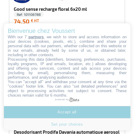
Good sense recharge floral 6x20 ml
Ref:
101106788
74,50
74,50
€ HT
€
Cartouche de recharge fortement concentrée qui permet une
HT
Bienvenue chez Voussert
dispersion fine et sèche du parfum. Les cartou…
With our 7
partners
, we wish to store and access information on
1 En stock
your devices (cookies, pixels, etc.), combine and share your
personal data with our partners, whether collected on this website or
Ajouter au panier
in our emails, already held by some of us, or obtained later,
including in other contexts.
Processing this data (identifiers, browsing, preferences, purchases,
loyalty programs, IP and emails, location, etc.) allows developing
and offering you services, content and ads across your devices
-100%
(including by email), personalising them, measuring their
performance, and analysing audiences.
You can "accept all" and withdraw your consent at any time via the
"cookies" footer link
. You can also "set detailed preferences" and
object to processing activities not subject to consent. These
choices remain valid for 6 months.
powered by
Accept all
Set your choices
Desodorisant Prodifa Davania automatique aerosol