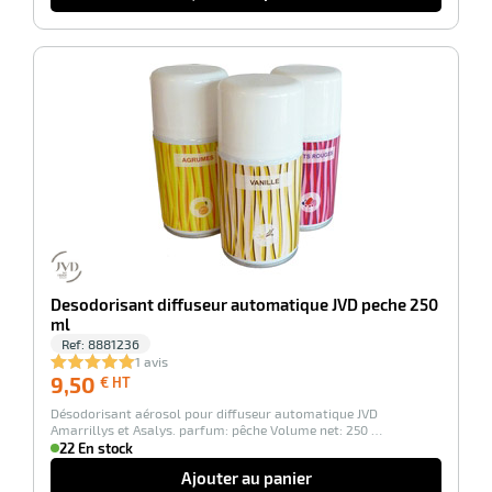
-100%
Desodorisant diffuseur automatique JVD peche 250
ml
Ref:
8881236
1 avis
9,50
9,50
€ HT
€
Désodorisant aérosol pour diffuseur automatique JVD
HT
Amarrillys et Asalys. parfum: pêche Volume net: 250 …
22 En stock
Ajouter au panier