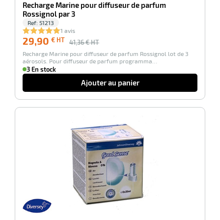
Recharge Marine pour diffuseur de parfum
Rossignol par 3
Ref:
51213
1 avis
29,90
€ HT
41,36
€ HT
Recharge Marine pour diffuseur de parfum Rossignol lot de 3
aérosols. Pour diffuseur de parfum programma…
3 En stock
Ajouter au panier
-23%