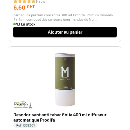
9 avis
elle
6,60
6,60
€ HT
€
Aérosol de parfum concentré 300 ml Prodifa. Parfum Davania.
HT
Parfum composé des senteurs gourmandes de fru…
43 En stock
Ajouter au panier
-100%
r
it
tien
ne
Desodorisant anti tabac Eolia 400 ml diffuseur
automatique Prodifa
Ref:
889301
r
8,50