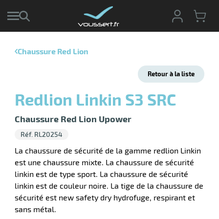
Chaussure Red Lion
r
Retour à la liste
r
cte
Redlion Linkin S3 SRC
ets
r
yage
Chaussure Red Lion Upower
if
age
Réf. RL20254
elle
r
le
iel
La chaussure de sécurité de la gamme redlion Linkin
est une chaussure mixte. La chaussure de sécurité
oyage
r
linkin est de type sport. La chaussure de sécurité
erie
pement
ot
linkin est de couleur noire. La tige de la chaussure de
x
sécurité est new safety dry hydrofuge, respirant et
r
ène
its
sans métal.
agement
retien