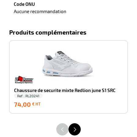
Code ONU
Aucune recommandation
Produits complémentaires
-100%
C
Chaussure de securite mixte Redlion june S1 SRC
Ref : RL20241
74,00
74,00
7
€ HT
€
HT