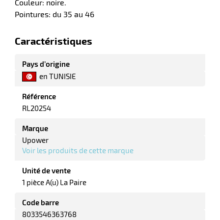
Couleur: noire.
r
Pointures: du 35 au 46
Caractéristiques
ment
e
Pays d’origine
ité
en TUNISIE
r
Référence
RL20254
ments
Marque
l
Upower
Voir les produits de cette marque
Unité de vente
1 pièce A(u) La Paire
Code barre
r
8033546363768