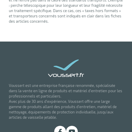
et ne rentre pas dans le cadre des standards transports. Exemple
: perche télescopique pour leur longueur et leur fragilité nécessite
un traitement spécifique. Dans ce cas, ces « taxes hors formats »
et transporteurs concernés sont indiqués en clair dans les fiches
des articles concernés.
Voussert est une entreprise française renommée, spécialisée
dans la vente en ligne de produits et matériel d'entretien pour les
professionnels et particuliers.
Avec plus de 30 ans d'expérience, Voussert offre une large
gamme de produits allant des produits d'entretien, matériel de
nettoyage, équipements de protection individuelle, jusqu'aux
articles de vaisselle jetable.