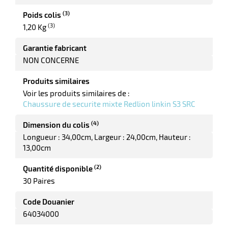
(3)
Poids colis
(3)
1,20 Kg
ments
Garantie fabricant
NON CONCERNE
Produits similaires
Voir les produits similaires de :
Chaussure de securite mixte Redlion linkin S3 SRC
(4)
Dimension du colis
Longueur : 34,00cm
Largeur : 24,00cm
Hauteur :
13,00cm
(2)
Quantité disponible
30 Paires
Code Douanier
64034000