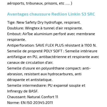
aéroports, tribunaux, prisons, etc …. )
Avantages chaussure Redlion Linkin S3 SRC
ue
ction
Tige: New Safety Dry hydrofuge, respirant.
Doublure: Wingtex à tunnel d’air respirante.
r
Embout: AirToe aluminium perforé avec membrane
respirante.
Antiperforation: SAVE FLEX PLUS résistant à 1100 N.
ction
Semelle de propreté POLY SOFT : Semelle intérieure
duelle
antifatigue en PU, antibactérienne et respirante avec
canaux de circulation d’air.
Semelle d'usure en polyuréthane compact: anti-
abrasion, resistant aux hydrocarbures, anti
dérapante et antistatique.
Semelle intermediaire: PU expansé souple et
Infinergy de BASF.
Chaussant: Natural Confort 11
Norme: EN ISO 20345:2011