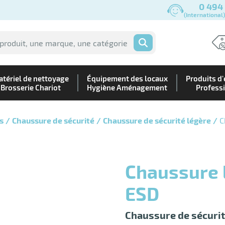
0 494
(International
OK
tériel de nettoyage
Équipement des locaux
Produits d'
Brosserie Chariot
Hygiène Aménagement
Profess
s
Chaussure de sécurité
Chaussure de sécurité légère
C
Chaussure legere reflex S1P SRC
ESD
Chaussure de sécuri