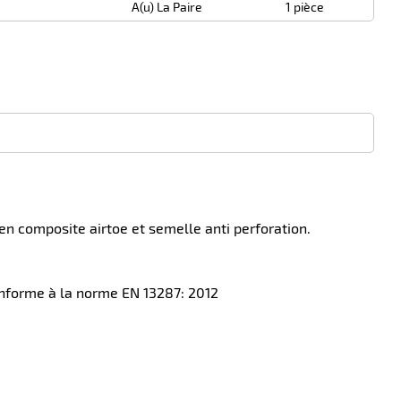
A(u) La Paire
1 pièce
n composite airtoe et semelle anti perforation.
onforme à la norme EN 13287: 2012