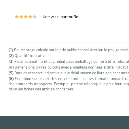
Une vrzie pantoufle
(1)
Pourcentage calculé sur le prix public conseillé et/ou le prix généra
(2)
Quantité indicative.
(3)
Poids estimatif brut du produit avec emballage donné à titre indicati
(4)
Dimensions brutes du colis avec emballage données à titre indicatif
(5)
Date de réassort indicative sur le délai moyen de livraison constaté
(6)
Exception sur les articles encombrants ou hors format standard tra
des standards transports. Exemple : perche télescopique pour leur longu
dans les fiches des articles concernés.