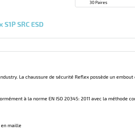
30 Paires
selon
quantité
0
0
0,00
0,00
1 La
54,75
ex S1P SRC ESD
Paires
Paires
Paire
€ HT
€ HT
€ HT
et
et
et
plus :
plus :
plus
:
dustry. La chaussure de sécurité Reflex possède un embout e
onformément à la norme EN ISO 20345: 2011 avec la méthode c
s en maille