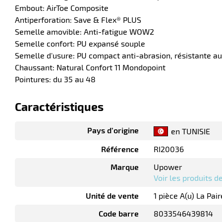
Embout: AirToe Composite
Antiperforation: Save & Flex® PLUS
Semelle amovible: Anti-fatigue WOW2
Semelle confort: PU expansé souple
Semelle d'usure: PU compact anti-abrasion, résistante au
Chaussant: Natural Confort 11 Mondopoint
Pointures: du 35 au 48
Caractéristiques
Pays d’origine
en TUNISIE
Référence
RI20036
Marque
Upower
Voir les produits 
Unité de vente
1 pièce A(u) La Pair
Code barre
8033546439814