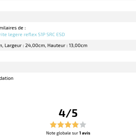
milaires de :
ite legere reflex S1P SRC ESD
m
Largeur : 24,00cm
Hauteur : 13,00cm
dation
4/5
Note globale sur
1 avis