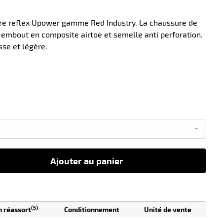
ère reflex Upower gamme Red Industry. La chaussure de
 embout en composite airtoe et semelle anti perforation.
sse et légère.
-10
Ajouter au panier
(5)
n réassort
Conditionnement
Unité de vente