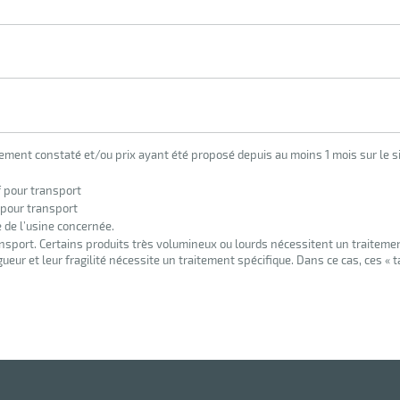
lement constaté et/ou prix ayant été proposé depuis au moins 1 mois sur le si
f pour transport
 pour transport
e de l’usine concernée.
nsport. Certains produits très volumineux ou lourds nécessitent un traiteme
eur et leur fragilité nécessite un traitement spécifique. Dans ce cas, ces « 