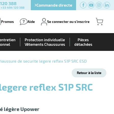
 120 388
Commande directe
) +33 494 120 388
Promos
Aide
Se connecter ou s'inscrire
entretien
Protection individuelle
Pièces
ionnel
Vêtements Chaussures
détachées
haussure de securite legere reflex S1P SRC ESD
Retour à la liste
té légère Upower