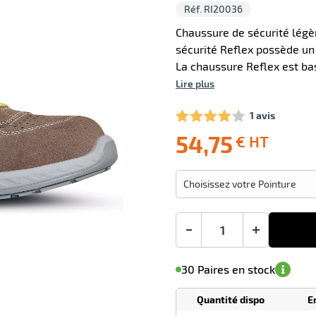
Réf. RI20036
Chaussure de sécurité lég
sécurité Reflex possède un
La chaussure Reflex est ba
Lire plus
1 avis
54,75
€ HT
Livraison
Ecotaxe
Prix
offerte
: 0,00 €
public
en sus
(1)
conseillé
Choisissez votre Pointure
54,75
€
HT
-
+
M'avertir de
le
sa
Minimum
30 Paires en stock
disponibilité
(5)
de
commande
1
Quantité dispo
E
Tarif
Paires
dégressif