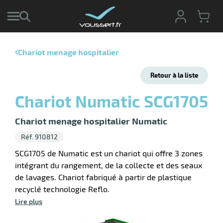
Chariot menage hospitalier
r
Retour à la liste
r
cte
Chariot Numatic SCG1705
ets
r
yage
Chariot menage hospitalier Numatic
if
age
Réf. 910812
elle
r
le
iel
SCG1705 de Numatic est un chariot qui offre 3 zones
intégrant du rangement, de la collecte et des seaux
oyage
de lavages. Chariot fabriqué à partir de plastique
soire
erie
ateur
ot
recyclé technologie Reflo.
Lire plus