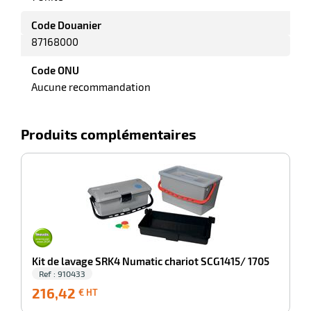
r
Code Douanier
87168000
ale
Code ONU
Aucune recommandation
oyage
Produits complémentaires
-100%
K
Kit de lavage SRK4 Numatic chariot SCG1415/ 1705
Ref : 910433
216,42
216,42
4
€ HT
€