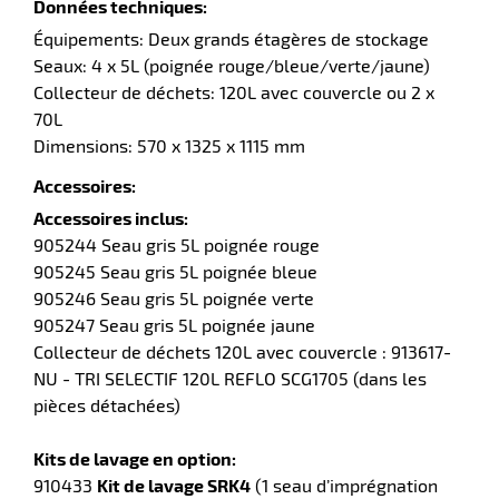
Données techniques:
Équipements: Deux grands étagères de stockage
Seaux: 4 x 5L (poignée rouge/bleue/verte/jaune)
Collecteur de déchets: 120L avec couvercle ou 2 x
r
70L
Dimensions: 570 x 1325 x 1115 mm
Accessoires:
Accessoires inclus:
e
905244 Seau gris 5L poignée rouge
905245 Seau gris 5L poignée bleue
905246 Seau gris 5L poignée verte
905247 Seau gris 5L poignée jaune
Collecteur de déchets 120L avec couvercle : 913617-
NU - TRI SELECTIF 120L REFLO SCG1705 (dans les
pièces détachées)
Kits de lavage en option:
910433
Kit de lavage SRK4
(1 seau d’imprégnation