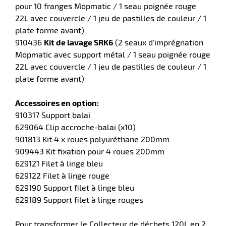
pour 10 franges Mopmatic / 1 seau poignée rouge
22L avec couvercle / 1 jeu de pastilles de couleur / 1
plate forme avant)
910436
Kit de lavage SRK6
(2 seaux d’imprégnation
r
Mopmatic avec support métal / 1 seau poignée rouge
22L avec couvercle / 1 jeu de pastilles de couleur / 1
plate forme avant)
yeuses
Accessoires en option:
r
910317 Support balai
629064 Clip accroche-balai (x10)
901813 Kit 4 x roues polyuréthane 200mm
909443 Kit fixation pour 4 roues 200mm
rie
geur
629121 Filet à linge bleu
629122 Filet à linge rouge
629190 Support filet à linge bleu
629189 Support filet à linge rouges
Pour transformer le Collecteur de déchets 120L en 2
r