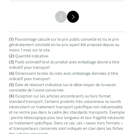
HT
r
ot
tention
(1)
Pourcentage calculé sur le prix public conseillé et/ou le prix
généralement constaté et/ou prix ayant été proposé depuis au
moins 1 mois sur le site.
r
(2)
Quantité indicative.
(3)
Poids estimatif brut du produit avec emballage donné à titre
indicatif pour transport
(4)
Dimensions brutes du colis avec emballage données à titre
ot
indicatif pour transport
(5)
Date de réassort indicative sur le délai moyen de livraison
ge
constatée de l’usine concernée.
(6)
Exception sur les articles encombrants ou hors format
standard transport. Certains produits très volumineux ou lourds
nécessitent un traitement transport spécifique non mécanisable
et ne rentre pas dans le cadre des standards transports. Exemple
: perche télescopique pour leur longueur et leur fragilité nécessite
un traitement spécifique. Dans ce cas, ces « taxes hors formats »
et transporteurs concernés sont indiqués en clair dans les fiches
des articles concernés.