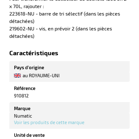
x 70L, rajouter :
223618-NU - barre de tri sélectif (dans les pièces
détachées)
erie
219602-NU - vis, en prévoir 2 (dans les pièces
ntaire
détachées)
Caractéristiques
Pays d’origine
au ROYAUME-UNI
Référence
r
910812
Marque
Numatic
erie
Voir les produits de cette marque
Unité de vente