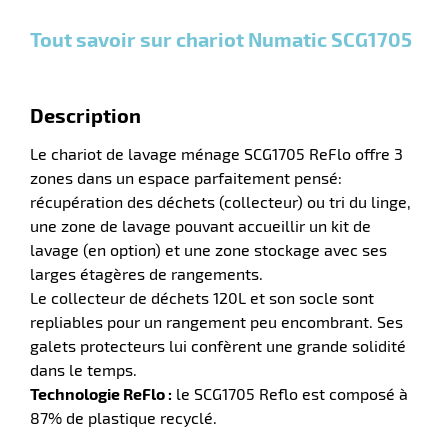
et
et
et
plus :
plus :
plus :
Tout savoir sur chariot Numatic SCG1705
r
Description
laveuses
Le chariot de lavage ménage SCG1705 ReFlo offre 3
zones dans un espace parfaitement pensé:
récupération des déchets (collecteur) ou tri du linge,
une zone de lavage pouvant accueillir un kit de
lavage (en option) et une zone stockage avec ses
larges étagères de rangements.
Le collecteur de déchets 120L et son socle sont
repliables pour un rangement peu encombrant. Ses
galets protecteurs lui confèrent une grande solidité
dans le temps.
Technologie ReFlo :
le SCG1705 Reflo est composé à
87% de plastique recyclé.