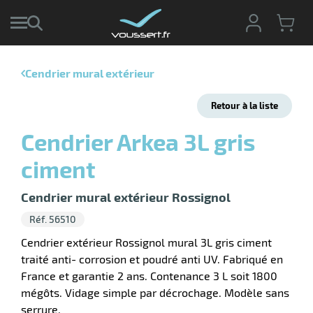
Cendrier mural extérieur
r
Retour à la liste
r
cte
Cendrier Arkea 3L gris
ets
ciment
ier
ieur
if
Cendrier mural extérieur Rossignol
Réf. 56510
Cendrier extérieur Rossignol mural 3L gris ciment
traité anti- corrosion et poudré anti UV. Fabriqué en
r
France et garantie 2 ans. Contenance 3 L soit 1800
mégôts. Vidage simple par décrochage. Modèle sans
serrure.