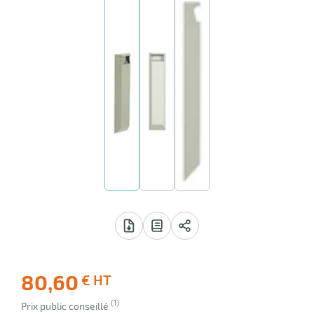
aire
r
lle
 avis
80,60
€ HT
-28
Livraison
(1)
Ecotaxe
Prix public conseillé
offerte