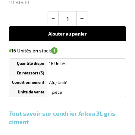
: 0,00 €
111,93 € HT
en sus
-
+
Ajouter au panier
'avertir de
le
sa
Minimum
16 Unités en stock
isponibilité
(5)
de
commande
1
16 Unités
Tarif
Unités
dégressif
selon
r
quantité
A(u) Unité
0
0
0,00
0,00
1
111,93
1 pièce
Unités
Unités
Unité
€ HT
€ HT
€ HT
et
et
et
if
plus :
plus :
plus :
Tout savoir sur cendrier Arkea 3L gris
ciment