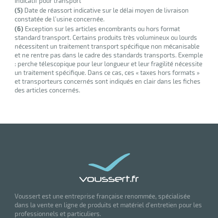
indicatif pour transport
(5)
Date de réassort indicative sur le délai moyen de livraison
constatée de l’usine concernée.
(6)
Exception sur les articles encombrants ou hors format
standard transport. Certains produits très volumineux ou lourds
nécessitent un traitement transport spécifique non mécanisable
et ne rentre pas dans le cadre des standards transports. Exemple
: perche télescopique pour leur longueur et leur fragilité nécessite
un traitement spécifique. Dans ce cas, ces « taxes hors formats »
et transporteurs concernés sont indiqués en clair dans les fiches
des articles concernés.
Voussert est une entreprise française renommée, spécialisée
dans la vente en ligne de produits et matériel d'entretien pour les
professionnels et particuliers.