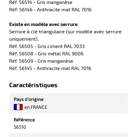
Réf. 56514 - Gris manganèse
ot
Réf: 56146 - Anthracite mat RAL 7016
x
r
ène
its
agement
retien
Existe en modèle avec serrure
ssionnel
Serrure à clé triangulaire (sur modèle avec serrure
ction
uniquement).
duelle
Réf. 56505 - Gris ciment RAL 7033
ments
Réf. 56508 - Gris métal RAL 9006
ssures
Réf. 56509 - Gris manganèse
Réf. 56145 - Anthracite mat RAL 7016
Caractéristiques
Pays d’origine
en FRANCE
Référence
56510