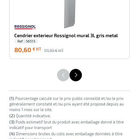
Cendrier exterieur Rossignol mural 3L gris metal
Ref : 56513
80,60
8
€ HT
111,93
€ HT
(1)
Pourcentage calculé sur le prix public conseillé et/ou le prix
généralement constaté et/ou prix ayant été proposé depuis au
moins 1 mois sur le site.
(2)
Quantité indicative.
(3)
Poids estimatif brut du produit avec emballage donné à titre
indicatif pour transport
(4)
Dimensions brutes du colis avec emballage données à titre