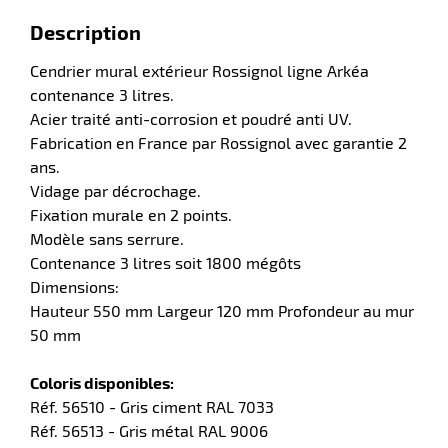
Description
Cendrier mural extérieur Rossignol ligne Arkéa
contenance 3 litres.
Acier traité anti-corrosion et poudré anti UV.
Fabrication en France par Rossignol avec garantie 2
ans.
Vidage par décrochage.
Fixation murale en 2 points.
Modèle sans serrure.
r
Contenance 3 litres soit 1800 mégôts
Dimensions:
r
Hauteur 550 mm Largeur 120 mm Profondeur au mur
yage
50 mm
age
elle
r
Coloris disponibles:
le
iel
Réf. 56510 - Gris ciment RAL 7033
oyage
r
Réf. 56513 - Gris métal RAL 9006
erie
pement