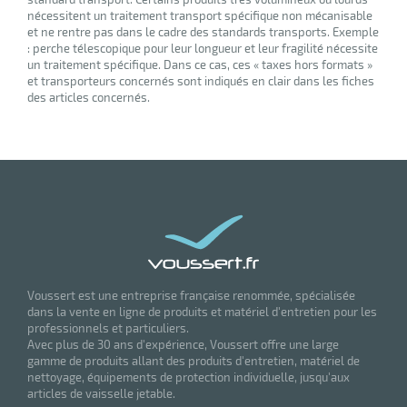
nécessitent un traitement transport spécifique non mécanisable
et ne rentre pas dans le cadre des standards transports. Exemple
: perche télescopique pour leur longueur et leur fragilité nécessite
un traitement spécifique. Dans ce cas, ces « taxes hors formats »
et transporteurs concernés sont indiqués en clair dans les fiches
des articles concernés.
Voussert est une entreprise française renommée, spécialisée
dans la vente en ligne de produits et matériel d'entretien pour les
professionnels et particuliers.
Avec plus de 30 ans d'expérience, Voussert offre une large
gamme de produits allant des produits d'entretien, matériel de
nettoyage, équipements de protection individuelle, jusqu'aux
articles de vaisselle jetable.