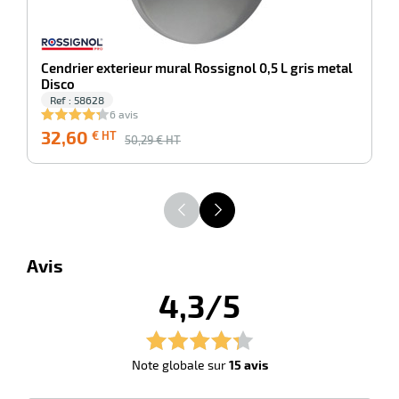
Cendrier exterieur mural Rossignol 0,5 L gris metal
Disco
Ref : 58628
6 avis
32,60
4
€ HT
50,29
€ HT
Avis
4,3/5
Note globale sur
15 avis