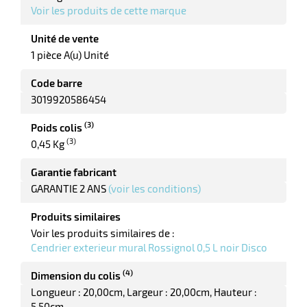
Voir les produits de cette marque
Unité de vente
1 pièce A(u) Unité
Code barre
3019920586454
(3)
Poids colis
(3)
0,45 Kg
r
Garantie fabricant
GARANTIE 2 ANS
(voir les conditions)
r
Produits similaires
yage
Voir les produits similaires de :
age
Cendrier exterieur mural Rossignol 0,5 L noir Disco
elle
r
le
iel
(4)
Dimension du colis
oyage
Longueur : 20,00cm
Largeur : 20,00cm
Hauteur :
r
erie
pement
5,50cm