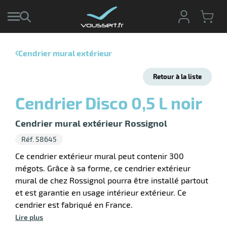
Cendrier mural extérieur
r
Retour à la liste
r
cte
Cendrier Disco 0,5 L noir
ets
ier
Cendrier mural extérieur Rossignol
ieur
if
Réf. 58645
Ce cendrier extérieur mural peut contenir 300
mégots. Grâce à sa forme, ce cendrier extérieur
mural de chez Rossignol pourra être installé partout
et est garantie en usage intérieur extérieur. Ce
r
cendrier est fabriqué en France.
Lire plus