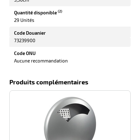
ot
x
(2)
Quantité disponible
r
ène
its
29 Unités
agement
retien
ssionnel
Code Douanier
ction
73239900
duelle
ments
Code ONU
ssures
Aucune recommandation
Produits complémentaires
-35%
Ce