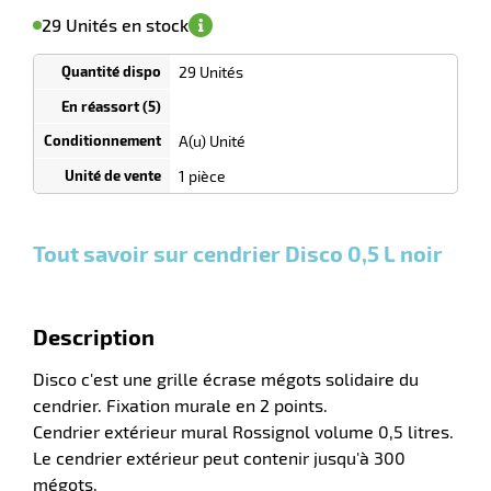
le
sa
Minimum
29 Unités en stock
isponibilité
(5)
de
commande
r
1
29 Unités
Tarif
Unités
dégressif
selon
quantité
A(u) Unité
lle
ieure
0
0
0,00
0,00
1
50,29
1 pièce
Unités
Unités
Unité
€ HT
€ HT
€ HT
et
et
et
plus :
plus :
plus :
Tout savoir sur cendrier Disco 0,5 L noir
Description
Disco c'est une grille écrase mégots solidaire du
r
cendrier. Fixation murale en 2 points.
Cendrier extérieur mural Rossignol volume 0,5 litres.
Le cendrier extérieur peut contenir jusqu'à 300
lle
mégots.