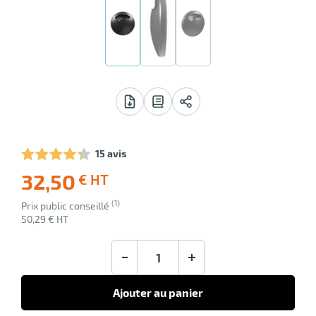
lle
ieur
15 avis
32,50
€ HT
-35
Livraison
(1)
Ecotaxe
Prix public conseillé
offerte
: 0,00 €
50,29 € HT
en sus
-
+
Ajouter au panier
'avertir de