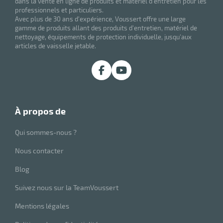
dans la vente en ligne de produits et matériel d'entretien pour les
r
professionnels et particuliers.
Avec plus de 30 ans d'expérience, Voussert offre une large
gamme de produits allant des produits d'entretien, matériel de
nettoyage, équipements de protection individuelle, jusqu'aux
articles de vaisselle jetable.
ale
oyage
à propos de
Qui sommes-nous ?
Nous contacter
Blog
Suivez nous sur la TeamVoussert
Mentions légales