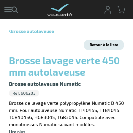
Brosse autolaveuse
r
Retour à la liste
r
cte
Brosse lavage verte 450
ets
r
mm autolaveuse
yage
if
age
elle
r
Brosse autolaveuse Numatic
le
iel
Réf. 606203
oyage
Brosse de lavage verte polypropylène Numatic D 450
soire
erie
mm. Pour autolaveuse Numatic TT4045S, TTB4045,
ateur
ot
TGB4045G, HGB3045, TGB3045. Compatible avec
monobrosses Numatic suivant modèles.
Lire plus