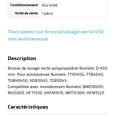
quantité
A(u) Unité
0
0
0,00
0,00
1
137,00
1 pièce
r
Unités
Unités
Unité
€ HT
€ HT
€ HT
et
et
et
plus :
plus :
plus :
Tout savoir sur brosse lavage verte 450
laveuses
mm autolaveuse
Description
Brosse de lavage verte polypropylène Numatic D 450
mm. Pour autolaveuse Numatic TT4045S, TTB4045,
TGB4045G, HGB3045, TGB3045.
Compatible avec monobrosses Numatic BMD1000S,
NS1500S, HFT1530, EHFM1015, NRT1530H, HFM1523.
Caractéristiques