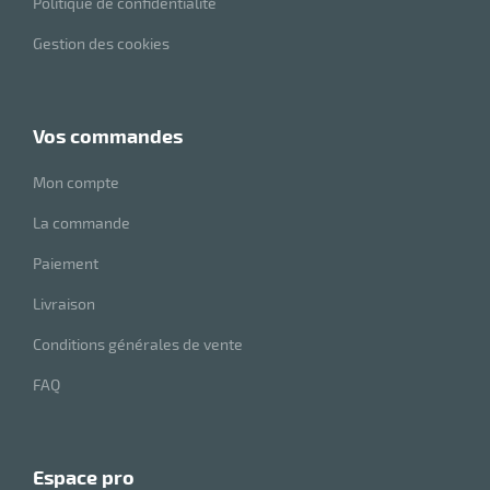
Politique de confidentialité
r
Gestion des cookies
ot
vos commandes
tention
Mon compte
r
La commande
Paiement
ot
Livraison
ge
Conditions générales de vente
FAQ
espace pro