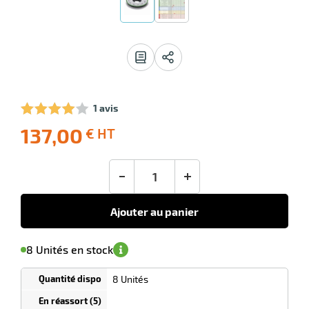
1 avis
137,00
€ HT
-10
Livraison
Ecotaxe
Prix
offerte
: 0,00 €
public
en sus
(1)
conseillé
-
+
137,00
€
HT
Ajouter au panier
'avertir de
le
sa
Minimum
8 Unités en stock
isponibilité
(5)
de
commande
1
8 Unités
Tarif
Unités
dégressif
selon