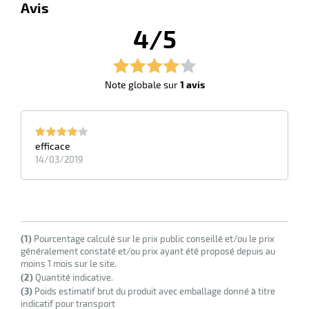
Avis
4/5
erie
ntaire
Note globale sur
1 avis
efficace
14/03/2019
r
(1)
Pourcentage calculé sur le prix public conseillé et/ou le prix
généralement constaté et/ou prix ayant été proposé depuis au
erie
moins 1 mois sur le site.
(2)
Quantité indicative.
(3)
Poids estimatif brut du produit avec emballage donné à titre
indicatif pour transport