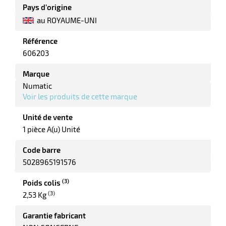
Pays d’origine
au ROYAUME-UNI
Référence
r
606203
Marque
Numatic
Voir les produits de cette marque
e
Unité de vente
1 pièce A(u) Unité
Code barre
5028965191576
(3)
Poids colis
(3)
2,53 Kg
Garantie fabricant