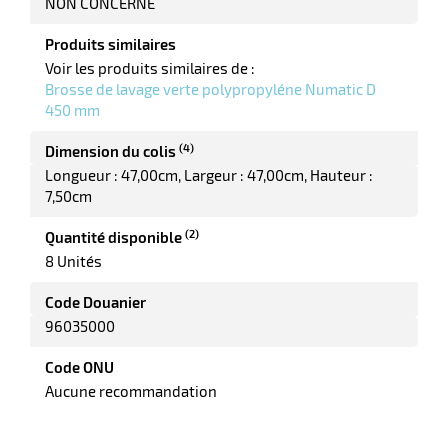
NON CONCERNE
Produits similaires
Voir les produits similaires de :
r
Brosse de lavage verte polypropyléne Numatic D
450 mm
(4)
Dimension du colis
yeuses
Longueur : 47,00cm
Largeur : 47,00cm
Hauteur :
7,50cm
r
(2)
Quantité disponible
8 Unités
rie
Code Douanier
geur
96035000
Code ONU
Aucune recommandation
r