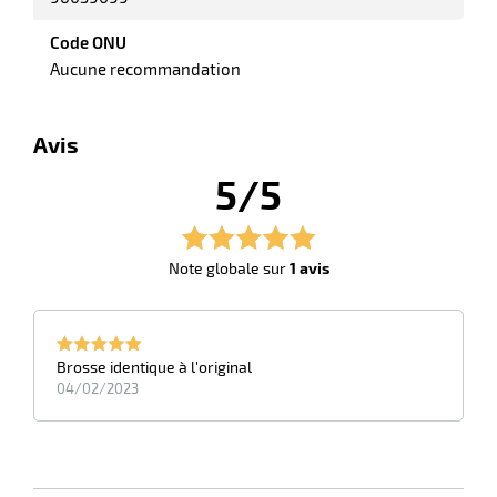
Code ONU
Aucune recommandation
r
Avis
5/5
yeuses
r
Note globale sur
1 avis
rie
geur
Brosse identique à l'original
04/02/2023
r