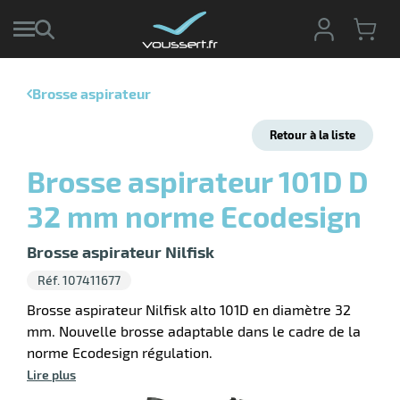
Brosse aspirateur
r
Retour à la liste
r
cte
Brosse aspirateur 101D D
ets
r
32 mm norme Ecodesign
yage
if
age
elle
r
Brosse aspirateur Nilfisk
le
iel
Réf. 107411677
oyage
Brosse aspirateur Nilfisk alto 101D en diamètre 32
soire
erie
mm. Nouvelle brosse adaptable dans le cadre de la
ateur
ot
norme Ecodesign régulation.
Lire plus