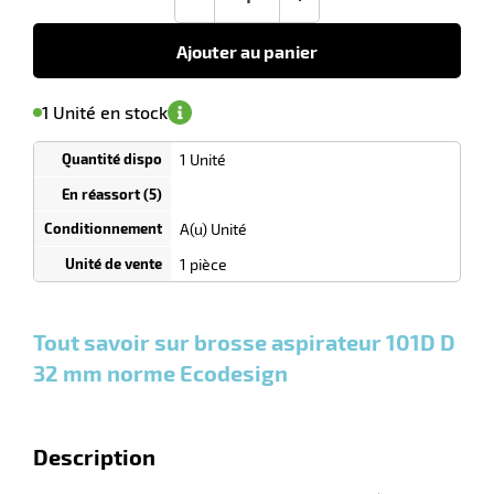
-
+
58,10
€
HT
Ajouter au panier
'avertir de
le
sa
Minimum
1 Unité en stock
isponibilité
(5)
de
commande
1
1 Unité
Tarif
Unités
dégressif
selon
quantité
A(u) Unité
0
0
0,00
0,00
1
58,10
1 pièce
Unités
Unités
Unité
€ HT
€ HT
€ HT
et
et
et
plus :
plus :
plus :
Tout savoir sur brosse aspirateur 101D D
32 mm norme Ecodesign
Description