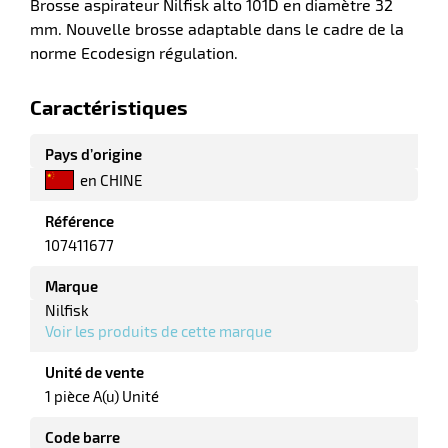
Brosse aspirateur Nilfisk alto 101D en diamètre 32
mm. Nouvelle brosse adaptable dans le cadre de la
norme Ecodesign régulation.
r
Caractéristiques
laveuses
Pays d’origine
en CHINE
Référence
107411677
Marque
Nilfisk
Voir les produits de cette marque
Unité de vente
1 pièce A(u) Unité
Code barre