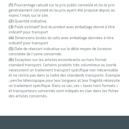
(1)
Pourcentage calculé sur le prix public conseillé et/ou le prix
généralement constaté et/ou prix ayant été proposé depuis au
moins 1 mois sur le site.
(2)
Quantité indicative.
erie
(3)
Poids estimatif brut du produit avec emballage donné à titre
ntaire
indicatif pour transport
(4)
Dimensions brutes du colis avec emballage données à titre
indicatif pour transport
(5)
Date de réassort indicative sur le délai moyen de livraison
constatée de l’usine concernée.
(6)
Exception sur les articles encombrants ou hors format
standard transport. Certains produits très volumineux ou lourds
nécessitent un traitement transport spécifique non mécanisable
et ne rentre pas dans le cadre des standards transports. Exemple
: perche télescopique pour leur longueur et leur fragilité nécessite
un traitement spécifique. Dans ce cas, ces « taxes hors formats »
r
et transporteurs concernés sont indiqués en clair dans les fiches
des articles concernés.
erie