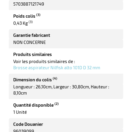
5703887121749
(3)
Poids colis
(3)
0,43 Kg
r
Garantie fabricant
NON CONCERNE
Produits similaires
Voir les produits similaires de :
e
Brosse aspirateur Nilfisk alto 101D D 32 mm
(4)
Dimension du colis
Longueur : 26,10cm
Largeur : 30,80cm
Hauteur :
8,10cm
(2)
Quantité disponible
1 Unité
Code Douanier
96039099