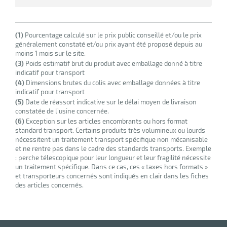
(1)
Pourcentage calculé sur le prix public conseillé et/ou le prix
généralement constaté et/ou prix ayant été proposé depuis au
r
moins 1 mois sur le site.
(3)
Poids estimatif brut du produit avec emballage donné à titre
indicatif pour transport
(4)
Dimensions brutes du colis avec emballage données à titre
yeuses
indicatif pour transport
(5)
Date de réassort indicative sur le délai moyen de livraison
constatée de l’usine concernée.
r
(6)
Exception sur les articles encombrants ou hors format
standard transport. Certains produits très volumineux ou lourds
nécessitent un traitement transport spécifique non mécanisable
et ne rentre pas dans le cadre des standards transports. Exemple
rie
: perche télescopique pour leur longueur et leur fragilité nécessite
geur
un traitement spécifique. Dans ce cas, ces « taxes hors formats »
et transporteurs concernés sont indiqués en clair dans les fiches
des articles concernés.
r