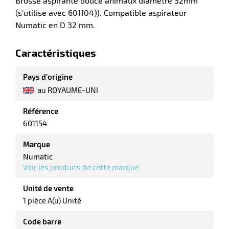
Brosse aspirante douce animaux diamètre 32mm
(s'utilise avec 601104)). Compatible aspirateur
Numatic en D 32 mm.
r
Caractéristiques
laveuses
Pays d’origine
au ROYAUME-UNI
Référence
601154
Marque
Numatic
Voir les produits de cette marque
Unité de vente
1 pièce A(u) Unité
Code barre