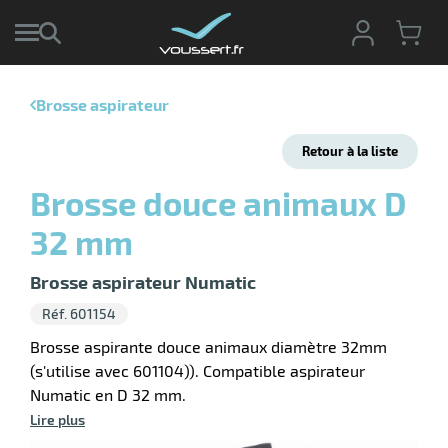
Brosse aspirateur
r
Retour à la liste
r
cte
Brosse douce animaux D
ets
r
32 mm
yage
if
age
elle
r
Brosse aspirateur Numatic
le
iel
Réf. 601154
oyage
Brosse aspirante douce animaux diamètre 32mm
soire
erie
(s'utilise avec 601104)). Compatible aspirateur
ateur
ot
Numatic en D 32 mm.
Lire plus