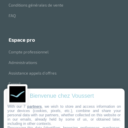
Conditions générales de vente
r
FAQ
ale
oyage
espace pro
Compte professionnel
Administrations
Assistance appels d’offres
Export
index produits
Bienvenue chez Voussert
nos marques
With our 7
partners
, we wish to store and access information on
your devices (cookies, pixels, etc.), combine and share your
personal data with our partners, whether collected on this website or
in our emails, already held by some of us, or obtained later,
including in other contexts.
Processing this data (identifiers, browsing, preferences, purchases,