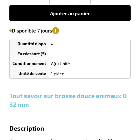
-
+
106,00
€
HT
Ajouter au panier
'avertir de
le
sa
Minimum
Disponible 7 jours
isponibilité
(5)
de
commande
1
-
Tarif
Unités
dégressif
selon
quantité
A(u) Unité
0
0
0,00
0,00
1
106,00
1 pièce
Unités
Unités
Unité
€ HT
€ HT
€ HT
et
et
et
plus :
plus :
plus :
Tout savoir sur brosse douce animaux D
32 mm
Description