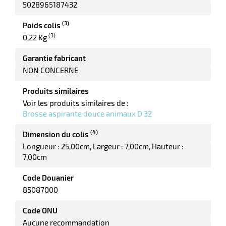
5028965187432
(3)
Poids colis
(3)
0,22 Kg
r
Garantie fabricant
NON CONCERNE
Produits similaires
Voir les produits similaires de :
e
Brosse aspirante douce animaux D 32
(4)
Dimension du colis
Longueur : 25,00cm
Largeur : 7,00cm
Hauteur :
7,00cm
Code Douanier
85087000
Code ONU
Aucune recommandation