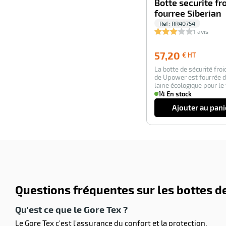
Botte securite fr
fourree Siberian
Ref:
RR40754
1 avis
57,20
57,20
€ HT
€
La botte de sécurité froi
HT
de Upower est fourrée 
laine écologique pour le 
très …
14 En stock
Ajouter au pani
Questions fréquentes sur les bottes de
Qu'est ce que le Gore Tex ?
Le Gore Tex c'est l'assurance du confort et la protection.