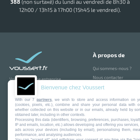
388
(non surtaxé) du lundi au vendredi de 8h30 à
12h00 / 13h15 à 17h00 (15h45 le vendredi).
à propos de
Qui sommes-nous ?
Nous contacter
Voussert est une entreprise
française renommée, spécialisée
Blog
Bienvenue chez Voussert
dans la vente en ligne de produits et
Suivez nous sur la Tea
matériel d'entretien pour les
With our 7
partners
, we wish to store and access information on y
professionnels et particuliers.
Mentions légales
(cookies, pixels, etc.), combine and share your personal data with o
Avec plus de 30 ans d'expérience,
whether collected on this website or in our emails, already held by so
Voussert offre une large gamme de
Politique de confidential
obtained later, including in other contexts.
produits allant des produits
Processing this data (identifiers, browsing, preferences, purchases, loyal
Gestion des cookies
d'entretien, matériel de nettoyage,
IP and emails, location, etc.) allows developing and offering you services,
équipements de protection
ads across your devices (including by email), personalising them, mea
performance, and analysing audiences.
individuelle, jusqu'aux articles de
You can "accept all" and withdraw your consent at any time via the "coo