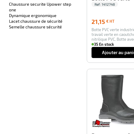
Chaussure securite Upower step
Ref:
1412748
one
Dynamique ergonomique
21,15
21,15
Lacet chaussure de sécurité
€ HT
€
Semelle chaussure sécurité
Botte PVC verte industri
HT
travail verte en caoutch
nitrilique PVC. Botte av
texti…
35 En stock
Ajouter au pani