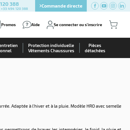
 120 388
Commande directe
) +33 494 120 388
Promos
Aide
Se connecter ou s'inscrire
entretien
Protection individuelle
Pièces
ionnel
Vêtements Chaussures
détachées
rrée. Adaptée à l'hiver et à la pluie. Modèle HRO avec semelle
permettrons de braver les intempéries, le froid, la pluie et