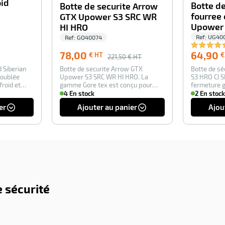
oid
Botte de
Botte de securite Arrow
fourree 
GTX Upower S3 SRC WR
Upower 
HI HRO
Ref:
UG40
Ref:
GO40074
78,00
64,90
€ HT
€
221,50
€ HT
d Siberian
Botte de securite Arrow GTX
Botte de séc
doublée
Upower S3 SRC WR HI HRO. La
S3 HRO CI S
froid et
gamme Gore tex est conçu pour
fermeture g
avoir des chaussure…
4 En stock
2 En stock
er
Ajouter au panier
Ajou
 sécurité