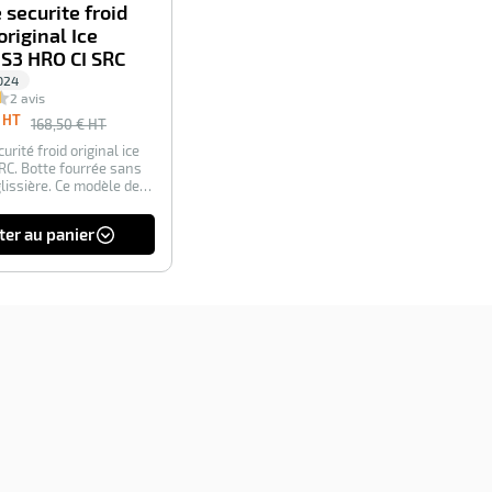
 securite froid
original Ice
S3 HRO CI SRC
024
2 avis
 HT
168,50
€ HT
urité froid original ice
RC. Botte fourrée sans
lissière. Ce modèle de…
ter au panier