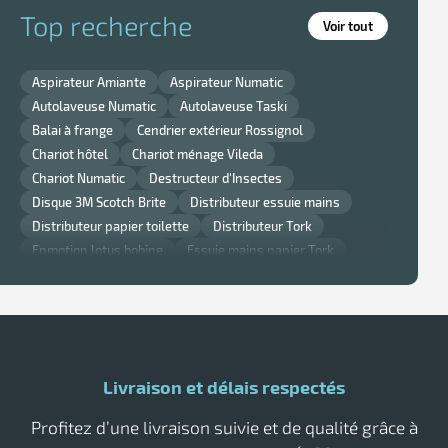
Top recherche
Voir tout
Aspirateur Amiante
Aspirateur Numatic
Autolaveuse Numatic
Autolaveuse Taski
Balai à frange
Cendrier extérieur Rossignol
Chariot hôtel
Chariot ménage Vileda
Chariot Numatic
Destructeur d'Insectes
Disque 3M Scotch Brite
Distributeur essuie mains
Distributeur papier toilette
Distributeur Tork
Enmotion lotus bobine
Essuie mains papier Tork
Gant nitrile
Lavette super chicopee
Monobrosse
Monobrosse Taski
Nappe et serviette de table Noel
Nappe jetable
Papier Smart One Tork
Poubelle cuisine Rossignol
Poubelle murale
Poubelle Rossignol
Poubelle Rubbermaid
Livraison et délais respectés
Raclette vitre professionnelle
Sèche main air pulsé
Tork savon
Profitez d’une livraison suivie et de qualité grâce à