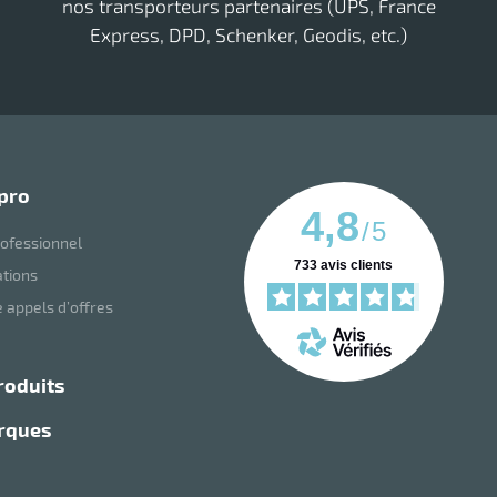
nos transporteurs partenaires (UPS, France
Express, DPD, Schenker, Geodis, etc.)
 pro
4,8
/
5
ofessionnel
733
avis clients
ations
 appels d’offres
roduits
arques