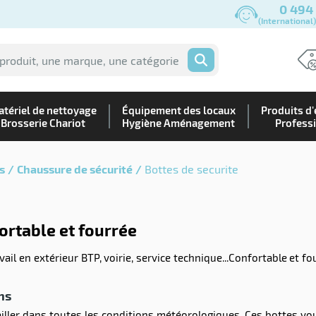
0 494
(International
OK
tériel de nettoyage
Équipement des locaux
Produits d'
Brosserie Chariot
Hygiène Aménagement
Profess
s
Chaussure de sécurité
Bottes de securite
fortable et fourrée
il en extérieur BTP, voirie, service technique...Confortable et fou
ns
ler dans toutes les conditions météorologiques. Ces bottes vous 