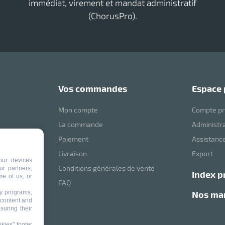
immédiat, virement et mandat administratif
(ChorusPro).
vos commandes
espace
Mon compte
Compte pr
La commande
Administr
Paiement
Assistance
mVoussert
Livraison
Export
our devices
Conditions générales de vente
ur partners,
index p
me of us, or
ité
FAQ
nos m
ty programs,
 content and
suring their
kies" footer