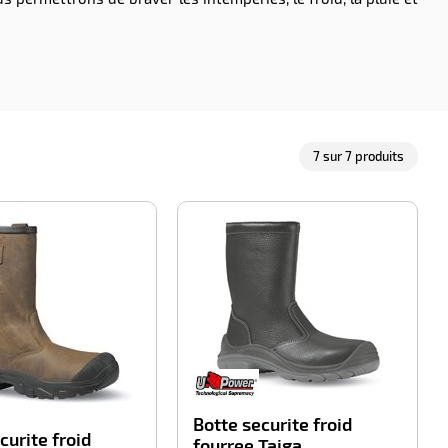
7
sur
7
produits
-100%
-100%
Botte securite froid
curite froid
fourree Taiga