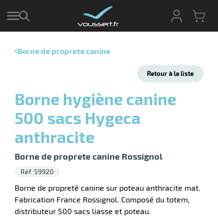
Borne de proprete canine
r
Retour à la liste
r
cte
Borne hygiène canine
ets
500 sacs Hygeca
ier
ieur
if
anthracite
Borne de proprete canine Rossignol
Réf. 59920
r
Borne de propreté canine sur poteau anthracite mat.
Fabrication France Rossignol. Composé du totem,
distributeur 500 sacs liasse et poteau.