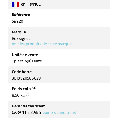
ot
en FRANCE
x
r
ène
Référence
its
agement
retien
59920
ssionnel
ction
Marque
duelle
Rossignol
ments
Voir les produits de cette marque
ssures
Unité de vente
1 pièce A(u) Unité
Code barre
3019920586829
(3)
Poids colis
(3)
8,50 Kg
Garantie fabricant
GARANTIE 2 ANS
(voir les conditions)