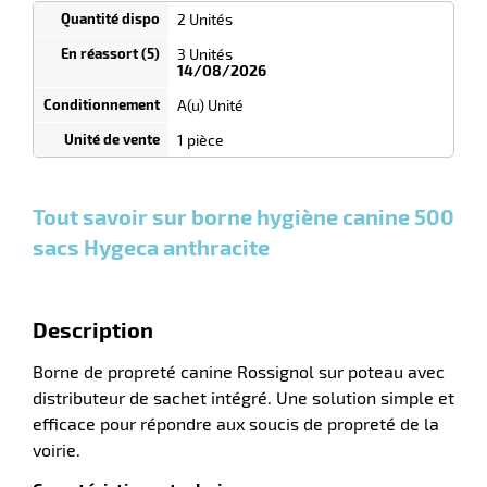
1
2 Unités
Tarif
Unités
dégressif
3 Unités
selon
14/08/2026
quantité
A(u) Unité
0
0
0,00
0,00
1
290,59
1 pièce
Unités
Unités
Unité
€ HT
€ HT
€ HT
et
et
et
plus :
plus :
plus :
Tout savoir sur borne hygiène canine 500
sacs Hygeca anthracite
r
Description
Borne de propreté canine Rossignol sur poteau avec
if
distributeur de sachet intégré. Une solution simple et
efficace pour répondre aux soucis de propreté de la
voirie.