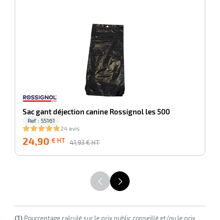
-41%
B
ol
Sac gant déjection canine Rossignol les 500
Ref : 55161
24 avis
24,90
2
€ HT
41,93
€ HT
(1)
Pourcentage calculé sur le prix public conseillé et/ou le prix