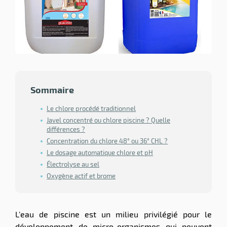
ssionnel
ction
duelle
ments
ssures
Sommaire
Le chlore procédé traditionnel
Javel concentré ou chlore piscine ? Quelle
différences ?
Concentration du chlore 48° ou 36° CHL ?
Le dosage automatique chlore et pH
Électrolyse au sel
Oxygène actif et brome
L’eau de piscine est un milieu privilégié pour le
développement de micro-organismes qui peuvent