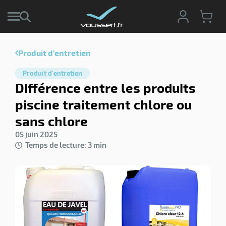
Produit d'entretien
r
Produit d'entretien
r
Différence entre les produits
cte
piscine traitement chlore ou
ets
r
sans chlore
yage
if
age
05 juin 2025
elle
r
Temps de lecture: 3 min
le
iel
oyage
r
erie
pement
ot
x
r
ène
its
agement
retien