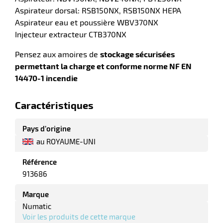
Aspirateur dorsal: RSB150NX, RSB150NX HEPA
Aspirateur eau et poussière WBV370NX
Injecteur extracteur CTB370NX
erie
ntaire
Pensez aux amoires de
stockage sécurisées
permettant la charge et conforme norme NF EN
14470-1 incendie
Caractéristiques
Pays d’origine
au ROYAUME-UNI
r
Référence
913686
erie
Marque
Numatic
Voir les produits de cette marque