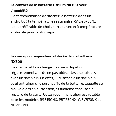
Le contact de la batterie Lithium NX300 avec
Il es
l'humidité:
cont
Il est recommandé de stocker la batterie dans un
pas
endroit où la température reste entre -5°C et +55°C.
stoc
Il est préférable de choisir un lieu sec et à température
un s
ambiante pour le stockage.
liqu
r
quan
l’en
NX.
ot
Les sacs pour aspirateur et durée de vie batterie
N’uti
NX300
le s
ot
Il est impératif de changer les sacs Hepaflo
pour
régulièrement afin de ne pas utiliser les aspirateurs
même
avec un sac plein. En effet, l’utilisation d’un sac plein
aspi
peut entraîner une surchauffe de la batterie, laquelle se
pour
trouve alors en surtension, et finalement causer la
mote
rupture de la carte. Cette recommandation est valable
pour les modèles RSB150NX, PBT230NX, WBV370NX et
r
NBV190NX.