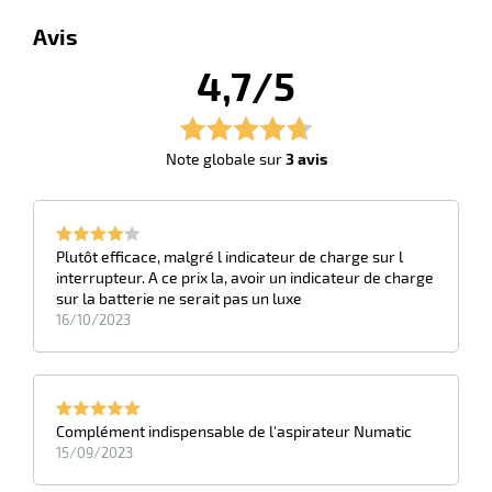
r
Avis
4,7/5
ge
risation
Note globale sur
3 avis
Plutôt efficace, malgré l indicateur de charge sur l
r
interrupteur. A ce prix la, avoir un indicateur de charge
sur la batterie ne serait pas un luxe
16/10/2023
le
ssionnelle
Complément indispensable de l'aspirateur Numatic
15/09/2023