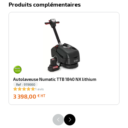
Produits complémentaires
e
brosse
-100%
C
Autolaveuse Numatic TTB 1840 NX lithium
Ref : 919660
1 avis
3 398,00
3 398,00
2
€ HT
€
HT