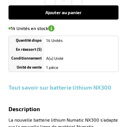
-
+
369,00
€
HT
Ajouter au panier
r
'avertir de
le
sa
Minimum
14 Unités en stock
isponibilité
(5)
de
commande
1
14 Unités
Tarif
laveuses
Unités
dégressif
selon
quantité
A(u) Unité
0
0
0,00
0,00
1
369,00
1 pièce
Unités
Unités
Unité
€ HT
€ HT
€ HT
et
et
et
plus :
plus :
plus :
Tout savoir sur batterie lithium NX300
Description
La nouvelle batterie lithium Numatic NX300 s'adapte
sur la nouvelle ligne de matériel Numatic