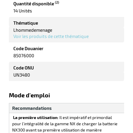
(2)
Quantité disponible
r
14 Unités
Thématique
ale
Lhommedemenage
Voir les produits de cette thématique
oyage
Code Douanier
85076000
Code ONU
UN3480
Mode d'emploi
Recommandations
A n
La première utilisation:
Il est impératif et primordial
Ne p
pour l’intégralité de la gamme NX de charger la batterie
prem
NX300 avant sa première utilisation de manière
batt