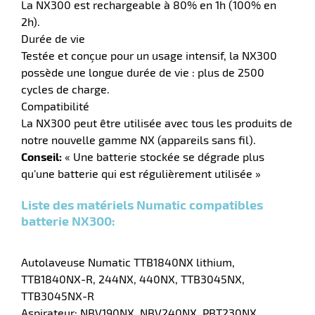
La NX300 est rechargeable à 80% en 1h (100% en
2h).
Durée de vie
Testée et conçue pour un usage intensif, la NX300
r
possède une longue durée de vie : plus de 2500
cycles de charge.
Compatibilité
yeuses
La NX300 peut être utilisée avec tous les produits de
notre nouvelle gamme NX (appareils sans fil).
Conseil:
« Une batterie stockée se dégrade plus
r
qu’une batterie qui est régulièrement utilisée »
Liste des matériels Numatic compatibles
rie
batterie NX300:
geur
Autolaveuse Numatic TTB1840NX lithium,
TTB1840NX-R, 244NX, 440NX, TTB3045NX,
TTB3045NX-R
Aspirateur: NBV190NX, NBV240NX, PBT230NX
r