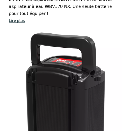
aspirateur à eau WBV370 NX. Une seule batterie
pour tout équiper !
Lire plus
r
ateur
ssionnel