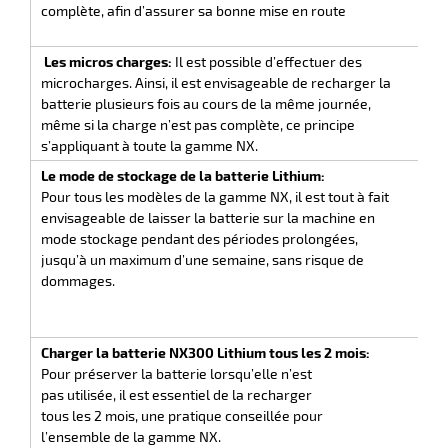
r
complète, afin d’assurer sa bonne mise en route
préa
inté
Les micros charges:
Il est possible d’effectuer des
Atten
microcharges. Ainsi, il est envisageable de recharger la
n’es
ot
batterie plusieurs fois au cours de la même journée,
moin
tention
même si la charge n’est pas complète, ce principe
ne p
s’appliquant à toute la gamme NX.
Le mode de stockage de la batterie Lithium:
Ne p
r
Pour tous les modèles de la gamme NX, il est tout à fait
dans
envisageable de laisser la batterie sur la machine en
suce
mode stockage pendant des périodes prolongées,
-5° e
jusqu’à un maximum d’une semaine, sans risque de
préf
ot
dommages.
batt
dans
ge
ambi
Charger la batterie NX300 Lithium tous les 2 mois:
Évit
Pour préserver la batterie lorsqu’elle n’est
spéc
pas utilisée, il est essentiel de la recharger
caus
tous les 2 mois, une pratique conseillée pour
batt
l’ensemble de la gamme NX.