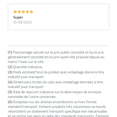
Super
15/09/2023
(1)
Pourcentage calculé sur le prix public conseillé et/ou le prix
généralement constaté et/ou prix ayant été proposé depuis au
moins 1 mois sur le site.
r
(2)
Quantité indicative.
(3)
Poids estimatif brut du produit avec emballage donné à titre
indicatif pour transport
ge
(4)
Dimensions brutes du colis avec emballage données à titre
if
indicatif pour transport
(5)
Date de réassort indicative sur le délai moyen de livraison
on
constatée de l’usine concernée.
(6)
Exception sur les articles encombrants ou hors format
standard transport. Certains produits très volumineux ou lourds
nécessitent un traitement transport spécifique non mécanisable
et ne rentre pas dans le cadre des standards transports. Exemple