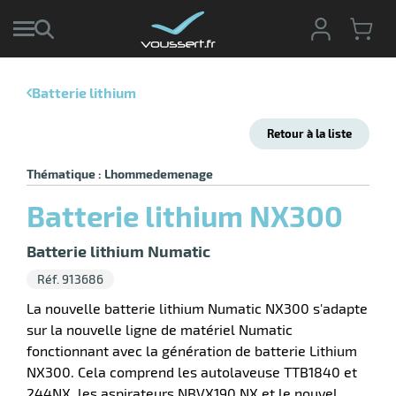
Batterie lithium
r
Retour à la liste
r
cte
Thématique : Lhommedemenage
ets
r
Batterie lithium NX300
yage
if
age
elle
r
Batterie lithium Numatic
le
iel
Réf. 913686
oyage
La nouvelle batterie lithium Numatic NX300 s'adapte
soire
erie
sur la nouvelle ligne de matériel Numatic
ateur
ot
fonctionnant avec la génération de batterie Lithium
NX300. Cela comprend les autolaveuse TTB1840 et
244NX, les aspirateurs NBVX190 NX et le nouvel