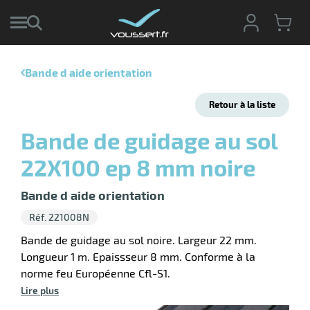
Bande d aide orientation
r
Retour à la liste
r
cte
Bande de guidage au sol
ets
r
22X100 ep 8 mm noire
yage
if
age
elle
Bande d aide orientation
r
le
iel
Réf. 221008N
oyage
r
Bande de guidage au sol noire. Largeur 22 mm.
erie
pement
Longueur 1 m. Epaissseur 8 mm. Conforme à la
ot
norme feu Européenne Cfl-S1.
x
ucteur
ène
Lire plus
ectes
agement