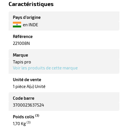
Caractéristiques
r
Pays d’origine
en INDE
e
Référence
221008N
rique
Marque
Tapis pro
Voir les produits de cette marque
r
Unité de vente
1 pièce A(u) Unité
Code barre
ite
lisation
3700023637524
(3)
Poids colis
(3)
1,70 Kg