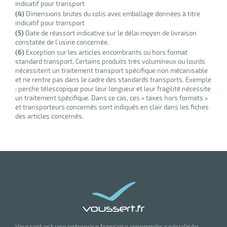
indicatif pour transport
(4)
Dimensions brutes du colis avec emballage données à titre
indicatif pour transport
(5)
Date de réassort indicative sur le délai moyen de livraison
constatée de l’usine concernée.
(6)
Exception sur les articles encombrants ou hors format
r
standard transport. Certains produits très volumineux ou lourds
nécessitent un traitement transport spécifique non mécanisable
et ne rentre pas dans le cadre des standards transports. Exemple
: perche télescopique pour leur longueur et leur fragilité nécessite
un traitement spécifique. Dans ce cas, ces « taxes hors formats »
et transporteurs concernés sont indiqués en clair dans les fiches
tion
des articles concernés.
r
aires
ires
Voussert est une entreprise française renommée, spécialisée