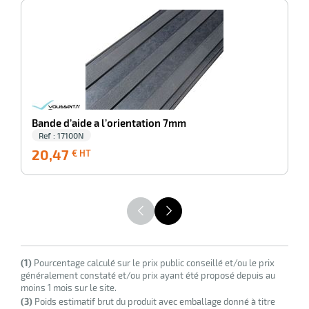
-100%
Ba
riel
Bande d’aide a l’orientation 7mm
Ref : 17100N
20,47
20,47
1
€ HT
€
HT
r
(1)
Pourcentage calculé sur le prix public conseillé et/ou le prix
ieur
généralement constaté et/ou prix ayant été proposé depuis au
moins 1 mois sur le site.
(3)
Poids estimatif brut du produit avec emballage donné à titre