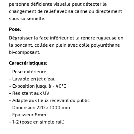
personne déficiente visuelle peut détecter la
changement de relief avec sa canne ou directement
r
sous sa semelle.
Pose:
ier
Dégraisser la face inférieur et la rendre rugueuse en
n
la poncant. collée en plein avec colle polyuréthane
bi-composant.
r
Caractéristiques:
- Pose extérieure
icateur
- Lavable en jet d'eau
- Exposition jusqu'à - 40°C
- Résistant aux UV
r
- Adapté aux lieux recevant du public
- Dimension 220 x 1000 mm
- Epaisseur 8mm
e
- 1-2 (pose en simple rail)
eux