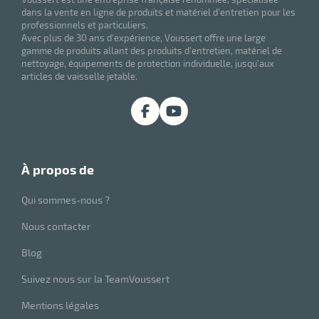
dans la vente en ligne de produits et matériel d'entretien pour les
professionnels et particuliers.
Avec plus de 30 ans d'expérience, Voussert offre une large
gamme de produits allant des produits d'entretien, matériel de
nettoyage, équipements de protection individuelle, jusqu'aux
articles de vaisselle jetable.
r
à propos de
r
its
Qui sommes-nous ?
retien
ssionnel
Nous contacter
ction
Blog
duelle
ments
Suivez nous sur la TeamVoussert
ssures
Mentions légales