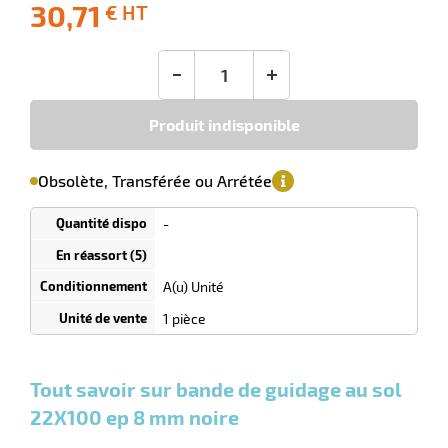
30,71
€ HT
-10
Livraison
Ecotaxe
Prix
offerte
: 0,00 €
public
en sus
(1)
conseillé
-
+
30,71
€
HT
Produit indisponible
'avertir de
le
sa
Minimum
Obsolète, Transférée ou Arrétée
isponibilité
(5)
de
commande
1
-
Tarif
Unités
dégressif
selon
quantité
A(u) Unité
0
0
0,00
0,00
1
30,71
1 pièce
Unités
Unités
Unité
€ HT
€ HT
€ HT
et
et
et
r
plus :
plus :
plus :
Tout savoir sur bande de guidage au sol
22X100 ep 8 mm noire
ibuteur