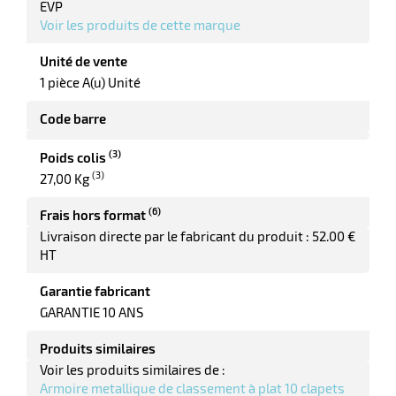
EVP
Voir les produits de cette marque
Unité de vente
1 pièce A(u) Unité
r
Code barre
(3)
Poids colis
(3)
27,00 Kg
tion
(6)
Frais hors format
Livraison directe par le fabricant du produit : 52.00 €
HT
r
Garantie fabricant
GARANTIE 10 ANS
aires
Produits similaires
ires
Voir les produits similaires de :
Armoire metallique de classement à plat 10 clapets