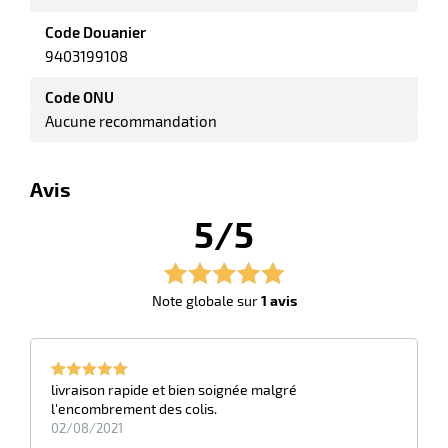
Code Douanier
9403199108
Code ONU
Aucune recommandation
Avis
r
5/5
r
its
retien
Note globale sur
1 avis
ssionnel
ction
duelle
ments
livraison rapide et bien soignée malgré
ssures
l'encombrement des colis.
02/08/2021