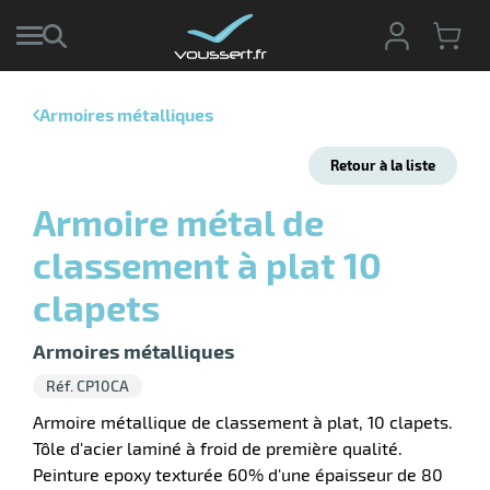
Armoires métalliques
r
Retour à la liste
r
cte
Armoire métal de
ets
r
classement à plat 10
yage
if
age
clapets
elle
r
le
iel
Armoires métalliques
oyage
r
Réf. CP10CA
erie
pement
ot
Armoire métallique de classement à plat, 10 clapets.
x
Tôle d'acier laminé à froid de première qualité.
ucteur
ène
Peinture epoxy texturée 60% d'une épaisseur de 80
ectes
agement