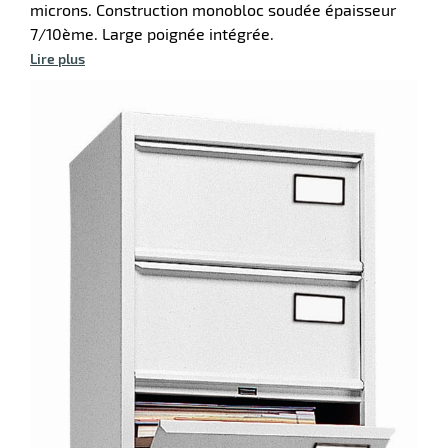
microns. Construction monobloc soudée épaisseur
7/10ème. Large poignée intégrée.
Lire plus
r
ibuteur
r
te
r
ibuteur
aire