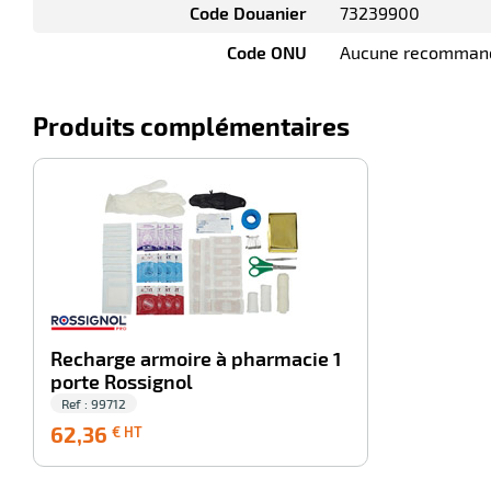
Code Douanier
73239900
Code ONU
Aucune recomman
Produits complémentaires
-100%
Recharge armoire à pharmacie 1
porte Rossignol
Ref : 99712
62,36
62,36
€ HT
€
HT