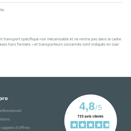
te.
nt transport spécifique non mécanisable et ne rentre pas dans le cadre
taxes hors formats » et transporteurs concernés sont indiqués en clair
 pro
4,8
/
5
ofessionnel
733
avis clients
ations
 appels d’offres