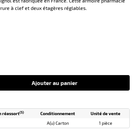
ignol est fabriquée en France. Cette armoire pharmacie
ure à clef et deux étagères réglables.
-35
Ajouter au panier
(5)
n réassort
Conditionnement
Unité de vente
A(u) Carton
1 pièce