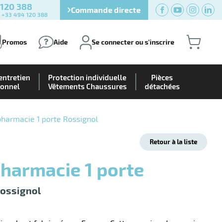
 120 388
Commande directe
) +33 494 120 388
Promos
Aide
Se connecter ou s'inscrire
entretien
Protection individuelle
Pièces
ionnel
Vêtements Chaussures
détachées
pharmacie 1 porte Rossignol
Retour à la liste
pharmacie 1 porte
ossignol