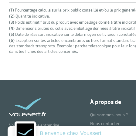
(1)
Pourcentage calculé sur le prix public conseillé et/ou le prix généra
(2)
Quantité indicative.
(3)
Poids estimatif brut du produit avec emballage donné à titre indicati
(4)
Dimensions brutes du colis avec emballage données à titre indicatif
(5)
Date de réassort indicative sur le délai moyen de livraison constaté
(6)
Exception sur les articles encombrants ou hors format standard tra
des standards transports. Exemple : perche télescopique pour leur longu
dans les fiches des articles concernés.
à propos de
Qui sommes-nous ?
Nous contacter
Voussert est une entreprise
française renommée, spécialisée
Blog
Bienvenue chez Voussert
dans la vente en ligne de produits et