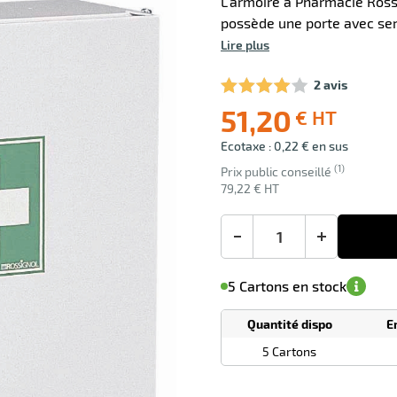
L'armoire à Pharmacie Ross
possède une porte avec serr
Lire plus
2 avis
51,20
€ HT
Ecotaxe : 0,22 € en sus
Livraison
offerte
(1)
Prix public conseillé
79,22 € HT
-
+
M'avertir de
le
sa
Minimum
5 Cartons en stock
disponibilité
(5)
de
commande
1
Quantité dispo
E
Tarif
Cartons
dégressif
5 Cartons
selon
quantité