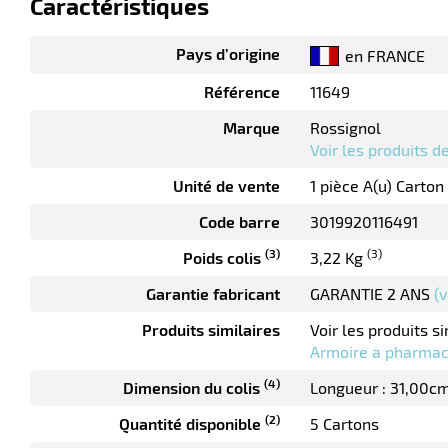
Caractéristiques
Pays d’origine
en FRANCE
Référence
11649
Marque
Rossignol
Voir les produits 
Unité de vente
1 pièce A(u) Carton
Code barre
3019920116491
(3)
(3)
Poids colis
3,22 Kg
Garantie fabricant
GARANTIE 2 ANS
(v
Produits similaires
Voir les produits si
Armoire a pharmaci
(4)
Dimension du colis
Longueur : 31,00c
(2)
Quantité disponible
5 Cartons