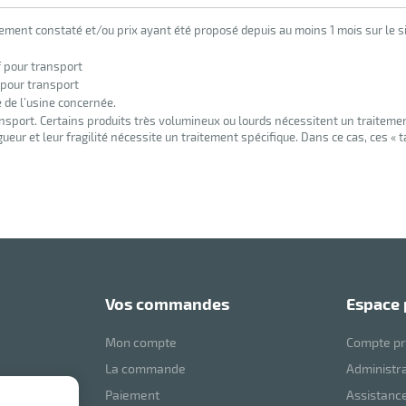
lement constaté et/ou prix ayant été proposé depuis au moins 1 mois sur le si
f pour transport
 pour transport
e de l’usine concernée.
nsport. Certains produits très volumineux ou lourds nécessitent un traiteme
eur et leur fragilité nécessite un traitement spécifique. Dans ce cas, ces « 
vos commandes
espace
Mon compte
Compte pr
La commande
Administr
Paiement
Assistance