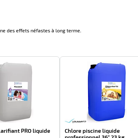
ne des effets néfastes à long terme.
-100%
larifiant PRO liquide
Chlore piscine liquide
L
professionnel 36° 23 kg