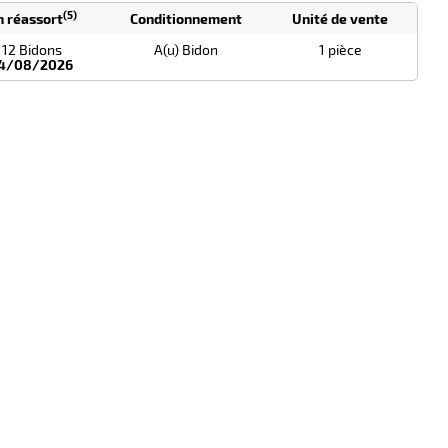
(5)
n réassort
Conditionnement
Unité de vente
12 Bidons
A(u) Bidon
1 pièce
4/08/2026