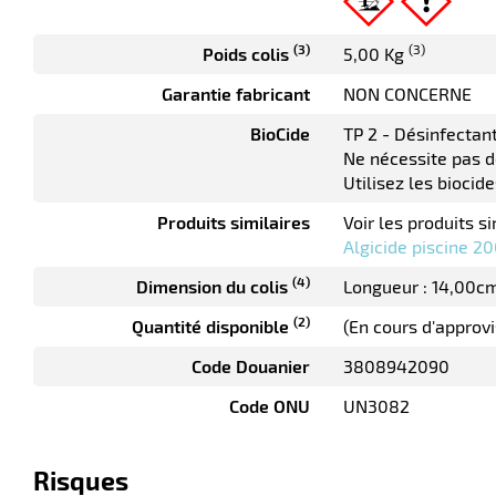
(3)
(3)
Poids colis
5,00 Kg
Garantie fabricant
NON CONCERNE
BioCide
TP 2 - Désinfectant
Ne nécessite pas d
Utilisez les biocid
Produits similaires
Voir les produits si
Algicide piscine 20
(4)
Dimension du colis
Longueur : 14,00c
(2)
Quantité disponible
(En cours d'approv
Code Douanier
3808942090
Code ONU
UN3082
Risques