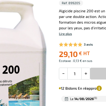
Réf. 899205
Algicide piscine 200 est un
par une double action. Acti
formation des micros algue
pour les yeux, pas d'irritat
Lire plus
3 avis
29,10
€ HT
Livraison
Prix
Ecotaxe : 0,13 € en sus
offerte
public
(1)
conseillé
29,10
-
+
€
HT
Minimum
12 Bidons En réappro
de
commande
1
(5)
le
14/08/2026
Bidons