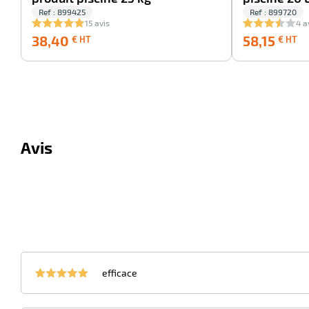
Ref : 899425
Ref : 899720
15 avis
4 a
38,40
58
38,40
58,15
€ HT
€ HT
€
€
HT
H
Avis
efficace