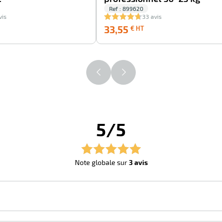
Ref : 899620
vis
33 avis
,15
33,55
33,55
€ HT
€
T
HT
5/5
Note globale sur
3 avis