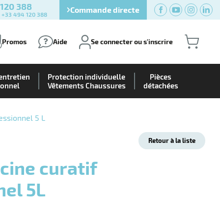
 120 388
Commande directe
) +33 494 120 388
Promos
Aide
Se connecter ou s'inscrire
entretien
Protection individuelle
Pièces
ionnel
Vêtements Chaussures
détachées
essionnel 5 L
Retour à la liste
nel 5L