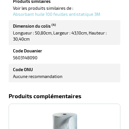
Produits similaires
elle
Voir les produits similaires de :
Absorbant huile 100 feuilles antistatique 3M
(4)
Dimension du colis
Longueur : 50,80cm
Largeur : 43,10cm
Hauteur :
30,40cm
Code Douanier
5603148090
r
Code ONU
Aucune recommandation
it
tien
Produits complémentaires
ne
-23%
r