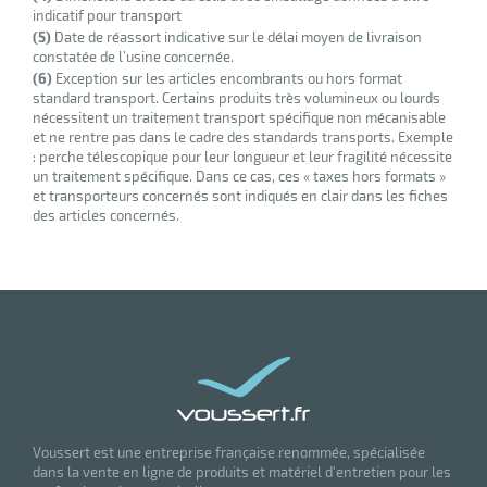
indicatif pour transport
(5)
Date de réassort indicative sur le délai moyen de livraison
constatée de l’usine concernée.
(6)
Exception sur les articles encombrants ou hors format
standard transport. Certains produits très volumineux ou lourds
nécessitent un traitement transport spécifique non mécanisable
et ne rentre pas dans le cadre des standards transports. Exemple
: perche télescopique pour leur longueur et leur fragilité nécessite
un traitement spécifique. Dans ce cas, ces « taxes hors formats »
et transporteurs concernés sont indiqués en clair dans les fiches
des articles concernés.
r
ction
duelle
ments
ssures
Voussert est une entreprise française renommée, spécialisée
dans la vente en ligne de produits et matériel d'entretien pour les