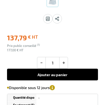
r
 avis
137,79
€ HT
-22
Livraison
(1)
Ecotaxe
Prix public conseillé
erie
offerte
: 0,00 €
177,00 € HT
rbant
en sus
-
+
Ajouter au panier
'avertir de
le
sa
Minimum
Disponible sous 12 jours
isponibilité
(5)
de
r
commande
1
-
Tarif
Paquets
dégressif