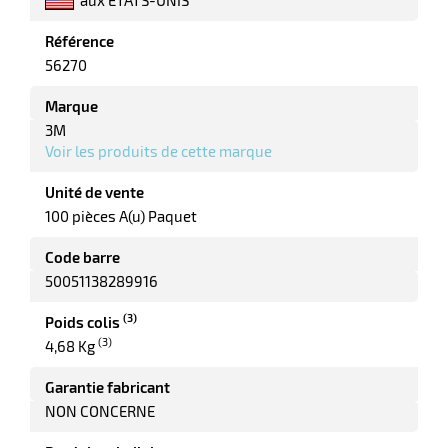
tes
Référence
56270
bles
Marque
3M
r
Voir les produits de cette marque
Unité de vente
100 pièces A(u) Paquet
ge
Code barre
50051138289916
(3)
Poids colis
(3)
4,68 Kg
r
Garantie fabricant
NON CONCERNE
ge