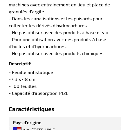
machines avec entrainement en lieu et place de
granulés d'argile.
tien
aire
- Dans les canalisations et les puisards pour
collecter les dérivés d'hydrocarbures.
- Ne pas utiliser avec des produits à base d'eau.
- Pour une utilisation avec des produits à base
d'huiles et d'hydrocarbures.
- Ne pas utiliser avec des produits chimiques.
r
Descriptif:
- Feuille antistatique
tien
- 43 x 48 cm
- 100 feuilles
- Capacité d'absorption 142L
ce
Caractéristiques
r
Pays d’origine
aux ÉTATS-UNIS