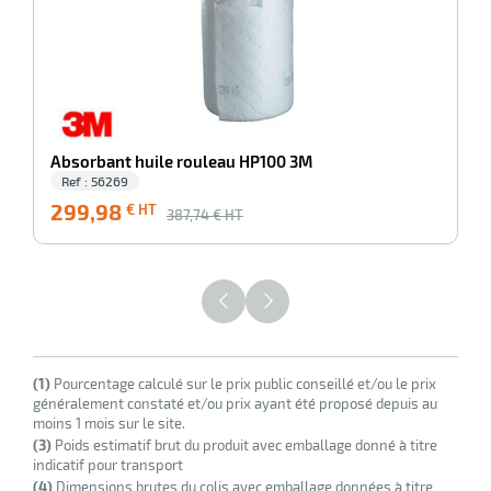
it
tien
ule
r
Absorbant huile rouleau HP100 3M
Ref : 56269
299,98
€ HT
387,74
€ HT
it
ne
r
n
(1)
Pourcentage calculé sur le prix public conseillé et/ou le prix
fectant
généralement constaté et/ou prix ayant été proposé depuis au
moins 1 mois sur le site.
(3)
Poids estimatif brut du produit avec emballage donné à titre
indicatif pour transport
(4)
Dimensions brutes du colis avec emballage données à titre