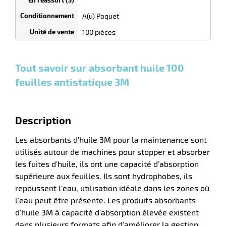
selon
tien
quantité
A(u) Paquet
0
0
0,00
0,00
1
177,00
100 pièces
uet
Paquets
Paquets
Paquet
€ HT
€ HT
€ HT
et plus :
et plus :
et plus
:
Tout savoir sur absorbant huile 100
feuilles antistatique 3M
Description
r
Les absorbants d’huile 3M pour la maintenance sont
utilisés autour de machines pour stopper et absorber
tien
les fuites d’huile, ils ont une capacité d’absorption
supérieure aux feuilles. Ils sont hydrophobes, ils
repoussent l’eau, utilisation idéale dans les zones où
l’eau peut être présente. Les produits absorbants
d'huile 3M à capacité d'absorption élevée existent
dans plusieurs formats afin d'améliorer la gestion