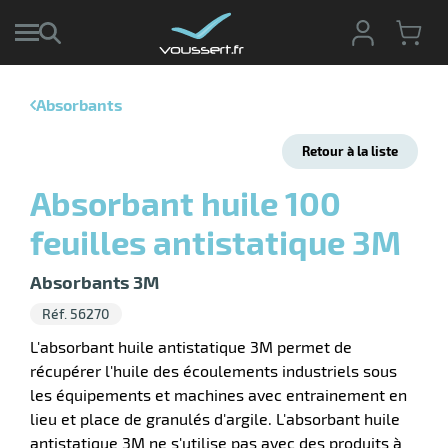
Absorbants
r
Retour à la liste
r
cte
Absorbant huile 100
ets
r
feuilles antistatique 3M
yage
if
age
elle
Absorbants 3M
r
le
iel
Réf. 56270
oyage
r
L'absorbant huile antistatique 3M permet de
erie
pement
récupérer l'huile des écoulements industriels sous
ot
les équipements et machines avec entrainement en
x
r
ène
lieu et place de granulés d'argile. L'absorbant huile
its
agement
retien
antistatique 3M ne s'utilise pas avec des produits à